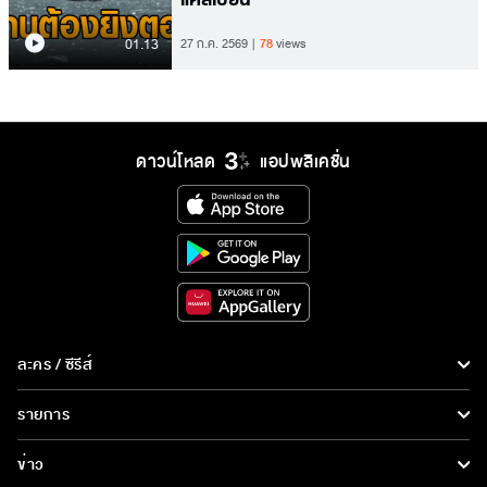
01.13
27 ก.ค. 2569
78
views
ดาวน์โหลด
แอปพลิเคชั่น
ละคร / ซีรีส์
ละคร/ซีรีส์
รายการ
ซีรีส์นานาชาติ
รายการทั้งหมด
ข่าว
การ์ตูน & เกม