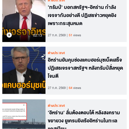
ต่างประเทศ
'ทรัมป์' บอกสหรัฐฯ-อิหร่าน กำลัง
เจรจากันอย่างดี ปฏิเสธข่าวหยุดยิง
เพราะกระสุนหมด
02.13
27 ก.ค. 2569
51
views
ต่างประเทศ
อิหร่านยันคุมช่องแคบฮอร์มุซเบ็ดเสร็จ
ปฏิเสธเจรจาสหรัฐฯ หลังทรัมป์สั่งหยุด
โจมตี
27 ก.ค. 2569
64
views
ต่างประเทศ
'อิหร่าน' ลั่นต้องตอบโต้ หลังสงคราม
ขยายวง ยูเครนยิงเรืออิหร่านในทะเล
แคสเปียน