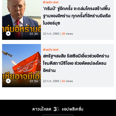
ต่างประเทศ
'ทรัมป์' ขู่อีกครั้ง จะถล่มโครงสร้างพื้น
ฐานของอิหร่าน ทุกครั้งที่อิหร่านยิงเรือ
ในฮอร์มุซ
01.39
22 ก.ค. 2569
58
views
ต่างประเทศ
สหรัฐฯสงสัย รัสเซียมีเอี่ยวช่วยอิหร่าน
โจมตีสถานีซีไอเอ ช่วยดัดแปลงโดรน
อิหร่าน
01.54
22 ก.ค. 2569
62
views
ดาวน์โหลด
แอปพลิเคชั่น