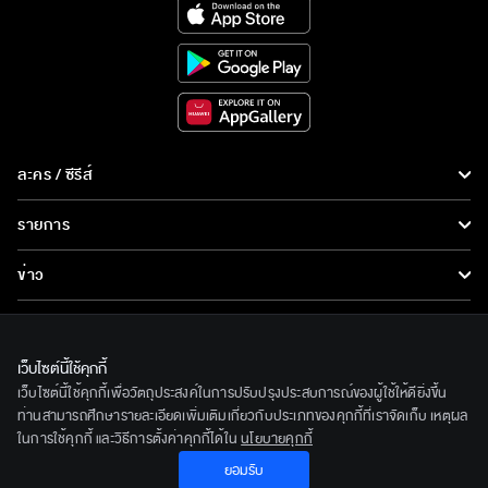
ละคร / ซีรีส์
ละคร/ซีรีส์
รายการ
ซีรีส์นานาชาติ
รายการทั้งหมด
ข่าว
การ์ตูน & เกม
ข่าวทั้งหมด
LIVE
รายการข่าว
ทีวีออนไลน์
เว็บไซต์นี้ใช้คุกกี้
เกี่ยวกับเรา
เว็บไซต์นี้ใช้คุกกี้เพื่อวัตถุประสงค์ในการปรับปรุงประสบการณ์ของผู้ใช้ให้ดียิ่งขึ้น
ข่าวประชาสัมพันธ์
BEC World
ท่านสามารถศึกษารายละเอียดเพิ่มเติมเกี่ยวกับประเภทของคุกกี้ที่เราจัดเก็บ เหตุผล
ติดตามเราได้ที่
ในการใช้คุกกี้ และวิธีการตั้งค่าคุกกี้ได้ใน
นโยบายคุกกี้
รู้จักเรา
ยอมรับ
© 2020 Bangkok Entertainment Co.,Ltd. All Rights Reserved.