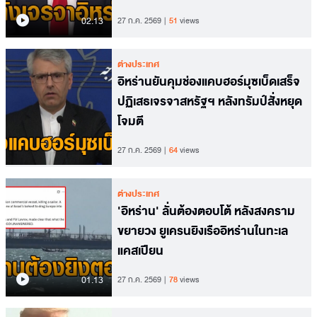
02.13
27 ก.ค. 2569
51
views
ต่างประเทศ
อิหร่านยันคุมช่องแคบฮอร์มุซเบ็ดเสร็จ
ปฏิเสธเจรจาสหรัฐฯ หลังทรัมป์สั่งหยุด
โจมตี
27 ก.ค. 2569
64
views
ต่างประเทศ
'อิหร่าน' ลั่นต้องตอบโต้ หลังสงคราม
ขยายวง ยูเครนยิงเรืออิหร่านในทะเล
แคสเปียน
01.13
27 ก.ค. 2569
78
views