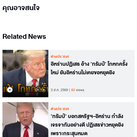
คุณอาจสนใจ
Related News
ต่างประเทศ
อิหร่านปฏิเสธ อ้าง 'ทรัมป์' โกหกครั้ง
ใหม่ ยันอิหร่านไม่เคยขอหยุดยิง
01.18
3 ส.ค. 2569
82
views
ต่างประเทศ
'ทรัมป์' บอกสหรัฐฯ-อิหร่าน กำลัง
เจรจากันอย่างดี ปฏิเสธข่าวหยุดยิง
เพราะกระสุนหมด