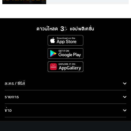
ดาวน์โหลด
แอปพลิเคชั่น
ละคร / ซีรีส์
ละคร/ซีรีส์
รายการ
ซีรีส์นานาชาติ
รายการทั้งหมด
ข่าว
การ์ตูน & เกม
ข่าวทั้งหมด
LIVE