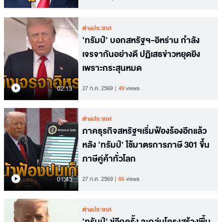
ต่างประเทศ
'ทรัมป์' บอกสหรัฐฯ-อิหร่าน กำลัง
เจรจากันอย่างดี ปฏิเสธข่าวหยุดยิง
เพราะกระสุนหมด
02.13
27 ก.ค. 2569
49
views
ต่างประเทศ
ภาคธุรกิจสหรัฐฯเริ่มฟ้องร้องอีกแล้ว
หลัง 'ทรัมป์' ใช้มาตรการภาษี 301 ขึ้น
ภาษีคู่ค้าทั่วโลก
01.45
27 ก.ค. 2569
66
views
ต่างประเทศ
'ทรัมป์' ขู่อีกครั้ง จะถล่มโครงสร้างพื้น