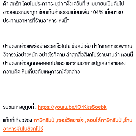
ด้า สตรีท โดยในประกาศระบุว่า “ตั้งแต่วันที่ 9 เมษายนเป็นต้นไป
ชาวอเมริกันจะถูกเรียกเก็บค่าธรรมเนียมเพิ่ม 104% เมื่อมารับ
ประทานอาหารที่ร้านอาหารแห่งนี้”
ป้ายดังกล่าวแพร่อย่างรวดเร็วในโซเชียลมีเดีย ทำให้เกิดการวิพากษ์
วิจารณ์อย่างหนัก อย่างไรก็ตาม ล่าสุดสื่อสิงคโปร์รายงานว่า ตอนนี้
ป้ายดังกล่าวถูกถอดออกไปแล้ว และร้านอาหารปฏิเสธที่จะแสดง
ความคิดเห็นเกี่ยวกับเหตุการณ์ดังกล่าว
รับชมทางยูทูบที่ :
https://youtu.be/lOrKksSoebk
แท็กที่เกี่ยวข้อง
ภาษีทรัมป์
,
เซอร์วิสชาร์จ
,
ตอบโต้ภาษีทรัมป์
,
ร้าน
อาหารจีนในสิงคโปร์