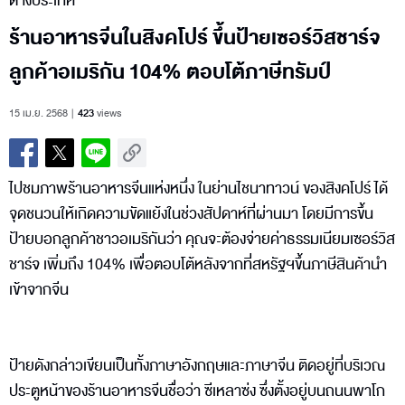
ต่างประเทศ
ร้านอาหารจีนในสิงคโปร์ ขึ้นป้ายเซอร์วิสชาร์จ
ลูกค้าอเมริกัน 104% ตอบโต้ภาษีทรัมป์
15 เม.ย. 2568
423
views
ไปชมภาพร้านอาหารจีนแห่งหนึ่ง ในย่านไชนาทาวน์ ของสิงคโปร์ ได้
จุดชนวนให้เกิดความขัดแย้งในช่วงสัปดาห์ที่ผ่านมา โดยมีการขึ้น
ป้ายบอกลูกค้าชาวอเมริกันว่า คุณจะต้องจ่ายค่าธรรมเนียมเซอร์วิส
ชาร์จ เพิ่มถึง 104% เพื่อตอบโต้หลังจากที่สหรัฐฯขึ้นภาษีสินค้านำ
เข้าจากจีน
ป้ายดังกล่าวเขียนเป็นทั้งภาษาอังกฤษและภาษาจีน ติดอยู่ที่บริเวณ
ประตูหน้าของร้านอาหารจีนชื่อว่า ซีเหลาซ่ง ซึ่งตั้งอยู่บนถนนพาโก