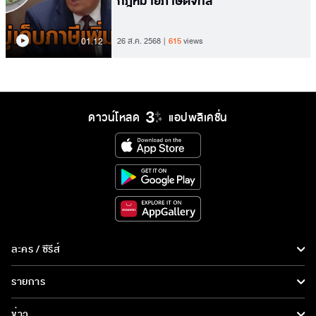
กฎหมายภาษีดิจิทัล
01.12
26 ส.ค. 2568
615
views
ดาวน์โหลด
แอปพลิเคชั่น
ละคร / ซีรีส์
ละคร/ซีรีส์
รายการ
ซีรีส์นานาชาติ
รายการทั้งหมด
ข่าว