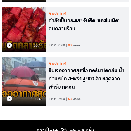
ต่างประเทศ
กำลังเป็นกระแส! จีนฮิต 'แตงโมเผ็ด'
กินคลายร้อน
00.41
8 ก.ค. 2569
93
views
ต่างประเทศ
จีนเจออากาศสุดขั้ว ทอร์นาโดถล่ม น้ำ
ท่วมหนัก สะพรึง งู 900 ตัว หลุดจาก
ฟาร์ม กัดคน
03.49
8 ก.ค. 2569
53
views
ดาวน์โหลด
แอปพลิเคชั่น