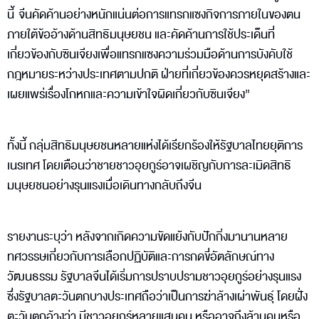
นี้ จีนคัดค้านอย่างหนักแน่นต่อการแทรกแซงกิจการภายในของตน
ภายใต้ข้ออ้างด้านสิทธิมนุษยชน และคัดค้านการใช้ประเด็นที่
เกี่ยวข้องกับซินเจียงเพื่อแทรกแซงความร่วมมือด้านการบังคับใช้
กฎหมายระหว่างประเทศตามปกติ ฝ่ายที่เกี่ยวข้องควรหยุดสร้างและ
เผยแพร่เรื่องโกหกและความเข้าใจผิดเกี่ยวกับซินเจียง”
ทั้งนี้ กลุ่มสิทธิมนุษยชนหลายแห่งได้เรียกร้องให้รัฐบาลไทยยุติการ
เนรเทศ โดยเตือนว่าชายชาวอุยกูร์อาจเผชิญกับการละเมิดสิทธิ
มนุษยชนอย่างรุนแรงเมื่อเดินทางกลับถึงจีน
รายงานระบุว่า หลังจากเกิดความขัดแย้งกับปักกิ่งมานานหลาย
ทศวรรษเกี่ยวกับการเลือกปฏิบัติและการกดขี่อัตลักษณ์ทาง
วัฒนธรรม รัฐบาลจีนได้เริ่มการปราบปรามชาวอุยกูร์อย่างรุนแรง
ซึ่งรัฐบาลตะวันตกบางประเทศถือว่าเป็นการฆ่าล้างเผ่าพันธุ์ โดยฝั่ง
ตะวันตกอ้างว่า มีชาวอุยกูร์หลายแสนคน หรืออาจถึงล้านคนหรือ