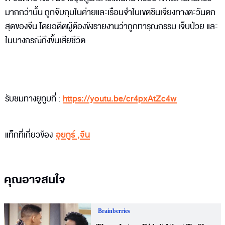
มากกว่านั้น ถูกจับกุมในค่ายและเรือนจำในเขตซินเจียงทางตะวันตก
สุดของจีน โดยอดีตผู้ต้องขังรายงานว่าถูกทารุณกรรม เจ็บป่วย และ
ในบางกรณีถึงขั้นเสียชีวิต
รับชมทางยูทูบที่ :
https://youtu.be/cr4pxAtZc4w
แท็กที่เกี่ยวข้อง
อุยกูร์
,
จีน
คุณอาจสนใจ