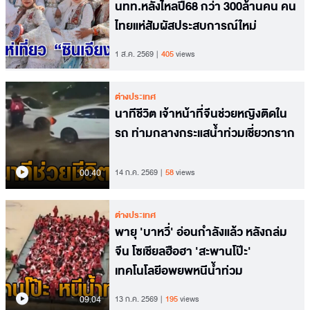
นทท.หลั่งไหลปี68 กว่า 300ล้านคน คน
ไทยแห่สัมผัสประสบการณ์ใหม่
1 ส.ค. 2569
405
views
ต่างประเทศ
นาทีชีวิต เจ้าหน้าที่จีนช่วยหญิงติดใน
รถ ท่ามกลางกระแสน้ำท่วมเชี่ยวกราก
00.40
14 ก.ค. 2569
58
views
ต่างประเทศ
พายุ 'บาหวี่' อ่อนกำลังแล้ว หลังถล่ม
จีน โซเชียลฮือฮา 'สะพานโป๊ะ'
เทคโนโลยีอพยพหนีน้ำท่วม
09.04
13 ก.ค. 2569
195
views