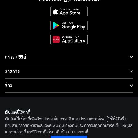
ละคร / ซีรีส์
ละคร/ซีรีส์
รายการ
ซีรีส์นานาชาติ
รายการทั้งหมด
ข่าว
การ์ตูน & เกม
ข่าวทั้งหมด
LIVE
รายการข่าว
ทีวีออนไลน์
เว็บไซต์นี้ใช้คุกกี้
เกี่ยวกับเรา
เว็บไซต์นี้ใช้คุกกี้เพื่อวัตถุประสงค์ในการปรับปรุงประสบการณ์ของผู้ใช้ให้ดียิ่งขึ้น
ข่าวประชาสัมพันธ์
BEC World
ท่านสามารถศึกษารายละเอียดเพิ่มเติมเกี่ยวกับประเภทของคุกกี้ที่เราจัดเก็บ เหตุผล
ติดตามเราได้ที่
ในการใช้คุกกี้ และวิธีการตั้งค่าคุกกี้ได้ใน
นโยบายคุกกี้
รู้จักเรา