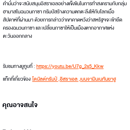
คำมั่นว่าจะสนับสนุนอิสราเอลอย่างแข็งขันในการทำสงครามกับกลุ่ม
ฮามาสในฉนวนกาซา ทรัมป์สร้างความตกตะลึงให้กับโลกเมื่อ
สัปดาห์ที่ผ่านมา ด้วยการกล่าวว่าเขาคาดหวังว่าสหรัฐฯจะเข้ายึด
ครองฉนวนกาซา และเปลี่ยนกาซาให้เป็นเมืองตากอากาศแห่ง
ตะวันออกกลาง
รับชมทางยูทูบที่ :
https://youtu.be/U7g_2s5_Kkw
แท็กที่เกี่ยวข้อง
โดนัลด์ทรัมป์
,
อิสราเอล
,
เบนจามินเนทันยาฮู
คุณอาจสนใจ