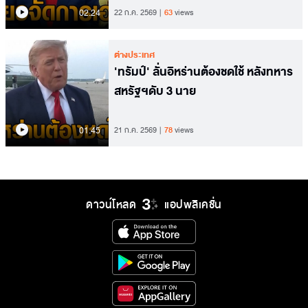
02.24
22 ก.ค. 2569
63
views
ต่างประเทศ
'ทรัมป์' ลั่นอิหร่านต้องชดใช้ หลังทหาร
สหรัฐฯดับ 3 นาย
01.45
21 ก.ค. 2569
78
views
ดาวน์โหลด
แอปพลิเคชั่น