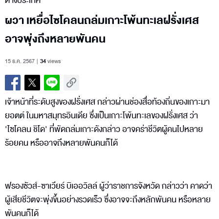
ต่างประเทศ
ผวา เหยื่อไซโคลนถล่มเกาะโพ้นทะเลฝรั่งเศส
อาจพุ่งถึงหลายพันคน
15 ธ.ค. 2567
34
views
เจ้าหน้าที่ระดับสูงของฝรั่งเศส กล่าวผ่านช่องสื่อท้องถิ่นของเกาะมา
ยอตต์ ในมหาสมุทรอินเดีย ซึ่งเป็นเกาะโพ้นทะเลของฝรั่งเศส ว่า
'ไซโคลน ชิโด' ที่พัดถล่มเกาะดังกล่าว อาจคร่าชีวิตผู้คนไปหลาย
ร้อยคน หรืออาจถึงหลายพันคนก็ได้
ฟรองซัวส์-ซาเวียร์ บิเออวิลล์ ผู้ว่าราชการจังหวัด กล่าวว่า คาดว่า
ผู้เสียชีวิตจะพุ่งขึ้นอย่างรวดเร็ว ซึ่งอาจจะถึงหลักพันคน หรือหลาย
พันคนก็ได้