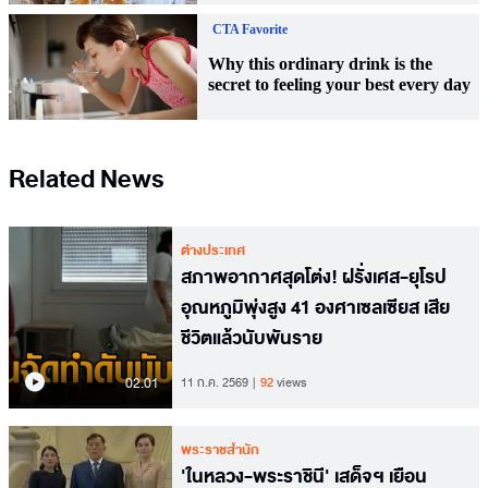
Related News
ต่างประเทศ
สภาพอากาศสุดโต่ง! ฝรั่งเศส-ยุโรป
อุณหภูมิพุ่งสูง 41 องศาเซลเซียส เสีย
ชีวิตแล้วนับพันราย
02.01
11 ก.ค. 2569
92
views
พระราชสำนัก
'ในหลวง-พระราชินี' เสด็จฯ เยือน