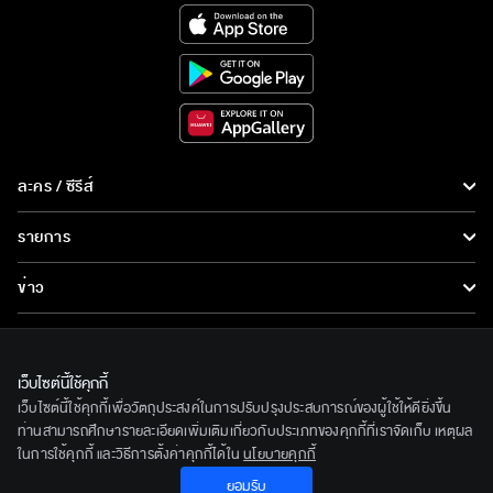
ละคร / ซีรีส์
ละคร/ซีรีส์
รายการ
ซีรีส์นานาชาติ
รายการทั้งหมด
ข่าว
การ์ตูน & เกม
ข่าวทั้งหมด
LIVE
รายการข่าว
ทีวีออนไลน์
เว็บไซต์นี้ใช้คุกกี้
เกี่ยวกับเรา
เว็บไซต์นี้ใช้คุกกี้เพื่อวัตถุประสงค์ในการปรับปรุงประสบการณ์ของผู้ใช้ให้ดียิ่งขึ้น
ข่าวประชาสัมพันธ์
BEC World
ท่านสามารถศึกษารายละเอียดเพิ่มเติมเกี่ยวกับประเภทของคุกกี้ที่เราจัดเก็บ เหตุผล
ติดตามเราได้ที่
ในการใช้คุกกี้ และวิธีการตั้งค่าคุกกี้ได้ใน
นโยบายคุกกี้
รู้จักเรา
ยอมรับ