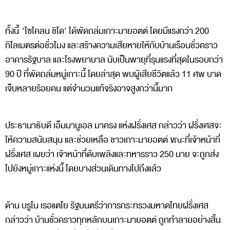
ทั้งนี้ 'ไซโคลน ชิโด' ได้พัดถล่มเกาะมายอตต์ โดยมีแรงกว่า 200
กิโลเมตรต่อชั่วโมง และสร้างความเสียหายให้กับบ้านเรือนชั่วคราว
อาคารรัฐบาล และโรงพยาบาล นับเป็นพายุที่รุนแรงที่สุดในรอบกว่า
90 ปี ที่พัดถล่มหมู่เกาะนี้ โดยล่าสุด พบผู้เสียชีวิตแล้ว 11 ศพ บาด
เจ็บหลายร้อยคน แต่จำนวนแท้จริงอาจสูงกว่านี้มาก
ประธานาธิบดี เอ็มมานูเอล มาครง แห่งฝรั่งเศส กล่าวว่า ฝรั่งเศสจะ
ให้ความสนับสนุน และช่วยเหลือ ชาวเกาะมายอตต์ ขณะที่เจ้าหน้าที่
ฝรั่งเศส เผยว่า เจ้าหน้าที่ดับเพลิงและทหารราว 250 นาย จะถูกส่ง
ไปยังหมู่เกาะแห่งนี้ โดยบางส่วนเดินทางไปถึงแล้ว
ด้าน บรูโน เรอแตโย รัฐมนตรีว่าการกระทรวงมหาดไทยฝรั่งเศส
กล่าวว่า บ้านชั่วคราวทุกหลักบนเกาะมายอตต์ ถูกทำลายอย่างสิ้น