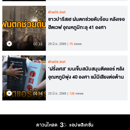
ต่างประเทศ
ชาวปารีสเฮ ฝนตกช่วยดับร้อน หลังเจอ
ฮีตเวฟ อุณหภูมิทะลุ 41 องศา
00.33
29 มิ.ย. 2569
75
views
ต่างประเทศ
'ฝรั่งเศส' เบนเข็มสนับสนุนติดแอร์ หลัง
อุณหภูมิพุ่ง 40 องศา แม้มีเสียงต่อต้าน
00.18
25 มิ.ย. 2569
126
views
ดาวน์โหลด
แอปพลิเคชั่น