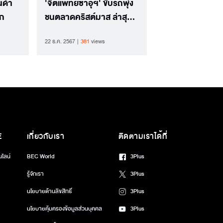
นด้า
'จิตแพทย์ซาอุฯ' ขับรถพุ่ง
รก
ชนตลาดคริสต์มาส ล่าสุด
เหยื่อเสียชีวิตเพิ่มเป็น 5 ราย
22 ธ.ค. 2567
381
views
E
เกี่ยวกับเรา
ติดตามเราได้ที่
นไลน์
BEC World
3Plus
รู้จักเรา
3Plus
นโยบายด้านลิขสิทธิ์
3Plus
นโยบายคุ้มครองข้อมูลส่วนบุคคล
3Plus