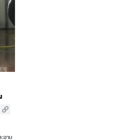
ง
 และอาบ