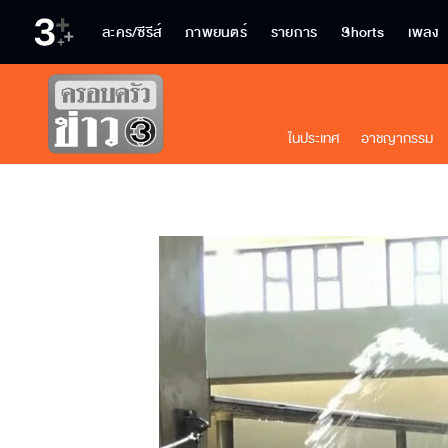
ละคร/ซีรีส์
ภาพยนตร์
รายการ
Shorts
เพลง
ในประเทศ
อาชญากรรม