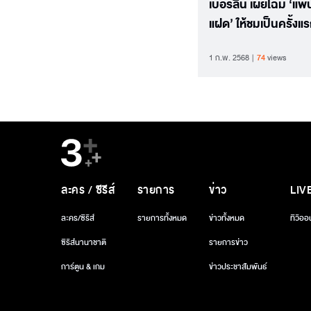
เบอร์ลิน เผยโฉม ‘แพ
แฝด’ ให้ชมเป็นครั้งแ
1 ก.พ. 2568
74
views
ละคร / ซีรีส์
รายการ
ข่าว
LIV
ละคร/ซีรีส์
รายการทั้งหมด
ข่าวทั้งหมด
ทีวีออ
ซีรีส์นานาชาติ
รายการข่าว
การ์ตูน & เกม
ข่าวประชาสัมพันธ์