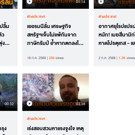
01.14
ต่างประเทศ
ต่างประเทศ
ปลื้ม
เยอรมนีลั่น เศรษฐกิจ
อากาศยุโรปแปร
ัว
สหรัฐฯเจ็บไม่แพ้กันจาก
หนัก! เมฆสึนามิก่
ุ่ง
ภาษีทรัมป์ ย้ำหากตกลงไม่
หาดโปรตุเกส - เ
ได้ ยุโรปพร้อมใช้มาตรการ
พายุลูกเห็บถล่ม
16 ก.ค. 2568
256
views
2 ก.ค. 2568
1.2K
views
ตอบโต้
00.52
03.38
ต่างประเทศ
รุง
เร่งสอบสวนหาแรงจูงใจ เหตุ