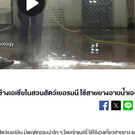
Play
Video
รี่' ช้างเอเชียในสวนสัตว์เยอรมนี ใช้สายยางอาบน้ำเอ
นสัตว์เบอร์ลิน มีพฤติกรรมน่ารัก ๆ โดยเจ้าแมร์รี่ ได้ใช้งวงเกี่ยวสายยาง