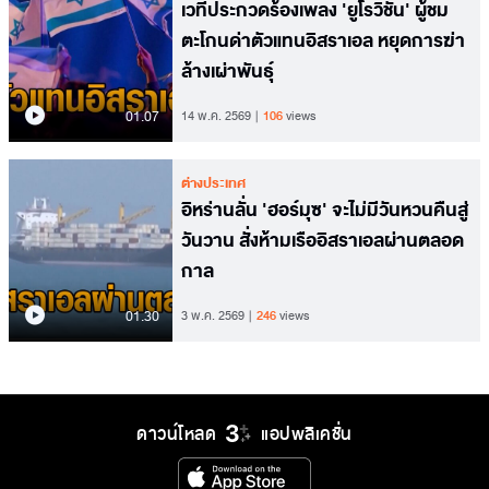
เวทีประกวดร้องเพลง 'ยูโรวิชั่น' ผู้ชม
ตะโกนด่าตัวแทนอิสราเอล หยุดการฆ่า
ล้างเผ่าพันธุ์
01.07
14 พ.ค. 2569
106
views
ต่างประเทศ
อิหร่านลั่น 'ฮอร์มุซ' จะไม่มีวันหวนคืนสู่
วันวาน สั่งห้ามเรืออิสราเอลผ่านตลอด
กาล
01.30
3 พ.ค. 2569
246
views
ดาวน์โหลด
แอปพลิเคชั่น