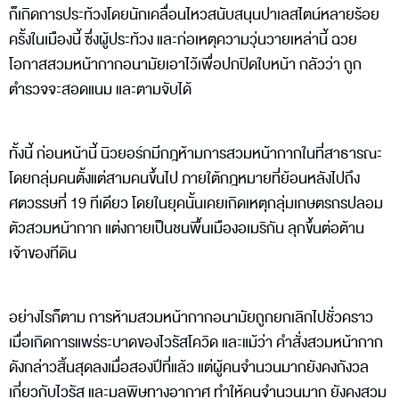
ก็เกิดการประท้วงโดยนักเคลื่อนไหวสนับสนุนปาเลสไตน์หลายร้อย
ครั้งในเมืองนี้ ซึ่งผู้ประท้วง และก่อเหตุความวุ่นวายเหล่านี้ ฉวย
โอกาสสวมหน้ากากอนามัยเอาไว้เพื่อปกปิดใบหน้า กลัวว่า ถูก
ตำรวจจะสอดแนม และตามจับได้
ทั้งนี้ ก่อนหน้านี้ นิวยอร์กมีกฎห้ามการสวมหน้ากากในที่สาธารณะ
โดยกลุ่มคนตั้งแต่สามคนขึ้นไป ภายใต้กฎหมายที่ย้อนหลังไปถึง
ศตวรรษที่ 19 ทีเดียว โดยในยุคนั้นเคยเกิดเหตุกลุ่มเกษตรกรปลอม
ตัวสวมหน้ากาก แต่งกายเป็นชนพื้นเมืองอเมริกัน ลุกขึ้นต่อต้าน
เจ้าของทีดิน
อย่างไรก็ตาม การห้ามสวมหน้ากากอนามัยถูกยกเลิกไปชั่วคราว
เมื่อเกิดการแพร่ระบาดของไวรัสโควิด และแม้ว่า คำสั่งสวมหน้ากาก
ดังกล่าวสิ้นสุดลงเมื่อสองปีที่แล้ว แต่ผู้คนจำนวนมากยังคงกังวล
เกี่ยวกับไวรัส และมลพิษทางอากาศ ทำให้คนจำนวนมาก ยังคงสวม