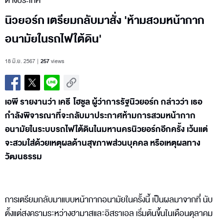
ต่างประเทศ
นิวยอร์ก เตรียมกลับมาสั่ง 'ห้ามสวมหน้ากาก
อนามัยในรถไฟใต้ดิน'
18 มิ.ย. 2567
257
views
เอพี รายงานว่า เคธี โฮชูล ผู้ว่าการรัฐนิวยอร์ก กล่าวว่า เธอ
กำลังพิจารณาที่จะกลับมาประกาศห้ามการสวมหน้ากาก
อนามัยในระบบรถไฟใต้ดินในมหานครนิวยอร์กอีกครั้ง เว้นแต่
จะสวมใส่ด้วยเหตุผลด้านสุขภาพส่วนบุคคล หรือเหตุผลทาง
วัฒนธรรม
การเตรียมกลับมาแบบหน้ากากอนามัยในครั้งนี้ เป็นผลมาจากที่ นับ
ตั้งแต่สงครามระหว่างฮามาสและอิสราเอล เริ่มต้นขึ้นในเดือนตุลาคม