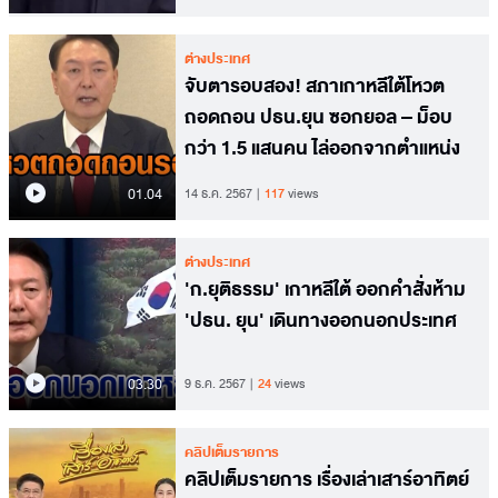
ต่างประเทศ
จับตารอบสอง! สภาเกาหลีใต้โหวต
ถอดถอน ปธน.ยุน ซอกยอล – ม็อบ
กว่า 1.5 แสนคน ไล่ออกจากตำแหน่ง
01.04
14 ธ.ค. 2567
117
views
ต่างประเทศ
'ก.ยุติธรรม' เกาหลีใต้ ออกคำสั่งห้าม
'ปธน. ยุน' เดินทางออกนอกประเทศ
03.30
9 ธ.ค. 2567
24
views
คลิปเต็มรายการ
คลิปเต็มรายการ เรื่องเล่าเสาร์อาทิตย์