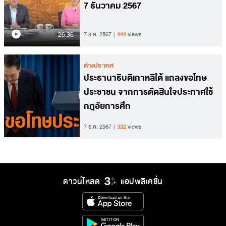
7 ธันวาคม 2567
26.36
7 ธ.ค. 2567
444
views
ต่างประเทศ
ประธานาธิบดีเกาหลีใต้ แถลงขอโทษ
ประชาชน จากการตัดสินใจประกาศใช้
กฎอัยการศึก
7 ธ.ค. 2567
332
views
ดาวน์โหลด
แอปพลิเคชั่น