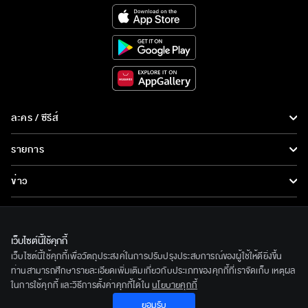
ละคร / ซีรีส์
ละคร/ซีรีส์
รายการ
ซีรีส์นานาชาติ
รายการทั้งหมด
ข่าว
การ์ตูน & เกม
ข่าวทั้งหมด
LIVE
รายการข่าว
ทีวีออนไลน์
เว็บไซต์นี้ใช้คุกกี้
เกี่ยวกับเรา
เว็บไซต์นี้ใช้คุกกี้เพื่อวัตถุประสงค์ในการปรับปรุงประสบการณ์ของผู้ใช้ให้ดียิ่งขึ้น
ข่าวประชาสัมพันธ์
BEC World
ท่านสามารถศึกษารายละเอียดเพิ่มเติมเกี่ยวกับประเภทของคุกกี้ที่เราจัดเก็บ เหตุผล
ติดตามเราได้ที่
ในการใช้คุกกี้ และวิธีการตั้งค่าคุกกี้ได้ใน
นโยบายคุกกี้
รู้จักเรา
ยอมรับ