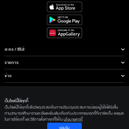
ละคร / ซีรีส์
ละคร/ซีรีส์
รายการ
ซีรีส์นานาชาติ
รายการทั้งหมด
ข่าว
การ์ตูน & เกม
ข่าวทั้งหมด
LIVE
รายการข่าว
ทีวีออนไลน์
เว็บไซต์นี้ใช้คุกกี้
เกี่ยวกับเรา
เว็บไซต์นี้ใช้คุกกี้เพื่อวัตถุประสงค์ในการปรับปรุงประสบการณ์ของผู้ใช้ให้ดียิ่งขึ้น
ข่าวประชาสัมพันธ์
BEC World
ท่านสามารถศึกษารายละเอียดเพิ่มเติมเกี่ยวกับประเภทของคุกกี้ที่เราจัดเก็บ เหตุผล
ติดตามเราได้ที่
ในการใช้คุกกี้ และวิธีการตั้งค่าคุกกี้ได้ใน
นโยบายคุกกี้
รู้จักเรา
ยอมรับ