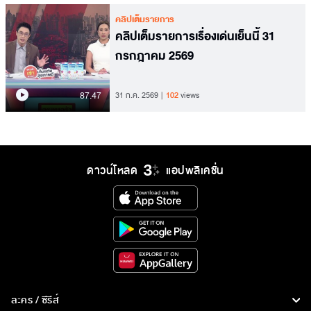
คลิปเต็มรายการ
คลิปเต็มรายการเรื่องเด่นเย็นนี้ 31
กรกฎาคม 2569
87.47
31 ก.ค. 2569
102
views
ดาวน์โหลด
แอปพลิเคชั่น
ละคร / ซีรีส์