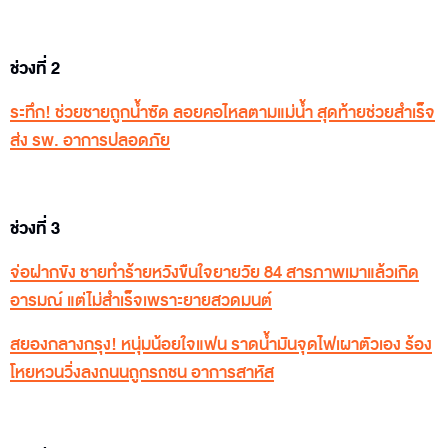
ช่วงที่ 2
ระทึก! ช่วยชายถูกน้ำซัด ลอยคอไหลตามแม่น้ำ สุดท้ายช่วยสำเร็จ
ส่ง รพ. อาการปลอดภัย
ช่วงที่ 3
จ่อฝากขัง ชายทำร้ายหวังขืนใจยายวัย 84 สารภาพเมาแล้วเกิด
อารมณ์ แต่ไม่สำเร็จเพราะยายสวดมนต์
สยองกลางกรุง! หนุ่มน้อยใจแฟน ราดน้ำมันจุดไฟเผาตัวเอง ร้อง
โหยหวนวิ่งลงถนนถูกรถชน อาการสาหัส