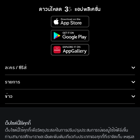
ดาวน์โหลด
แอปพลิเคชั่น
ละคร / ซีรีส์
ละคร/ซีรีส์
รายการ
ซีรีส์นานาชาติ
รายการทั้งหมด
ข่าว
การ์ตูน & เกม
ข่าวทั้งหมด
LIVE
รายการข่าว
ทีวีออนไลน์
เว็บไซต์นี้ใช้คุกกี้
เกี่ยวกับเรา
เว็บไซต์นี้ใช้คุกกี้เพื่อวัตถุประสงค์ในการปรับปรุงประสบการณ์ของผู้ใช้ให้ดียิ่งขึ้น
ข่าวประชาสัมพันธ์
BEC World
ท่านสามารถศึกษารายละเอียดเพิ่มเติมเกี่ยวกับประเภทของคุกกี้ที่เราจัดเก็บ เหตุผล
ติดตามเราได้ที่