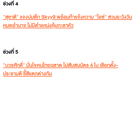
ช่วงที่ 4
"สุชาติ" แจงปมตึก Skyy9 พร้อมท้าแจ้งความ "ไอซ์" สวนระวังวัน
หมดอำนาจ ไม่มีตำแหน่งคุ้มกะลาหัว
ช่วงที่ 5
"บวรศักดิ์" มั่นใจคนไทยฉลาด ไม่สับสนบัตร 4 ใบ เลือกตั้ง-
ประชามติ ชี้สีแตกต่างกัน