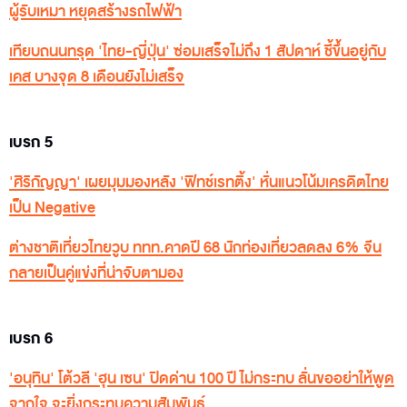
ผู้รับเหมา หยุดสร้างรถไฟฟ้า
เทียบถนนทรุด 'ไทย-ญี่ปุ่น' ซ่อมเสร็จไม่ถึง 1 สัปดาห์ ชี้ขึ้นอยู่กับ
เคส บางจุด 8 เดือนยังไม่เสร็จ
เบรก 5
'ศิริกัญญา' เผยมุมมองหลัง 'ฟิทช์เรทติ้ง' หั่นแนวโน้มเครดิตไทย
เป็น Negative
ต่างชาติเที่ยวไทยวูบ ททท.คาดปี 68 นักท่องเที่ยวลดลง 6% จีน
กลายเป็นคู่แข่งที่น่าจับตามอง
เบรก 6
'อนุทิน' โต้วลี 'ฮุน เซน' ปิดด่าน 100 ปี ไม่กระทบ ลั่นขออย่าให้พูด
จากใจ จะยิ่งกระทบความสัมพันธ์