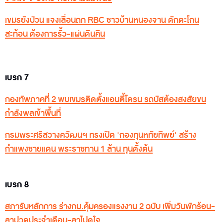
เขมรยังป่วน แจงเลื่อนถก RBC ชาวบ้านหนองจาน ดักตะโกน
สะท้อน ต้องการรั้ว-แผ่นดินคืน
เบรก 7
กองทัพภาคที่ 2 พบเขมรติดตั้งแอนตี้โดรน รถบัสต้องสงสัยขน
กำลังพลเข้าพื้นที่
กรมพระศรีสวางควัฒนฯ ทรงเปิด 'กองทุนหทัยทิพย์' สร้าง
กำแพงชายแดน พระราชทาน 1 ล้าน ทุนตั้งต้น
เบรก 8
สภารับหลักการ ร่างกม.คุ้มครองแรงงาน 2 ฉบับ เพิ่มวันพักร้อน-
ลาปวดประจำเดือน-ลาไปดูใจ