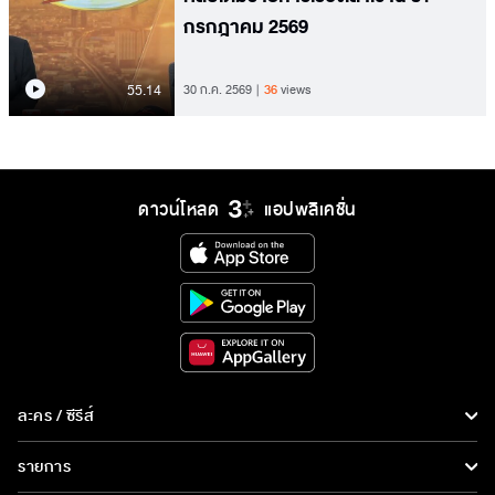
กรกฎาคม 2569
55.14
30 ก.ค. 2569
36
views
ดาวน์โหลด
แอปพลิเคชั่น
ละคร / ซีรีส์
ละคร/ซีรีส์
รายการ
ซีรีส์นานาชาติ