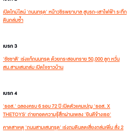
เปิดไทม์ไลน์ 'ถนนทรุด' หน้าวชิรพยาบาล สูบรถ-เสาไฟฟ้า ระทึก
ดินถล่มซ้ำ
เบรก 3
'ชัชชาติ' เร่งแก้ถนนทรุด ด้วยกระสอบทราย 50,000 ลูก หวั่น
สน.สามเสนถล่ม เปิดใจชาวบ้าน
เบรก 4
'ธอส.' ฉลองครบ 6 รอบ 72 ปี เปิดตัวแคมเปญ 'ธอส. X
THETOYS' ถ่ายทอดความรู้สึกผ่านเพลง 'ยินดีข้างเธอ'
คาดสาเหตุ 'ถนนสามเสนทรุด' เร่งถมดินลดเสี่ยงถล่มเพิ่ม สั่ง 2