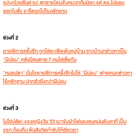
แม่บุกโวยลั่นด่าน! ลูกชายโดนจับหมวกกันน็อก แต่ ตร.ไม่ยอม
ออกใบสั่ง จะยึดรถไปโรงพักแทน
ช่วงที่ 2
ยายพิการครึ่งซีก ถูกไล่ตะเพิดพ้นหมู่บ้าน ชาวบ้านกล่าวหาเป็น
"ผีปอบ" หลังมีคนตาย 7 คนไล่เลี่ยกัน
"หมอปลา" มั่นใจยายพิการครึ่งซีกไม่ใช่ "ผีปอบ" ฟาดคนกล่าวหา
ไร้หลักฐาน น่ากลัวยิ่งกว่าผีปอบ
ช่วงที่ 3
ไม่ใช่ปลัด! แจงหญิงวัย 55 เมาขับฝ่าไฟแดงชนหนุ่มดับคาที่ เป็น
ขรก.ท้องถิ่น ต้นสังกัดกำชับให้เยียวยา