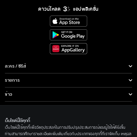
ดาวน์โหลด
แอปพลิเคชั่น
ละคร / ซีรีส์
ละคร/ซีรีส์
รายการ
ซีรีส์นานาชาติ
รายการทั้งหมด
ข่าว
การ์ตูน & เกม
ข่าวทั้งหมด
LIVE
รายการข่าว
ทีวีออนไลน์
เว็บไซต์นี้ใช้คุกกี้
เกี่ยวกับเรา
เว็บไซต์นี้ใช้คุกกี้เพื่อวัตถุประสงค์ในการปรับปรุงประสบการณ์ของผู้ใช้ให้ดียิ่งขึ้น
ข่าวประชาสัมพันธ์
BEC World
ท่านสามารถศึกษารายละเอียดเพิ่มเติมเกี่ยวกับประเภทของคุกกี้ที่เราจัดเก็บ เหตุผล
ติดตามเราได้ที่