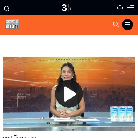
Play
Video