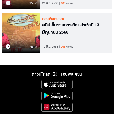
25.56
21 มิ.ย. 2568
180
views
คลิปเต็มรายการ
คลิปเต็มรายการเรื่องเล่าเช้านี้ 13
มิถุนายน 2568
78.28
12 มิ.ย. 2568
266
views
ดาวน์โหลด
แอปพลิเคชั่น