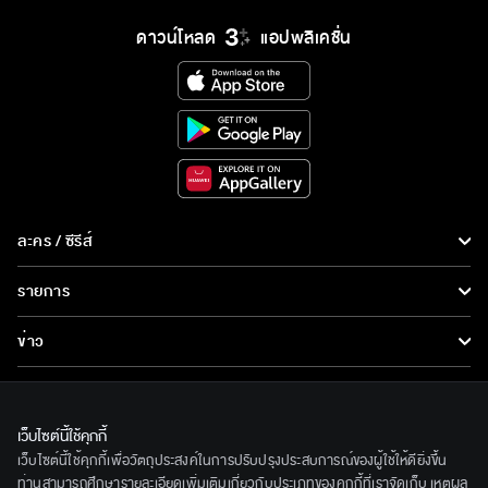
ดาวน์โหลด
แอปพลิเคชั่น
ละคร / ซีรีส์
ละคร/ซีรีส์
รายการ
ซีรีส์นานาชาติ
รายการทั้งหมด
ข่าว
การ์ตูน & เกม
ข่าวทั้งหมด
LIVE
รายการข่าว
ทีวีออนไลน์
เว็บไซต์นี้ใช้คุกกี้
เกี่ยวกับเรา
เว็บไซต์นี้ใช้คุกกี้เพื่อวัตถุประสงค์ในการปรับปรุงประสบการณ์ของผู้ใช้ให้ดียิ่งขึ้น
ข่าวประชาสัมพันธ์
BEC World
ท่านสามารถศึกษารายละเอียดเพิ่มเติมเกี่ยวกับประเภทของคุกกี้ที่เราจัดเก็บ เหตุผล