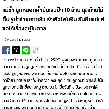
คลิปเต็มรายการ
แม่ช้ำ ลูกหลอกค้ำยืมเงินป้า 10 ล้าน สุดท้ายไม่
คืน ขู่ทำร้ายยกครัว เจ้าตัวโฟนอิน ยันคืนแน่แต่
ขอให้เรื่องอยู่ในศาล
1 มิ.ย. 2569
373
views
รายการโหนกระแสวันนี้ (1 มิ.ย.2569) พูดคุยกรณีแม่ร้องมูลนิธิฯ
นายรณณรงค์ ถูกลูกชายหลอกให้ค้ำยืมเงินป้า 10 ล้าน อ้างนำไป
โชว์บัญชีกู้สร้างหอพัก ก่อนเบี้ยวหนี้ พอไปทวงถูกด่าหยาบ-ขู่
ทำร้าย นางเปิ้ล เล่าทั้งน้ำตาว่า ตนมีลูก 4 คน ลูกคนที่เอาเงินไปเป็น
ลูกชายคนเล็กชื่อนายหมู อายุ 33 ปี เมื่อวันที่ 6 มี.ค. 68 เขาได้
คลานเข้ามากราบเท้าตน ขอให้ออกหน้าช่วยค้ำประกันไปยืมเงินพี่
สาวจำนวน 10 ล้าน เพื่อที่จะไปโชว์ในบัญชี ทำเรื่องขอกู้ธนาคารใน
การสร้างหอพักที่อยู่อาศัย บอกว่าจะคืนให้ทันทีหลังเรื่องผ่าน