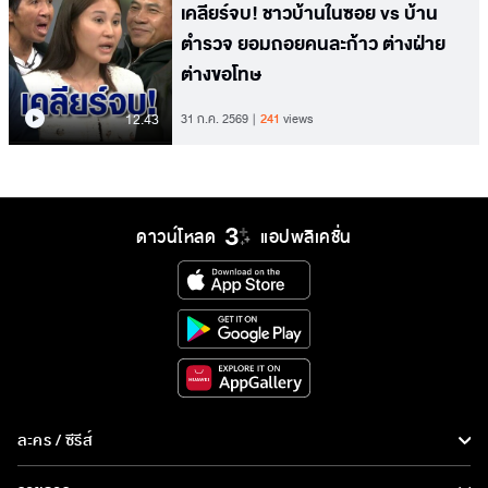
เคลียร์จบ! ชาวบ้านในซอย vs บ้าน
ตำรวจ ยอมถอยคนละก้าว ต่างฝ่าย
ต่างขอโทษ
12.43
31 ก.ค. 2569
241
views
ดาวน์โหลด
แอปพลิเคชั่น
ละคร / ซีรีส์
ละคร/ซีรีส์