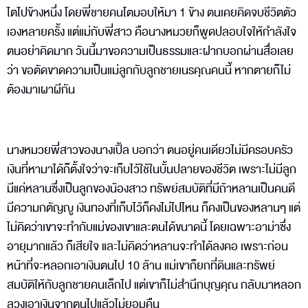
ไตไปข้างหนึ่ง โดยพี่ชายคนโตมอบให้มา 1 ข้าง ตนเคยคิดจบชีวิตตัว
เองหลายครั้ง แต่แม่กับพี่สาว คือนางหมวยก็พูดปลอบใจให้กำลังใจ
ตนอย่าคิดมาก วันนี้มาขอความเป็นธรรมและฝากบอกผ่านสื่อเลย
ว่า ขอตัดขาดความเป็นแม่ลูกกับลูกชายเนรคุณคนนี้ หากตายก็ไม่
ต้องมาเผาผีกัน
นางหมวยพี่สาวของนางเปิ้ล บอกว่า ตนอยู่คนเดียวไม่มีครอบครัว
เงินที่หามาได้ก็ตั้งใจว่าจะเก็บไว้ใช้ในบั้นปลายของชีวิต เพราะไม่มีลูก
มีแค่หลานซึ่งเป็นลูกของน้องสาว ทรัพย์สมบัติที่มีถ้าหลานเป็นคนดี
มีความกตัญญู เงินทองที่เก็บไว้ก็คงไม่ไปไหน ก็คงเป็นของหลานๆ แต่
ไม่คิดว่าเขาจะทำกับแม่ของเขาและตนได้ขนาดนี้ โดยเฉพาะอาม่าซึ่ง
อายุมากแล้ว ก็เสียใจ และไม่คิดว่าหลานจะทำได้ลงคอ เพราะก่อน
หน้าที่จะหลอกเอาเงินตนไป 10 ล้าน แม่เขาก็ยกที่ดินและทรัพย์
สมบัติให้กับลูกชายคนเล็กไป แต่เขาก็ไม่สำนึกบุญคุณ กลับมาหลอก
ลวงเอาเงินจากตนไปแล้วไม่ยอมคืน