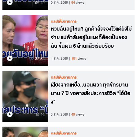
96.45
5 ส.ค. 2569
84
views
คลิปเต็มรายการ
หวยฉันอยู่ไหน? ลูกค้าสั่งจองไว้แต่ยังไม่
จ่าย แม่ค้าลั่นอยู่ในแผงก็ต้องเป็นของ
ฉัน ขึ้นเงิน 6 ล้านแล้วเรียบร้อย
32.32
4 ส.ค. 2569
101
views
คลิปเต็มรายการ
เสียงจากเหยื่อ..นอนผวา ทุกข์ทรมาน
นาน 7 ปี ขอศาลสั่งประหารชีวิต "ไอ้ป๋อ
ง"
19.46
3 ส.ค. 2569
49
views
คลิปเต็มรายการ