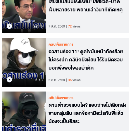
เสียงปืนสนั่นโรงเรียน! เสียชีวิต-บาด
เจ็บหลายราย พยานเล่าวินาทีเกิดเหตุ
88.49
7 ส.ค. 2569
72
views
คลิปเต็มรายการ
อวสานร่อง 11! ดูดไขมันหน้าท้องย้วย
ไม่ตรงปก คลินิกยังเงียบ ไร้รับผิดชอบ
บอกพึงพอใจผลผ่าตัด
01.13
6 ส.ค. 2569
45
views
คลิปเต็มรายการ
ดาบตำรวจแบบใด? แอบถ่ายไม่เลือกส่ง
ขายกลุ่มลับ แลกข้อหามีอะไรกับพี่แล้ว
น้องจะเป็นอิสระ