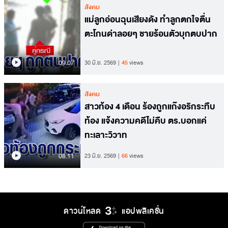
สังคม
แม่ลูกอ่อนฉุนเสียงดัง ทำลูกตกใจตื่น
ตะโกนด่าลอยๆ ชายร้อนตัวบุกตบปาก
09.07
30 มิ.ย. 2569
45
views
สังคม
สาวท้อง 4 เดือน ร้องถูกแก๊งอริกระทืบ
ท้อง แจ้งความคดีไม่คืบ ตร.บอกแค่
ทะเลาะวิวาท
08.11
23 มิ.ย. 2569
66
views
ดาวน์โหลด
แอปพลิเคชั่น