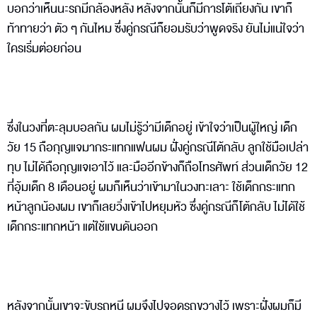
บอกว่าเห็นนะรถมีกล้องหลัง หลังจากนั้นก็มีการโต้เถียงกัน เขาก็
ท้าทายว่า ตัว ๆ กันไหม ซึ่งคู่กรณีก็ยอมรับว่าพูดจริง ยันไม่แน่ใจว่า
ใครเริ่มต่อยก่อน
ซึ่งในวงที่ตะลุมบอลกัน ผมไม่รู้ว่ามีเด็กอยู่ เข้าใจว่าเป็นผู้ใหญ่ เด็ก
วัย 15 ถือกุญแจมากระแทกแฟนผม ฝั่งคู่กรณีโต้กลับ ลูกใช้มือเปล่า
ทุบ ไม่ได้ถือกุญแจเอาไว้ และมืออีกข้างก็ถือโทรศัพท์ ส่วนเด็กวัย 12
ที่อุ้มเด็ก 8 เดือนอยู่ ผมก็เห็นว่าเข้ามาในวงทะเลาะ ใช้เด็กกระแทก
หน้าลูกน้องผม เขาก็เลยวิ่งเข้าไปหยุมหัว ซึ่งคู่กรณีก็โต้กลับ ไม่ได้ใช้
เด็กกระแทกหน้า แต่ใช้แขนดันออก
หลังจากนั้นเขาจะขับรถหนี ผมจึงไปจอดรถขวางไว้ เพราะฝั่งผมก็มี