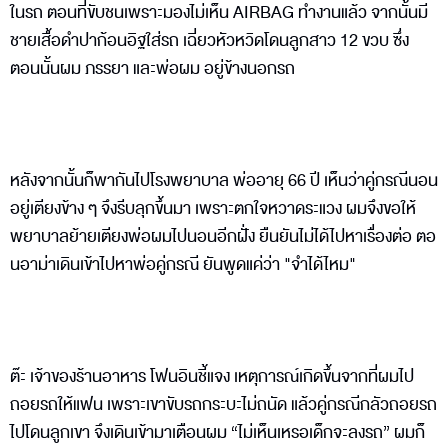
ในรถ ตอนที่ขับชนเพราะมองไม่เห็น AIRBAG ทำงานแล้ว จากนั้นมี
ชายเสื้อดำปาก้อนอิฐใส่รถ เฉี่ยวหัวหวิดโดนลูกสาว 12 ขวบ ซึ่ง
ตอนนั้นผม ภรรยา และพ่อผม อยู่ข้างนอกรถ
หลังจากนั้นก็พากันไปโรงพยาบาล พ่ออายุ 66 ปี เห็นว่าคู่กรณีนอน
อยู่เตียงข้าง ๆ จึงรีบลุกขึ้นมา เพราะตกใจหวาดระแวง ผมจึงขอให้
พยาบาลย้ายเตียงพ่อผมไปนอนอีกฝั่ง ยืนยันไม่ได้ไปหาเรื่องต่อ ตอ
นอาม่าเดินเข้าไปหาพ่อคู่กรณี ยันพูดแค่ว่า "จำได้ไหม"
ต๊ะ เจ้าของร้านอาหาร โฟนอินชี้แจง เหตุการณ์เกิดขึ้นจากที่ผมไป
ถอยรถให้แฟน เพราะเขาขับรถกระบะไม่ถนัด แล้วคู่กรณีกลัวถอยรถ
ไปโดนลูกเขา จึงเดินเข้ามาเตือนผม “ไม่เห็นเหรอเด็กจะลงรถ” ผมก็