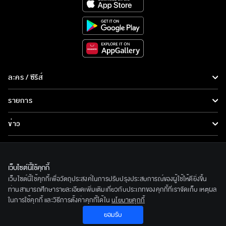
ละคร / ซีรีส์
ละคร/ซีรีส์
รายการ
ซีรีส์นานาชาติ
รายการทั้งหมด
ข่าว
การ์ตูน & เกม
ข่าวทั้งหมด
LIVE
รายการข่าว
ทีวีออนไลน์
เว็บไซต์นี้ใช้คุกกี้
เกี่ยวกับเรา
เว็บไซต์นี้ใช้คุกกี้เพื่อวัตถุประสงค์ในการปรับปรุงประสบการณ์ของผู้ใช้ให้ดียิ่งขึ้น
ข่าวประชาสัมพันธ์
BEC World
ท่านสามารถศึกษารายละเอียดเพิ่มเติมเกี่ยวกับประเภทของคุกกี้ที่เราจัดเก็บ เหตุผล
ติดตามเราได้ที่
ในการใช้คุกกี้ และวิธีการตั้งค่าคุกกี้ได้ใน
นโยบายคุกกี้
รู้จักเรา
ยอมรับ
© 2020 Bangkok Entertainment Co.,Ltd. All Rights Reserved.