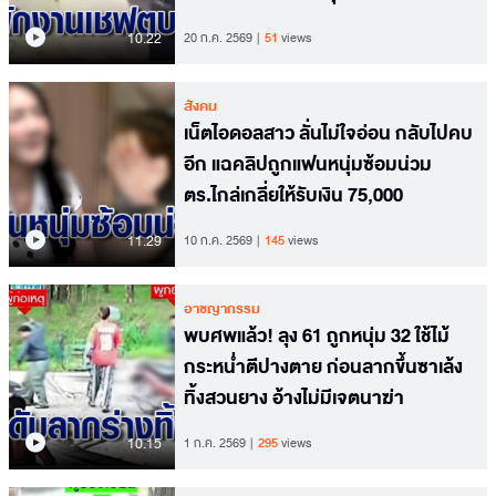
10.22
20 ก.ค. 2569
51
views
สังคม
เน็ตไอดอลสาว ลั่นไม่ใจอ่อน กลับไปคบ
อีก แฉคลิปถูกแฟนหนุ่มซ้อมน่วม
ตร.ไกล่เกลี่ยให้รับเงิน 75,000
11.29
10 ก.ค. 2569
145
views
อาชญากรรม
พบศพแล้ว! ลุง 61 ถูกหนุ่ม 32 ใช้ไม้
กระหน่ำตีปางตาย ก่อนลากขึ้นซาเล้ง
ทิ้งสวนยาง อ้างไม่มีเจตนาฆ่า
10.15
1 ก.ค. 2569
295
views