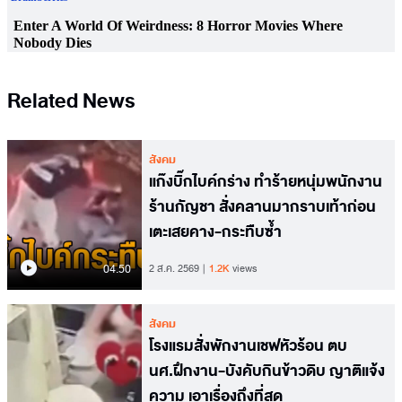
Related News
สังคม
แก๊งบิ๊กไบค์กร่าง ทำร้ายหนุ่มพนักงาน
ร้านกัญชา สั่งคลานมากราบเท้าก่อน
เตะเสยคาง-กระทืบซ้ำ
04.50
2 ส.ค. 2569
1.2K
views
สังคม
โรงแรมสั่งพักงานเชฟหัวร้อน ตบ
นศ.ฝึกงาน-บังคับกินข้าวดิบ ญาติแจ้ง
ความ เอาเรื่องถึงที่สุด