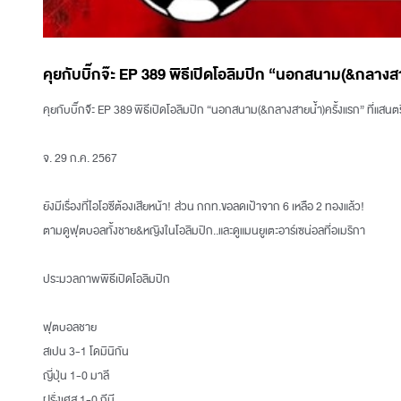
คุยกับบิ๊กจ๊ะ EP 389 พิธีเปิดโอลิมปิก “นอกสนาม(&กลางสา
คุยกับบิ๊กจ๊ะ EP 389 พิธีเปิดโอลิมปิก “นอกสนาม(&กลางสายน้ำ)ครั้งแรก” ที่แสนต
จ. 29 ก.ค. 2567
ยังมีเรื่องที่ไอโอซีต้องเสียหน้า! ส่วน กกท.ขอลดเป้าจาก 6 เหลือ 2 ทองแล้ว!
ตามดูฟุตบอลทั้งชาย&หญิงในโอลิมปิก..และดูแมนยูเตะอาร์เซน่อลที่อเมริกา
ประมวลภาพพิธีเปิดโอลิมปิก
ฟุตบอลชาย
สเปน 3-1 โดมินิกัน
ญี่ปุ่น 1-0 มาลี
ฝรั่งเศส 1-0 กีนี