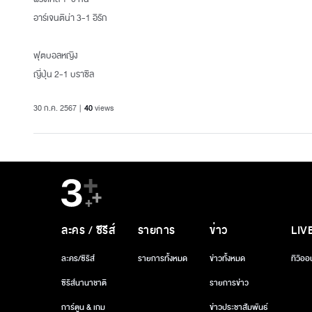
อาร์เจนติน่า 3-1 อิรัก
ฟุตบอลหญิง
ญี่ปุ่น 2-1 บราซิล
30 ก.ค. 2567
40
views
ละคร / ซีรีส์
รายการ
ข่าว
LIV
ละคร/ซีรีส์
รายการทั้งหมด
ข่าวทั้งหมด
ทีวีออ
ซีรีส์นานาชาติ
รายการข่าว
การ์ตูน & เกม
ข่าวประชาสัมพันธ์