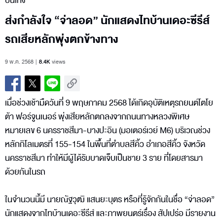
บันเทิง
ส่งกำลังใจ “จ่าลอด” นักแสดงไทบ้านเดอะซีรีส์
รถเสียหลักพุ่งตกข้างทาง
9 พ.ค. 2568
8.4K
views
เมื่อช่วงเช้ามืดวันที่ 9 พฤษภาคม 2568 ได้เกิดอุบัติเหตุรถยนต์โตโย
ต้า ฟอร์จูนเนอร์ พุ่งเสียหลักตกลงจากถนนทางหลวงพิเศษ
หมายเลข 6 นครราชสีมา-บางปะอิน (มอเตอร์เวย์ M6) บริเวณช่วง
หลักกิโลเมตรที่ 155-154 ในพื้นที่ตำบลสีคิ้ว อำเภอสีคิ้ว จังหวัด
นครราชสีมา ทำให้มีผู้ได้รับบาดเจ็บเป็นชาย 3 ราย ที่โดยสารมา
ด้วยกันในรถ
ในจำนวนนี้มี นายณัฐวุฒิ แสนยะบุตร หรือที่รู้จักกันในชื่อ “จ่าลอด”
นักแสดงจากไทบ้านเดอะซีรีส์ และภาพยนตร์เรื่อง สัปเปร่อ มีรายงาน