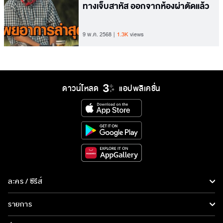
ทางเจ็บสาหัส ออกจากห้องผ่าตัดแล้ว
9 พ.ค. 2568
1.3K
views
ดาวน์โหลด
แอปพลิเคชั่น
ละคร / ซีรีส์
ละคร/ซีรีส์
รายการ
ซีรีส์นานาชาติ
รายการทั้งหมด