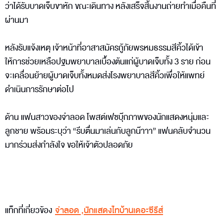
ว่าได้รับบาดเจ็บขาหัก ขณะเดินทาง หลังเสร็จสิ้นงานถ่ายทำเมื่อคืนที่
ผ่านมา
หลังรับแจ้งเหตุ เจ้าหน้าที่อาสาสมัครกู้ภัยพรหมธรรมสีคิ้วได้เข้า
ให้การช่วยเหลือปฐมพยาบาลเบื้องต้นแก่ผู้บาดเจ็บทั้ง 3 ราย ก่อน
จะเคลื่อนย้ายผู้บาดเจ็บทั้งหมดส่งโรงพยาบาลสีคิ้วเพื่อให้แพทย์
ดำเนินการรักษาต่อไป
ด้าน แฟนสาวของจ่าลอด โพสต์เฟซบุ๊กภาพของนักแสดงหนุ่มและ
ลูกชาย พร้อมระบุว่า “รีบตื่นมาเล่นกับลูกน๊าาา” แฟนคลับจำนวน
มากร่วมส่งกำลังใจ ขอให้เจ้าตัวปลอดภัย
แท็กที่เกี่ยวข้อง
จ่าลอด
,
นักแสดงไทบ้านเดอะซีรีส์