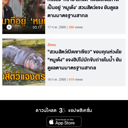
เป็นอยู่ 'หมูเด้ง' สวนสัตว์แจง ยันดูแล
ตามมาตรฐานสากล
05.17
17 ก.พ. 2569
290
views
สังคม
“สวนสัตว์เปิดเขาเขียว” ขอบคุณห่วงใย
“หมูเด้ง” แจงฮิปโปมักขับถ่ายในน้ำ ยัน
ดูแลตามมาตรฐานสากล
16 ก.พ. 2569
619
views
ดาวน์โหลด
แอปพลิเคชั่น