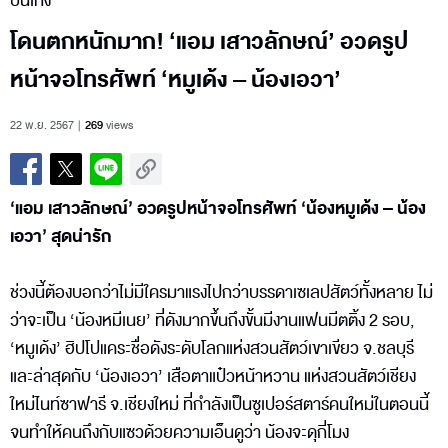
บันเทิง
โดนตกหนักมาก! ‘แอม เสาวลักษณ์’ อวดรูป
หน้าจอโทรศัพท์ ‘หมูเด้ง – น้องเอวา’
22 พ.ย. 2567
269
views
‘แอม เสาวลักษณ์’ อวดรูปหน้าจอโทรศัพท์ ‘น้องหมูเด้ง – น้อง
เอวา’ สุดน่ารัก
ช่วงนี้ต้องบอกว่าไม่มีใครมาแรงไปกว่าบรรดาเซเลปสัตว์ทั้งหลาย ไม่
ว่าจะเป็น ‘น้องหมีเนย’ ที่ดังมากขึ้นถึงขั้นมีงานแฟนมีตติ้ง 2 รอบ,
‘หมูเด้ง’ ฮิปโปแคระชื่อดังระดับโลกแห่งสวนสัตว์เขาเขียว จ.ชลบุรี
และล่าสุดกับ ‘น้องเอวา’ เสือตาแป๋วหน้าหวาน แห่งสวนสัตว์เชียง
ใหม่ไนท์ซาฟารี จ.เชียงใหม่ ที่กำลังเป็นซูเปอร์สตาร์คนใหม่ในตอนนี้
จนทำให้คนถึงกับแซวด้วยความเอ็นดูว่า น้องจะดุกี่โมง