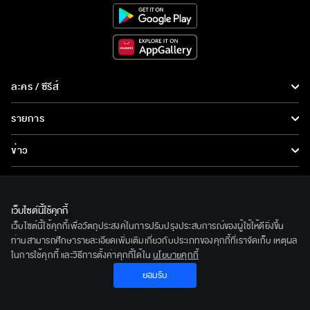
ละคร / ซีรีส์
ละคร/ซีรีส์
รายการ
ซีรีส์นานาชาติ
รายการทั้งหมด
ข่าว
การ์ตูน & เกม
ข่าวทั้งหมด
LIVE
รายการข่าว
ทีวีออนไลน์
เว็บไซต์นี้ใช้คุกกี้
เกี่ยวกับเรา
เว็บไซต์นี้ใช้คุกกี้เพื่อวัตถุประสงค์ในการปรับปรุงประสบการณ์ของผู้ใช้ให้ดียิ่งขึ้น
ข่าวประชาสัมพันธ์
BEC World
ท่านสามารถศึกษารายละเอียดเพิ่มเติมเกี่ยวกับประเภทของคุกกี้ที่เราจัดเก็บ เหตุผล
ติดตามเราได้ที่
ในการใช้คุกกี้ และวิธีการตั้งค่าคุกกี้ได้ใน
นโยบายคุกกี้
รู้จักเรา
ยอมรับ
© 2020 Bangkok Entertainment Co.,Ltd. All Rights Reserved.
นโยบายด้านลิขสิทธิ์
Powered by BECi Corporation Ltd.