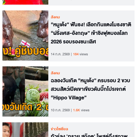
สังคม
“หมูเด้ง” ฟันธง! เลือกกินแตงโมธงชาติ
“ฝรั่งเศส-อังกฤษ” เข้าชิงฟุตบอลโลก
2026 รอบรองชนะเลิศ
14 ก.ค. 2569
184
views
สังคม
ฉลองวันเกิด “หมูเด้ง” ครบรอบ 2 ขวบ
สวนสัตว์เปิดเขาเขียวดันบิ๊กโปรเจกต์
“Hippo Village”
10 ก.ค. 2569
1.6K
views
ข่าวโซเชียล
ทัวร์ลง 'ทราย สก๊อต' โพสต์ถึงสภาพ