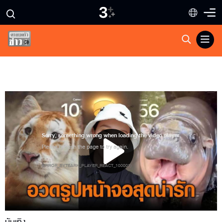
Sorry, something wrong when loading the video player.
Please refresh the page to try again.
(
ERROR_BYTEARK_PLAYER_REACT_100001
)