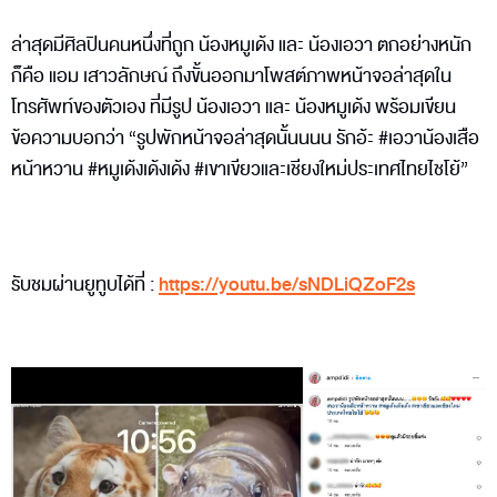
ล่าสุดมีศิลปินคนหนึ่งที่ถูก น้องหมูเด้ง และ น้องเอวา ตกอย่างหนัก
ก็คือ แอม เสาวลักษณ์ ถึงขั้นออกมาโพสต์ภาพหน้าจอล่าสุดใน
โทรศัพท์ของตัวเอง ที่มีรูป น้องเอวา และ น้องหมูเด้ง พร้อมเขียน
ข้อความบอกว่า “รูปพักหน้าจอล่าสุดนั้นนนน รักอ้ะ #เอวาน้องเสือ
หน้าหวาน #หมูเด้งเด้งเด้ง #เขาเขียวและเชียงใหม่ประเทศไทยไชโย้”
รับชมผ่านยูทูบได้ที่ :
https://youtu.be/sNDLiQZoF2s