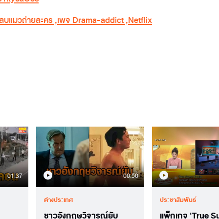
ลบแมวถ่ายละคร
,
เพจ Drama-addict
,
Netflix
01.37
00.50
ต่างประเทศ
ประชาสัมพันธ์
ชาวอังกฤษวิจารณ์ยับ
แพ็กเกจ 'True S