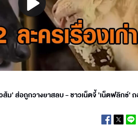
Play
Video
มวส้ม' ส่อถูกวางยาสลบ - ชาวเน็ตจี้ 'เน็ตฟลิกซ์' ถ