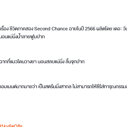
ครเรื่อง ชีวิตภาคสอง Second Chance ฉายในปี 2566 ผลิตโดย เดอะ วัน
ร์' นอนแน่นิ่งน้ำลายฟูมปาก
23 มีฉากที่แมวโดนวางยา นอนสลบแน่นิ่ง ลิ้นจุกปาก
ปคอมเมนต์มากมายว่า เป็นสตรีมมิ่งสากล ไม่สามารถให้ซีรีส์ทารุณกรรมสั
N91ky6aO8s