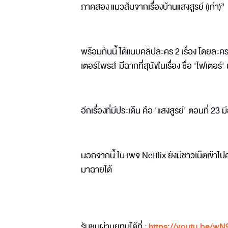
ภาคสอง แมวส้มจากเรื่องบ้านแสงสูรย์ (เก่า)”
พร้อมกันนี้ ได้แนบคลิปละคร 2 เรื่อง โดยละ
เตอร์ไพรส์ มีฉากที่สุนัขในเรื่อง ชื่อ 'ไฟเตอ
อีกเรื่องที่มีประเด็น คือ 'แสงสูรย์' ตอนที่ 
นอกจากนี้ ใน เพจ Netflix ยังมีชาวเน็ตเข้าไ
มาฉายได้
รับชมผ่านยูทูบได้ที่ :
https://youtu.be/w