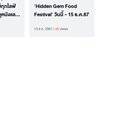
์ทุกไลฟ์
'Hidden Gem Food
หนังและซี
Festival' วันนี้ - 15 ธ.ค.67
13 ธ.ค. 2567
65
views