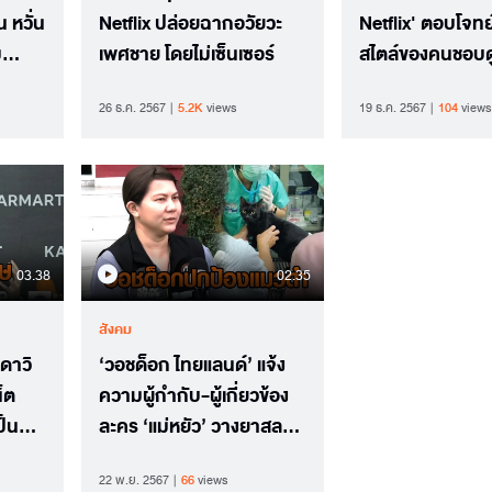
 หวั่น
Netflix ปล่อยฉากอวัยวะ
Netflix' ตอบโจทย
ม
เพศชาย โดยไม่เซ็นเซอร์
สไตล์ของคนชอบดู
รีส์
26 ธ.ค. 2567
5.2K
views
19 ธ.ค. 2567
104
views
03.38
02.35
สังคม
 ดาวิ
‘วอชด็อก ไทยแลนด์’ แจ้ง
็ต
ความผู้กำกับ-ผู้เกี่ยวข้อง
ป็น
ละคร ‘แม่หยัว’ วางยาสลบ
้ใคร
แมว ข้อหาทารุณกรรมสัตว์
22 พ.ย. 2567
66
views