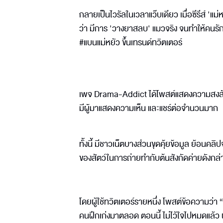
กลายเป็นไวรัลในเวลาแว๊บเดียว เมื่อซีรีส์ '
ว่า มีการ 'วางยาสลบ' แมวจริง จนทำให้คนรั
#แบนแม่หยัว ขึ้นเทรนด์ทวิตเตอร์
เพจ Drama-Addict ได้โพสต์แสดงความสงสัยว่า 
มีผู้มาแสดงความเห็น และแชร์ต่อจำนวนมาก
ทั้งนี้ มีชาวเน็ตบางส่วนขุดคุ้ยข้อมูล ย้
ของสัตว์ในการถ่ายทำกับต้นสังกัดค่ายดังกล่
โดยผู้ใช้ทวิตเตอร์รายหนึ่ง โพสต์ข้อความว่า 
คนฝึกเก่งมาตลอด ตอนนี้ ไม่ไว้ใจไปหมดแล้ว ฝาก