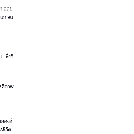
กมาเฉลย
หนัก จน
 ซึ่งก็
ัสดิภาพ
วแสดงดี
รชีวิต