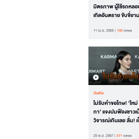
มิตรภาพ ผู้ใช้รถหลอน
เกิดอันตราย ขับขี่ยา
ค่ำคืน
11 เม.ย. 2569
100
views
บันเทิง
ไม่รับคำขอโทษ! ‘ใหม่
กา’ แจงปมฟ้องชาวเน
วิจารณ์เกินเลย ลั่น! เ
ดาราไม่ได้มอบชีวิตให
25 พ.ย. 2567
571
views
ด่า