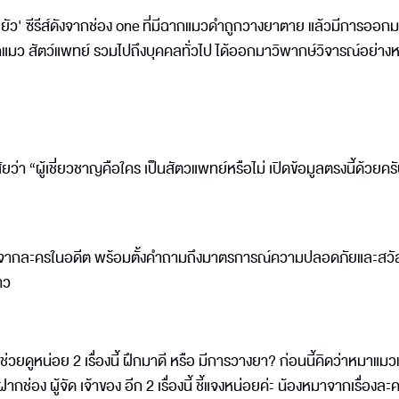
แม่หยัว' ซีรีส์ดังจากช่อง one ที่มีฉากแมวดำถูกวางยาตาย แล้วมีการออ
กแมว สัตว์แพทย์ รวมไปถึงบุคคลทั่วไป ได้ออกมาวิพากษ์วิจารณ์อย่าง
“ผู้เชี่ยวชาญคือใคร เป็นสัตวแพทย์หรือไม่ เปิดข้อมูลตรงนี้ด้วยครับ”
อนคลิปจากละครในอดีต พร้อมตั้งคำถามถึงมาตรการณ์ความปลอดภัยและสว
าว
“ช่วยดูหน่อย 2 เรื่องนี้ ฝึกมาดี หรือ มีการวางยา? ก่อนนี้คิดว่าหมาแม
ช่อง ผู้จัด เจ้าของ อีก 2 เรื่องนี้ ชี้แจงหน่อยค่ะ น้องหมาจากเรื่องละค