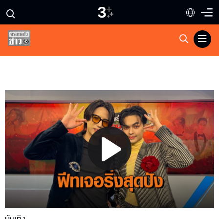
Play
Video