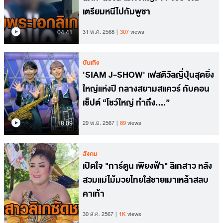
เตรียมหนีไปกัมพูชา
04.41
31 พ.ค. 2568
307
views
บันเทิง
'SIAM J-SHOW' เฟสติวัลญี่ปุ่นสุดยิ่ง
ใหญ่แห่งปี กลางสยามสแควร์ กับคอน
เซ็ปต์ “โชว์ใหญ่ ทำถึง....”
18.09
29 พ.ย. 2567
89
views
สังคม
เปิดใจ "การ์ตูน เพียงฟ้า" ลิเกสาว หลัง
สวมแม่ไม้มวยไทยใส่ชายเมาเหล้าสลบ
คาเท้า
30 ส.ค. 2567
1K
views