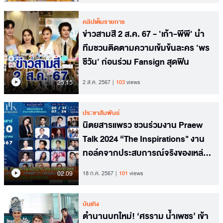
คลิปเต็มรายการ
ข่าวสามสี 2 ส.ค. 67 - 'เก้า-พีพี' นำ
ทีมชวนติดตามความเข้มข้นละคร 'พร
ชีวัน' ก่อนร่วม Fansign สุดฟิน
25.15
2 ส.ค. 2567
103
views
ประชาสัมพันธ์
นิตยสารแพรว ชวนร่วมงาน Praew
Talk 2024 “The Inspirations" งาน
ทอล์คจากประสบการณ์จริงของเหล่า
คนดัง
02.09
18 ก.ค. 2567
101
views
บันเทิง
ตำนานบทใหม่! ‘ศรราม น้ำเพชร’ เข้า