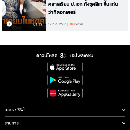
คลาสเรียน ป.เอก ทั้งชุดลิเก ขึ้นแท่น
ว่าที่ดอกเตอร์
01.19
17 ก.ค. 2567
166
views
ดาวน์โหลด
แอปพลิเคชั่น
ละคร / ซีรีส์
ละคร/ซีรีส์
รายการ