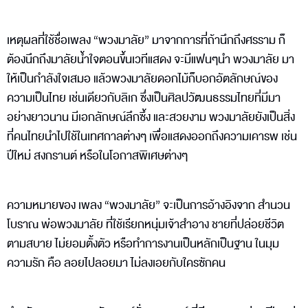
เหตุผลที่ใช้ชื่อเพลง “พวงมาลัย” มาจากการที่ถ้านึกถึงศรราม ก็
ต้องนึกถึงมาลัยน้ำใจตอนขึ้นเวทีแสดง จะมีแฟนๆนำ พวงมาลัย มา
ให้เป็นกำลังใจเสมอ แล้วพวงมาลัยดอกไม้ก็บอกอัตลักษณ์ของ
ความเป็นไทย เช่นเดียวกับลิเก ซึ่งเป็นศิลปวัฒนธรรมไทยที่มีมา
อย่างยาวนาน มีเอกลักษณ์ลึกซึ้ง และสวยงาม พวงมาลัยยังเป็นสิ่ง
ที่คนไทยนำไปใช้ในเทศกาลต่างๆ เพื่อแสดงออกถึงความเคารพ เช่น
ปีใหม่ สงกรานต์ หรือในโอกาสพิเศษต่างๆ
ความหมายของ เพลง “พวงมาลัย” จะเป็นการอ้างอิงจาก สำนวน
โบราณ พ่อพวงมาลัย ที่ใช้เรียกหนุ่มเจ้าสำอาง ชายที่ปล่อยชีวิต
ตามสบาย ไม่ยอมตั้งตัว หรือทำการงานเป็นหลักเป็นฐาน ในมุม
ความรัก คือ ลอยไปลอยมา ไม่ลงเอยกับใครซักคน