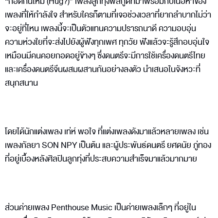
“กอดกันไหม (Hug?)” เพลงลูกทุ่งฟีลกู๊ดที่มาพร้อมกับเนื้อหาของ
เพลงที่ให้กำลังใจ สำหรับใครก็ตามที่เจอช่วงเวลาที่ยากลำบากไม่ว่า
จะอยู่ที่ไหน เพลงนี้จะเป็นตัวแทนความปรารถนาดี ความอบอุ่น
ความห่วงใยที่จะส่งไปยังผู้ฟังทุกเพศ ทุกวัย ฟังแล้วจะรู้สึกอบอุ่นใจ
เหมือนมีคนคอยกอดอยู่ข้างๆ ซึ่งดนตรีจะมีการใช้เครื่องดนตรีไทย
และเครื่องดนตรีจีนผสมผสานกันอย่างลงตัว นำเสนอในจังหวะที่
สนุกสนาน
โดยได้นักแต่งเพลง เท่ห์ พอใจ ที่แต่งเพลงดังมาแล้วหลายเพลง เช่น
เพลงกัลยา SON NPY เป็นต้น และผู้ประพันธ์ดนตรี ยศดนัย ภู่ทอง
ที่อยู่เบื้องหลังศิลปินลูกทุ่งที่ประสบความสำเร็จมาแล้วมากมาย
ส่วนค่ายเพลง Penthouse Music เป็นค่ายเพลงเล็กๆ ที่อยู่ใน