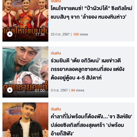
บันเทิง
โดนใจขาแดนซ์! “ป๋าผัวบ่ได้” ซิงเกิลใหม่
แบบสับๆ จาก ‘ลำยอง หนองหินห่าว’
17.36
23 ก.ย. 2567
155
views
บันเทิง
ร่วมยินดี ‘เต้ย อภิวัฒน์’ เผยข่าวดี
ภรรยาคลอดลูกชายคนที่สอง แต่ยัง
ต้องอยู่ตู้อบ 4-5 สัปดาห์
01.00
3 ก.ย. 2567
84
views
บันเทิง
คำลาที่ไม่พร้อมก็ต้องฟัง...'จา สิงห์ชัย'
ปล่อยซิงเกิลที่สองสุดเศร้า 'บ่พร้อม
อ้ายก็สิฟัง'