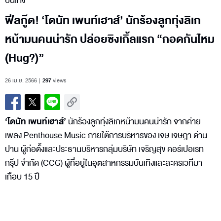
บันเทิง
ฟีลกู๊ด! ‘โดนัท เพนท์เฮาส์’ นักร้องลูกทุ่งลิเก
หน้ามนคนน่ารัก ปล่อยซิงเกิ้ลแรก “กอดกันไหม
(Hug?)”
26 เม.ย. 2566
297
views
‘โดนัท เพนท์เฮาส์’
นักร้องลูกทุ่งลิเกหน้ามนคนน่ารัก จากค่าย
เพลง Penthouse Music ภายใต้การบริหารของ เจษ เจษฎา ด่าน
ปาน ผู้ก่อตั้งและประธานบริหารกลุ่มบริษัท เจริญสุข คอร์เปอเรท
กรุ๊ป จำกัด (CCG) ผู้ที่อยู่ในอุตสาหกรรมบันเทิงและละครเวทีมา
เกือบ 15 ปี