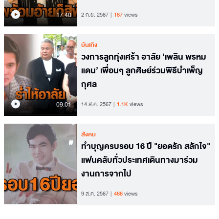
17.40
2 ก.ย. 2567
187
views
บันเทิง
วงการลูกทุ่งเศร้า อาลัย ‘เพลิน พรหม
แดน’ เพื่อนๆ ลูกศิษย์ร่วมพิธีบำเพ็ญ
กุศล
09.01
14 ส.ค. 2567
1.1K
views
สังคม
ทำบุญครบรอบ 16 ปี "ยอดรัก สลักใจ"
แฟนคลับทั่วประเทศเดินทางมาร่วม
งานการจากไป
9 ส.ค. 2567
486
views