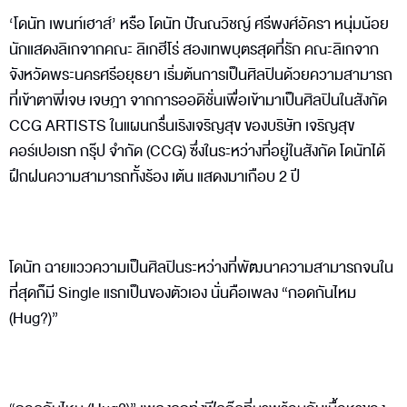
‘โดนัท เพนท์เฮาส์’ หรือ โดนัท ปัณณวิชญ์ ศรีพงศ์อัครา หนุ่มน้อย
นักแสดงลิเกจากคณะ ลิเกฮีโร่ สองเทพบุตรสุดที่รัก คณะลิเกจาก
จังหวัดพระนครศรีอยุธยา เริ่มต้นการเป็นศิลปินด้วยความสามารถ
ที่เข้าตาพี่เจษ เจษฎา จากการออดิชั่นเพื่อเข้ามาเป็นศิลปินในสังกัด
CCG ARTISTS ในแผนกรื่นเริงเจริญสุข ของบริษัท เจริญสุข
คอร์เปอเรท กรุ๊ป จำกัด (CCG) ซึ่งในระหว่างที่อยู่ในสังกัด โดนัทได้
ฝึกฝนความสามารถทั้งร้อง เต้น แสดงมาเกือบ 2 ปี
โดนัท ฉายแววความเป็นศิลปินระหว่างที่พัฒนาความสามารถจนใน
ที่สุดก็มี Single แรกเป็นของตัวเอง นั่นคือเพลง “กอดกันไหม
(Hug?)”