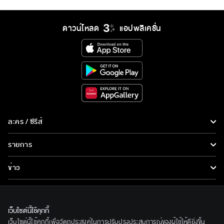
ดาวน์โหลด
แอปพลิเคชั่น
ละคร / ซีรีส์
ละคร/ซีรีส์
รายการ
ซีรีส์นานาชาติ
รายการทั้งหมด
ข่าว
การ์ตูน & เกม
ข่าวทั้งหมด
LIVE
รายการข่าว
ทีวีออนไลน์
เว็บไซต์นี้ใช้คุกกี้
เกี่ยวกับเรา
เว็บไซต์นี้ใช้คุกกี้เพื่อวัตถุประสงค์ในการปรับปรุงประสบการณ์ของผู้ใช้ให้ดียิ่งขึ้น
ข่าวประชาสัมพันธ์