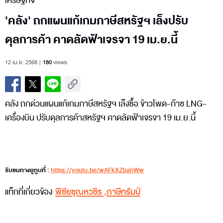
เศรษฐกิจ
'คลัง' ถกแผนแก้เกมภาษีสหรัฐฯ เล็งปรับ
ดุลการค้า คาดลัดฟ้าเจรจา 19 เม.ย.นี้
12 เม.ย. 2568
180
views
คลัง ถกด่วนแผนแก้เกมภาษีสหรัฐฯ เล็งซื้อ ข้าวโพด-ก๊าซ LNG-
เครื่องบิน ปรับดุลการค้าสหรัฐฯ คาดลัดฟ้าเจรจา 19 เม.ย.นี้
รับชมทางยูทูบที่ :
https://youtu.be/wAFkXZbahWw
แท็กที่เกี่ยวข้อง
พิชัยชุณหวชิร
,
ภาษีทรัมป์