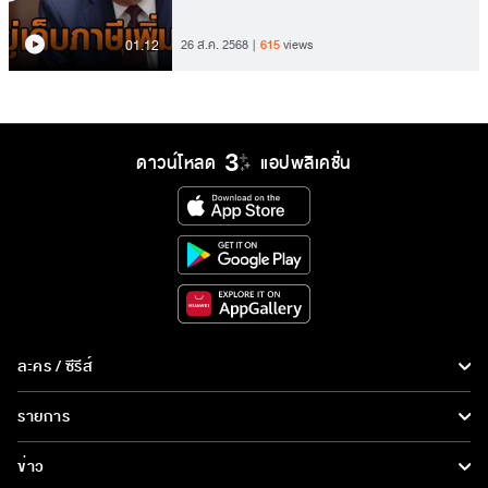
01.12
26 ส.ค. 2568
615
views
ดาวน์โหลด
แอปพลิเคชั่น
ละคร / ซีรีส์
ละคร/ซีรีส์
รายการ
ซีรีส์นานาชาติ
รายการทั้งหมด
ข่าว