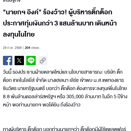
เศรษฐกิจ
"นายกฯ อิงค์" ร้องว้าว! ผู้บริหารติ๊กต็อก
ประกาศทุ่มเงินกว่า 3 แสนล้านบาท เดินหน้า
ลงทุนในไทย
28 ก.พ. 2568
204
views
วันนี้ รองประธานฝ่ายตลาดใหม่และนโยบายสาธารณะ บริษัท ติ๊ก
ต๊อก เทคโนโลยีส์ จำกัด นางเฮเลนา เลิร์ช เข้าพบ น.ส.แพทองธาร
ชินวัตร นายกรัฐมนตรี บอกว่า ติ๊กต๊อก ต้องการจะลงทุนเพิ่มในไทย
8.8 พันล้านดอลล่าร์สหรัฐฯ หรือ 305,000 ล้านบาท ในอีก 5 ปีข้าง
หน้า พอท่านนายกฯ พอได้ยิน ถึงร้องว้าว
ทางผู้บริหาร ติ๊กต๊อก บอกท่านนายกฯว่า ติ๊กต๊อกมีผู้ใช้แพลตฟอร์