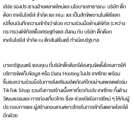
เลิร์ช รองประธานฝ่ายตลาดใหม่และนโยบายสาธารณะ บริษัท ติ๊ก
ต๊อก เทคโนโลยีส์ จำกัด และคณะ และเป็นสักขีพยานในพิธีแลก
เปลี่ยนบันทึกความเข้าใจว่าด้วย ความร่วมมือด้านดิจิทัล ระหว่าง
กระทรวงดิจิทัลเพื่อเศรษฐกิจและสังคม กับ บริษัท ติ๊กต๊อก
เทคโนโลยีส์ จำกัด ณ ตึกสันติไมตรี ทำเนียบรัฐบาล
นายกรัฐมนตรี ขอบคุณ ที่บริษัทติ๊กต๊อกได้ลงทุนจัดตั้งโครงการให้
บริการจัดเก็บข้อมูล หรือ Data Hosting ในประเทศไทย พร้อม
ชื่นชมความร่วมมือในการส่งเสริมผลิตภัณฑ์ไทยผ่านแพลตฟอร์ม
TikTok Shop รวมถึงการสร้างเนื้อหาเกี่ยวกับประเทศไทย ทั้งด้าน
วัฒนธรรมและการท่องเที่ยวไทย ซึ่งจะช่วยเปิดโอกาสใหม่ ๆ ให้กับผู้
ประกอบการและผู้สร้างคอนเทนต์ชาวไทยในการเข้าถึงตลาดโลกได้
อีกด้วย