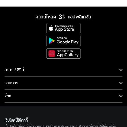
ดาวน์โหลด
แอปพลิเคชั่น
ละคร / ซีรีส์
ละคร/ซีรีส์
รายการ
ซีรีส์นานาชาติ
รายการทั้งหมด
ข่าว
การ์ตูน & เกม
ข่าวทั้งหมด
LIVE
รายการข่าว
ทีวีออนไลน์
เว็บไซต์นี้ใช้คุกกี้
เกี่ยวกับเรา
เว็บไซต์นี้ใช้คุกกี้เพื่อวัตถุประสงค์ในการปรับปรุงประสบการณ์ของผู้ใช้ให้ดียิ่งขึ้น