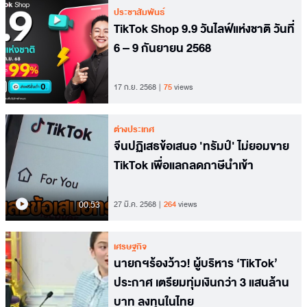
ประชาสัมพันธ์
TikTok Shop 9.9 วันไลฟ์แห่งชาติ วันที่
6 – 9 กันยายน 2568
17 ก.ย. 2568
75
views
ต่างประเทศ
จีนปฏิเสธข้อเสนอ 'ทรัมป์' ไม่ยอมขาย
TikTok เพื่อแลกลดภาษีนำเข้า
00.53
27 มี.ค. 2568
264
views
เศรษฐกิจ
นายกฯร้องว้าว! ผู้บริหาร ‘TikTok’
ประกาศ เตรียมทุ่มเงินกว่า 3 แสนล้าน
บาท ลงทุนในไทย