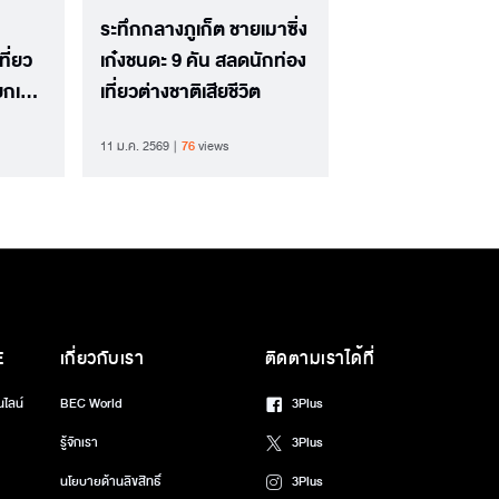
ระทึกกลางภูเก็ต ชายเมาซิ่ง
ี่ยว
เก๋งชนดะ 9 คัน สลดนักท่อง
ยกเลิก
เที่ยวต่างชาติเสียชีวิต
11 ม.ค. 2569
76
views
E
เกี่ยวกับเรา
ติดตามเราได้ที่
นไลน์
BEC World
3Plus
รู้จักเรา
3Plus
นโยบายด้านลิขสิทธิ์
3Plus