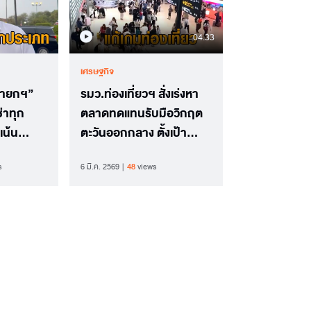
04.33
เศรษฐกิจ
“นายกฯ”
รมว.ท่องเที่ยวฯ สั่งเร่งหา
ซ่าทุก
ตลาดทดแทนรับมือวิกฤต
เน้น
ตะวันออกกลาง ตั้งเป้า
ริมาณ
นทท.ไม่ต่ำกว่า 30 ล้านคน
s
6 มี.ค. 2569
48
views