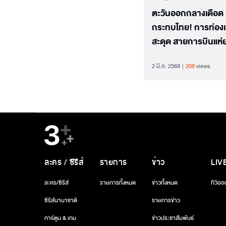
ตะวันออกกลางเดือด
กระทบไทย! การท่องเท
สะดุด สายการบินแห่
เข้าไทย
2 มี.ค. 2569
208
views
ละคร / ซีรีส์
รายการ
ข่าว
LIV
ละคร/ซีรีส์
รายการทั้งหมด
ข่าวทั้งหมด
ทีวีออ
ซีรีส์นานาชาติ
รายการข่าว
การ์ตูน & เกม
ข่าวประชาสัมพันธ์