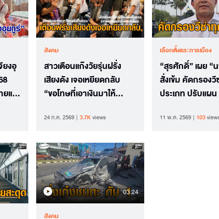
สังคม
เลือกตั้งและการเมือง
จียงอุ
สาวเตือนแก๊งวัยรุ่นฝรั่ง
“สุรศักดิ์” เผย 
ี68
เสียงดัง เจอเหยียดกลับ
สั่งเข้ม คัดกรองวี
ทยแห่
“ขอโทษที่เอาเงินมาให้
ประเภท ปรับแผน 
ม่
ประเทศคุณ” ชี้ไม่อยากให้
คุณภาพ ไม่เอาป
24 ก.ค. 2569
3.7K
views
11 พ.ค. 2569
103
view
คนไทยเพิกเฉย
03.24
สังคม