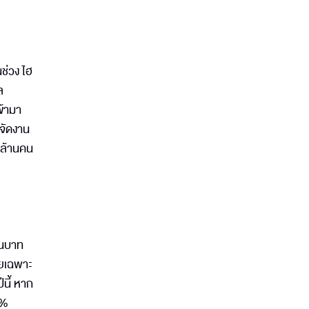
นช่วง ไฮ
ล
ข้ามา
รจัดงาน
5 ล้านคน
านบาท
ดยเฉพาะ
ีนี้ หาก
2%