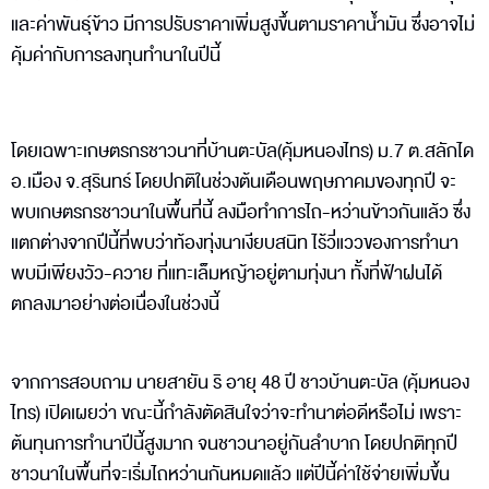
และค่าพันธุ์ข้าว มีการปรับราคาเพิ่มสูงขึ้นตามราคาน้ำมัน ซึ่งอาจไม่
คุ้มค่ากับการลงทุนทำนาในปีนี้
โดยเฉพาะเกษตรกรชาวนาที่บ้านตะบัล(คุ้มหนองไทร) ม.7 ต.สลักได
อ.เมือง จ.สุรินทร์ โดยปกติในช่วงต้นเดือนพฤษภาคมของทุกปี จะ
พบเกษตรกรชาวนาในพื้นที่นี้ ลงมือทำการไถ-หว่านข้าวกันแล้ว ซึ่ง
แตกต่างจากปีนี้ที่พบว่าท้องทุ่งนาเงียบสนิท ไร้วี่แววของการทำนา
พบมีเพียงวัว-ควาย ที่แทะเล็มหญ้าอยู่ตามทุ่งนา ทั้งที่ฟ้าฝนได้
ตกลงมาอย่างต่อเนื่องในช่วงนี้
จากการสอบถาม นายสายัน ริ อายุ 48 ปี ชาวบ้านตะบัล (คุ้มหนอง
ไทร) เปิดเผยว่า ขณะนี้กำลังตัดสินใจว่าจะทำนาต่อดีหรือไม่ เพราะ
ต้นทุนการทำนาปีนี้สูงมาก จนชาวนาอยู่กันลำบาก โดยปกติทุกปี
ชาวนาในพื้นที่จะเริ่มไถหว่านกันหมดแล้ว แต่ปีนี้ค่าใช้จ่ายเพิ่มขึ้น