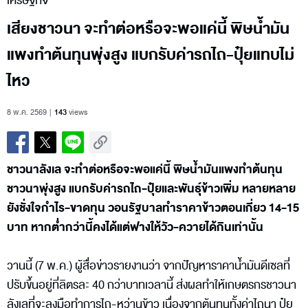
เศรษฐกิจ
เสียงชาวนา จะทำต่อหรือจะพอแค่นี้ พิษน้ำมัน
แพงทำต้นทุนพุ่งสูง แบกรับค่ารถไถ-ปุ๋ยแทบไม่
ไหว
8 พ.ค. 2569
143
views
ชาวนาลังเล จะทำต่อหรือจะพอแค่นี้ พิษน้ำมันแพงทำต้นทุน
ชาวนาพุ่งสูง แบกรับค่ารถไถ-ปุ๋ยและพันธุ์ข้าวเพิ่ม หลายหลาย
ยังชั่งใจกำไร-ขาดทุน วอนรัฐบาลทำราคาข้าวตอนเกี่ยว 14-15
บาท หากต่ำกว่านี้คงได้แต่ฟางให้วัว-ควายได้กินเท่านั้น
วานนี้ (7 พ.ค.) ผู้สื่อข่าวรายงานว่า จากปัญหาราคาน้ำมันดีเซลที่
ปรับขึ้นอยู่ที่ลิตรละ 40 กว่าบาทเวลานี้ ส่งผลทำให้เกษตรกรชาวนา
ลังเลที่จะลงมือทำการไถ-หว่านข้าว เนื่องจากต้นทุนทั้งค่าไถนา ปุ๋ย