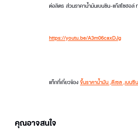
ต่อลิตร ส่วนราคาน้ำมันเบนซิน-แก๊สโซฮอล์ ท
https://youtu.be/A3m06caxDJg
แท็กที่เกี่ยวข้อง
ขึ้นราคาน้ำมัน
,
ดีเซล
,
เบนซิ
คุณอาจสนใจ