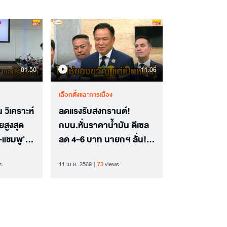
01.50
11.06
เลือกตั้งและการเมือง
วิเคราะห์
ลดแรงรับสงกรานต์!
ยสูงสุด
กบน.หั่นราคาน้ำมัน ดีเซล
่-แชมพู'
ลด 4-6 บาท นายกฯ ลั่น!
ไม่ใช่ของขวัญ แต่เป็นหน้าที่
s
11 เม.ย. 2569
73
views