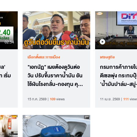
02.54
เลือกตั้งและการเมือง
เศรษฐกิจ
ซล'
"เอกนัฏ" เผยต้องดูวันต่อ
กรมการค้าภายใน 
 เริ่ม
วัน ปรับขึ้นราคาน้ำมัน ยัน
ดีเซลพุ่ง กระทบปุ๋
ใช้เงินโรงกลั่น-กองทุน คุม
'น้ำมันปาล์ม-สบู
ราคาไม่ให้ขึ้นแรงตามตลาด
ขอปรับราคาแล้ว
15 ก.ค. 2569
109
views
11 เม.ย. 2569
111
view
โลก