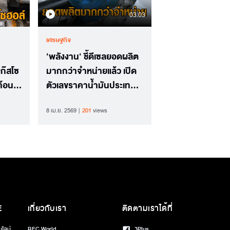
03.03
เศรษฐกิจ
'พลังงาน' ชี้ดีเซลยอดผลิต
ก๊สโซ
มากกว่าจำหน่ายแล้ว เปิด
ท้อน
ตัวเลขราคาน้ำมันประเทศ
ริง
ในอาเซียน
8 เม.ย. 2569
201
views
E
เกี่ยวกับเรา
ติดตามเราได้ที่
นไลน์
BEC World
3Plus