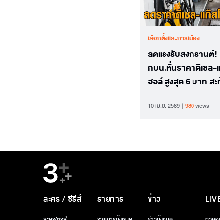
เลือกตั้งและการเมือง
ลดแรงรับสงกรานต์!
กบน.หั่นราคาดีเซล-แ
ฮอล์ สูงสุด 6 บาท สะ
ราคาน้ำมันโลกตามจ
10 เม.ย. 2569
980
views
ละคร / ซีรีส์
รายการ
ข่าว
LIV
ละคร/ซีรีส์
รายการทั้งหมด
ข่าวทั้งหมด
ทีวีออ