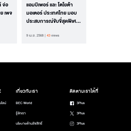
 จ่อ
แอมบิเพอร์ และ โตโยต้า
ย เพจ
มอเตอร์ ประเทศไทย มอบ
ประสบการณ์ขับขี่สุดพิเศษ
หอมสดชื่น มั่นใจ ในงาน
9 เม.ย. 2568
43
views
มอเตอร์โชว์ 2568
E
เกี่ยวกับเรา
ติดตามเราได้ที่
นไลน์
BEC World
3Plus
รู้จักเรา
3Plus
นโยบายด้านลิขสิทธิ์
3Plus