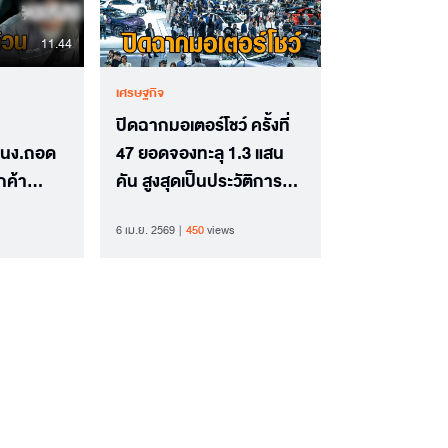
11.44
เศรษฐกิจ
ปิดฉากมอเตอร์โชว์ ครั้งที่
พนง.ถอด
47 ยอดจองทะลุ 1.3 แสน
กค้า
คัน สูงสุดเป็นประวัติการณ์
าพ
BYD ทะยานอันดับ 1
6 เม.ย. 2569
450
views
ยกเซ็ต