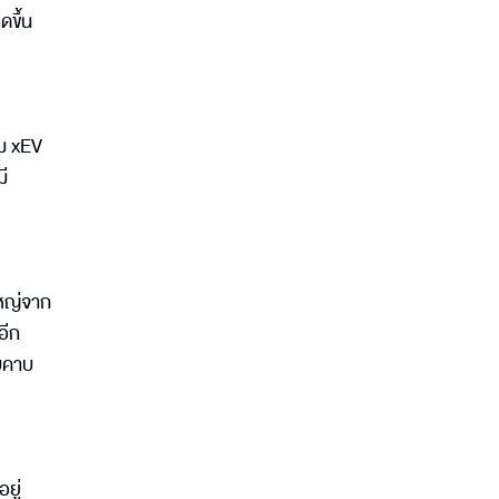
ดขึ้น
่ม xEV
ี
ใหญ่จาก
อีก
าบคาบ
ยู่