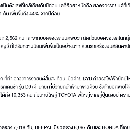
่งเป็นตัวเลขที่ใกล้เคียงกับปีก่อน แต่ที่ฮือฮาหนักคือ ยอดจองรถยนต์ที่เกิ
 คัน เพิ่มขึ้นถึง 44% จากปีก่อน
ยนต์ 2,562 คัน และจากยอดจองรถยนต์พบว่า สัดส่วนยอดจองรถในกลุ
 ที่ได้รับความนิยมเพิ่มขึ้นเป็นอย่างมาก ส่วนรถเครื่องยนต์สันดาปม
ที่ทำเอาวงการรถยนต์สั่นสะเทือน เมื่อค่าย BYD ค่ายรถไฟฟ้ายักษ์
รถเดนซ่า รุ่น D9 (ดี-นาย) ที่บีวายดีนำเข้ามาขายด้วย ซึ่งทำยอดขายได้
ปได้ถึง 10,353 คัน ล้มยักษ์ใหญ่ TOYOTA พี่ใหญ่จากญี่ปุ่นลงอย่างร
ียอดจอง 7,018 คัน, DEEPAL มียอดจอง 6,067 คัน และ HONDA ที่เคยอ