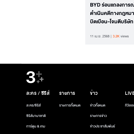
BYD ร่อนแถลงการณ์
ดำเนินคดีทางกฎหมา
บิดเบือน-โจมตีบริษัท
11 เม.ย. 2568
3.2K
views
ละคร / ซีรีส์
รายการ
ข่าว
LIV
ละคร/ซีรีส์
รายการทั้งหมด
ข่าวทั้งหมด
ทีวีออ
ซีรีส์นานาชาติ
รายการข่าว
การ์ตูน & เกม
ข่าวประชาสัมพันธ์