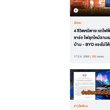
สังคม
4 ชีวิตหนีตาย รถไฟ
ชาร์จ ไฟลุกไหม้ลามเ
บ้าน - BYD แจงไม่ได้
สาเหตุมาจากรถ
17 มิ.ย. 2569
292
views
ข่าวโซเชียล