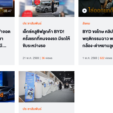
06.47
ประชาสัมพันธ์
สังคม
ฟ้าจอด
เอ็กซ์คลูซีฟลูกค้า BYD!
BYD ขอโทษ คลิป
ผา
ครั้งแรกที่คนจองรถ มีรถให้
พฤติกรรมฉาว 
มี
ขับระหว่างรอ
กล้อง-ด่าหยาบลู
ประกาศ ‘พ้นสภ
21 พ.ค. 2569
36
views
1 พ.ค. 2569
622
views
พนักงาน’ ไล่ออก
ประชาสัมพันธ์