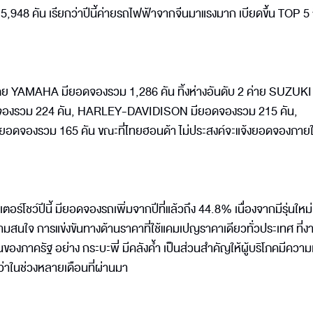
5,948 คัน เรียกว่าปีนี้ค่ายรถไฟฟ้าจากจีนมาแรงมาก เบียดขึ้น TOP 5 
งโดย YAMAHA มียอดจองรวม 1,286 คัน ทิ้งห่างอันดับ 2 ค่าย SUZUKI
จองรวม 224 คัน, HARLEY-DAVIDISON มียอดจองรวม 215 คัน,
จองรวม 165 คัน ขณะที่ไทยฮอนด้า ไม่ประสงค์จะแจ้งยอดจองภาย
โชว์ปีนี้ มียอดจองรถเพิ่มจากปีที่แล้วถึง 44.8% เนื่องจากมีรุ่นใหม่
ความสนใจ การแข่งขันทางด้านราคาที่ใช้แคมเปญราคาเดียวทั่วประเทศ ที่งาน
ภาครัฐ อย่าง กระบะพี่ มีคลังค้ำ เป็นส่วนสำคัญให้ผู้บริโภคมีความเช
ว่าในช่วงหลายเดือนที่ผ่านมา