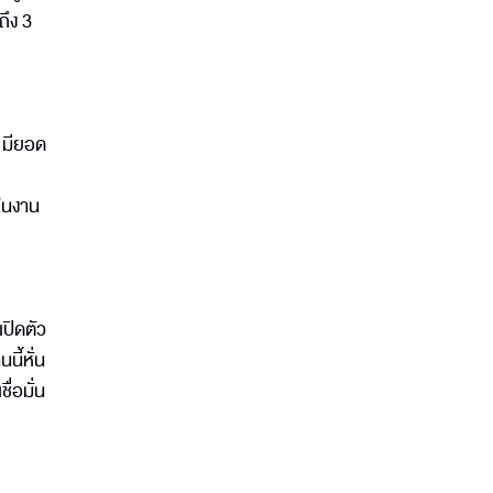
ถึง 3
 มียอด
ในงาน
เปิดตัว
นี้หั่น
ื่อมั่น