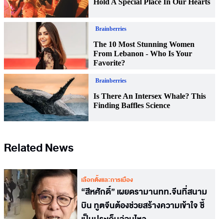
Related News
เลือกตั้งและการเมือง
“สีหศักดิ์” เผยดรามานทท.จีนที่สนาม
บิน ทูตจีนต้องช่วยสร้างความเข้าใจ ชี้