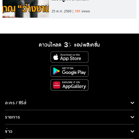
25 พ.ค. 2569
191
views
ดาวน์โหลด
แอปพลิเคชั่น
ละคร / ซีรีส์
ละคร/ซีรีส์
รายการ
ซีรีส์นานาชาติ
รายการทั้งหมด
ข่าว
การ์ตูน & เกม