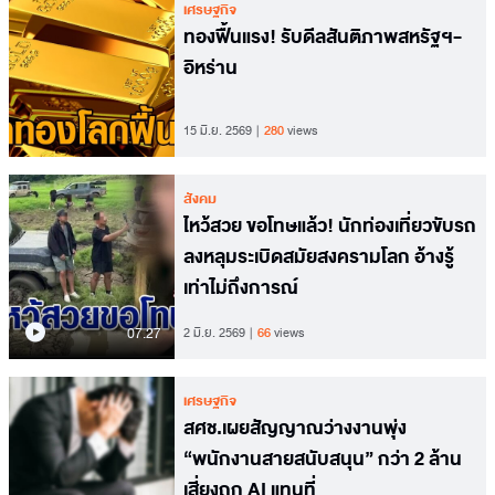
เศรษฐกิจ
ทองฟื้นแรง! รับดีลสันติภาพสหรัฐฯ-
อิหร่าน
15 มิ.ย. 2569
280
views
สังคม
ไหว้สวย ขอโทษแล้ว! นักท่องเที่ยวขับรถ
ลงหลุมระเบิดสมัยสงครามโลก อ้างรู้
เท่าไม่ถึงการณ์
07.27
2 มิ.ย. 2569
66
views
เศรษฐกิจ
สศช.เผยสัญญาณว่างงานพุ่ง
“พนักงานสายสนับสนุน” กว่า 2 ล้าน
เสี่ยงถูก AI แทนที่