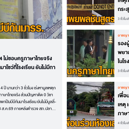
เหตุ
กระสุ
จุดส
3 ชั่วโมงท
อาชญา
รองผ
พยาน
14 ไม่ชอบครูภาษาไทยจริง
ในโรง
าโชว์ที่โรงเรียน ยันไม่มีกา
ประส
3 ชั่วโมงท
เข้าใ
อาชญา
ปี นานกว่า 3 ชั่วโมง เร่งหามูลเหตุก
เพื่อ
ูภาษาไทยจริง ส่วนปัญหาติด 0 วิชา
ปืนบีบีกันมาโรงเรียน ยันไม่มีบูลลี่-
เหตุ 
ที่ 8 ส.ค.69 ภายหลังตำรวจ สภ.ปลาย
ภาษา
ยนเทพศิรินทร์นนทบุรีที่เป็นเพื่อนของ
งานค
4 ชั่วโมงท