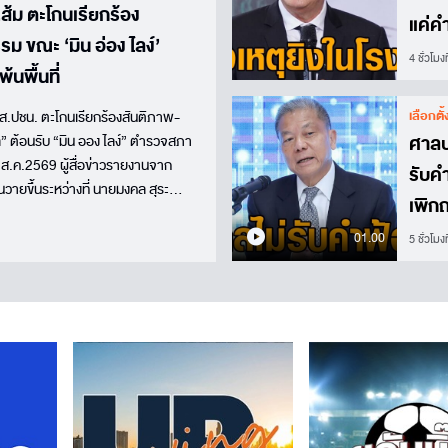
.ส้ม ตะโกนเรียกร้อง
แค่คำ
ม ขณะ ‘มิน อ่อง ไลง์’
บาดแ
4 ชั่วโมงท
้นพื้นที่
เลือกตั
สส.ปชน. ตะโกนเรียกร้องสันติภาพ-
ศาลป
” ต้อนรับ “มิน ออง ไลง์” ตำรวจสภา
ี่ 7 ส.ค.2569 ผู้สื่อข่าวรายงานจาก
รับค
นวายขึ้นระหว่างที่ นายมงคล สุระ
เพิก
ำหนดการให้การรับรอง นายมิน ออง
หาฯ 
01.00
5 ชั่วโมงท
กสทช