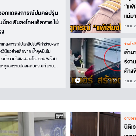
“แพ้เ
 ออกแถลงการณ์ปมคลิปรุ่น
แม่ม
ุ่นน้อง ยันลงโทษเด็ดขาด ไม่
เคลี
7 ส.ค. 
รง
ข่าวโซเ
อกแถลงการณ์ปมคลิปรุ่นพี่ทำร้าย-พก
ตำนา
างวินัยอย่างเด็ดขาด ย้ำจุดยืนไม่
บบทั้งภายในและนอกโรงเรียน พร้อม
ร์งา
งและดูแลความปลอดภัยกรณีที่ นาย
ค้าง
 รองประธานมูลนิธิรณรงค์ทวงคืนความ
แยก
04.02
7 ส.ค. 
อาชญา
นิติ