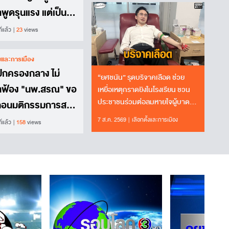
พูดรุนแรง แต่เป็น
ผลที่มองไม่เห็น
ี่แล้ว
23
views
้งและการเมือง
กครองกลาง ไม่
“ยศชนัน” รุดบริจาคเลือด ช่วย
ำฟ้อง "นพ.สรณ" ขอ
เหยื่อเหตุกราดยิงในโรงเรียน ชวน
ประชาชนร่วมต่อลมหายใจผู้บาด
ถอนมติกรรมการสรร
เจ็บ
ปมคุณสมบัติประธาน
7 ส.ค. 2569
เลือกตั้งและการเมือง
ี่แล้ว
158
views
.