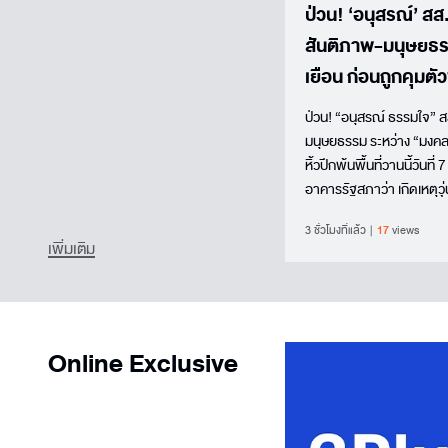
ป่วน! ‘อนุสรณ์’ สส
สันติภาพ-มนุษยธรร
เยือน ก่อนถูกคุมตัวพ
ป่วน! “อนุสรณ์ ธรรมใจ” 
มนุษยธรรม ระหว่าง “มงคล
หิ้วปีกพ้นพื้นที่วานนี้วันท
อาคารรัฐสภาว่า เกิดเหตุวุ่
สัจจะ ประธานวุฒิสภา มีก
3 ชั่วโมงที่แล้ว
17
views
ไลง์ ผู้นำทางการเม...
เพิ่มเติม
Online Exclusive