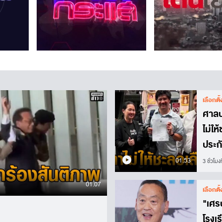
เลือกตั
ศาลป
ไม่ให
ประก
คำพิ
01.53
3 ชั่วโมงท
01.07
เลือกตั
"เศรษ
โรงเร