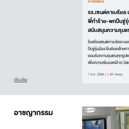
ข่าวโซเชียล
รร.เซนต์คาเบรียล
พี่ทำร้าย-พกปืนขู่ร
สนับสนุนความรุนแ
โรงเรียนเซนต์คาเบรียล อ
ปืนขู่รุ่นน้อง ยืนยันลงโทษท
ยอมรับความรุนแรงทุกรูปแ
เพิ่มความเข้มงวดเฝ้าระวั
รภัสสิทธิ์ ภัทรสิริชัยสิน
7 ส.ค. 2569
1.9K
views
ยุติธรรมในสังคม โพ...
เพิ่มเติม
อาชญากรรม