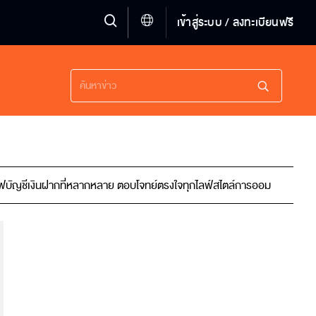
เข้าสู่ระบบ / ลงทะเบียนฟรี
กหลาย ตอบโจทย์ตรงใจทุกไลฟ์สไตล์การออม
"หนุ่ม กรรชัย" แจงเหตุไม่ทำข่าว