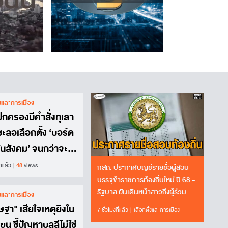
้งและการเมือง
กครองมีคำสั่งทุเลา
้ชะลอเลือกตั้ง ‘บอร์ด
ันสังคม’ จนกว่าจะมี
พากษาหรือคำสั่งอื่น
ี่แล้ว
48
views
กสถ. ประกาศบัญชีรายชื่อผู้สอบ
บรรจุข้าราชการท้องถิ่นใหม่ ปี 68 -
รัฐบาล ยันเดินหน้าสาวถึงผู้ร่วม
้งและการเมือง
ขบวนการ
ฐา" เสียใจเหตุยิงใน
7 ชั่วโมงที่แล้ว
เลือกตั้งและการเมือง
ียน ชี้ปัญหาบูลลีไม่ใช่