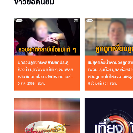
ข่าวยอดนิยม
บุกรวบลูกชายติดยาผลักประตู
แม่สุดกลั้นน้ำตานอง ลูกชา
ห้องน้ำ บุกข่มขืนแม่แท้ ๆ จนเพลีย
เพื่อน-รุ่นน้อง บูลลี ต่อย
หลับ แม่ฉวยโอกาสหนีขอความช่วย
หวั่นลูกทนไม่ไหวจะก่อเหต
เหลือ
5 ส.ค. 2569
สังคม
8 ชั่วโมงที่แล้ว
สังคม