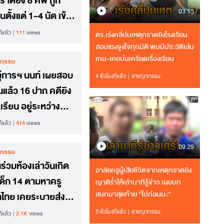
กราดยิง 8 ศพ ถูก
03.15
นตั้งแต่ 1-4 นัด เข้า
ำคัญของร่างกาย
ี่แล้ว
111
views
ตร.เร่งคลี่ปมเหตุกราดยิงโรงเรียน
สอบแรงจูงใจทุกมิติ พบมีประวัติเล่น
เกม-เคยบ่นเครียดเรื่องเรียน
กรรม
ู้การฯ นนท์ เผยสอบ
4 ชั่วโมงที่แล้ว
อาชญากรรม
แล้ว 16 ปาก คดียิง
เรียน อยู่ระหว่าง
าน "ครูภาษาไทย"
ี่แล้ว
414
views
ห้ปากคำ
09.29
กรรม
นร่วมห้องเล่าวันเกิด
อาลัยครูผู้เสียชีวิตจากเหตุกราดยิง
เด็ก 14 ตามหาครู
ญาติร่ำไห้เล่านาทีรู้ข่าว เผยบท
สนทนาสุดท้าย “ไปก่อนนะ”
ไทย เคยระบายส่ง
รบแต่เกรดไม่ถูกแก้
5 ชั่วโมงที่แล้ว
อาชญากรรม
ี่แล้ว
2.1K
views