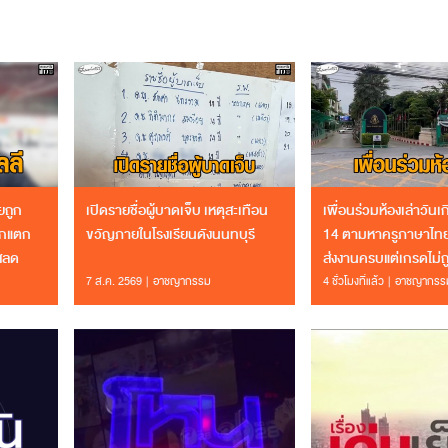
ยถูก
เปิดรายชื่อผู้บาดเจ็บ เหตุสะเทือน
เพื่อนร่วมห้องเล่าวันเก
ปากแตก
ขวัญภายในโรงเรียนดังนนทบุรี
14 ตามหาครูภาษาไท
ุสลด
ส่งงานครบแต่เกรดไม่ถ
7 ส.ค. 2569
อาชญากรรม
4 ชั่วโมงที่แล้ว
อาชญากรร