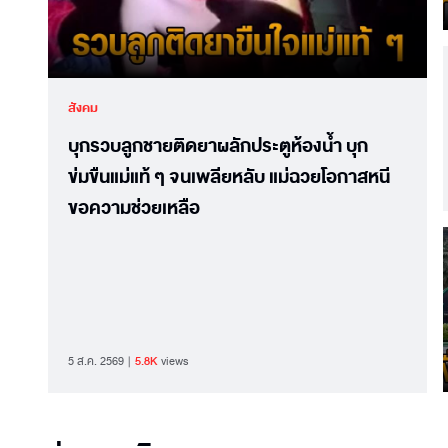
สังคม
บุกรวบลูกชายติดยาผลักประตูห้องน้ำ บุก
ข่มขืนแม่แท้ ๆ จนเพลียหลับ แม่ฉวยโอกาสหนี
ขอความช่วยเหลือ
5 ส.ค. 2569
5.8K
views