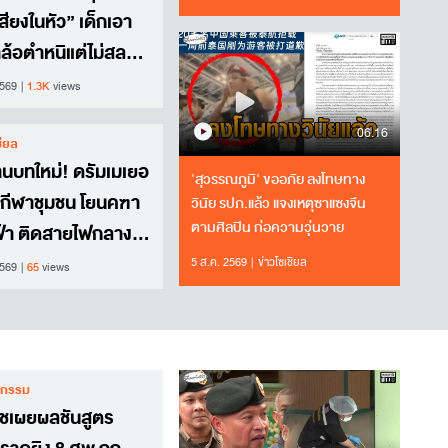
สียงในหัว” เด็กเอา
าล้อตำหนิแต่ไม่สลด
ยร์ใจขอโทษกันแล้ว
2569
1.3K
views
06.16
ชียล
นบทใหม่! ดรัมเมเยอ
'สุวรรณภูมิ' ขออภัย ลงโทษทาง
นกีฬาชุมชน โยนคฑา
วินัย รปภ.แล้ว แจงเหตุซาแซงจีน
ตามศิลปิน ก่อความวุ่นวาย
ฟ้า ติดสายไฟกลางสี่
5 ส.ค. 2569
ข่าวโซเชียล
2569
65
views
กรรม
เวชเผยผลชันสูตร