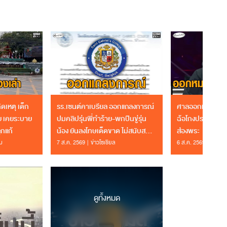
ิดเหตุ เด็ก
รร.เซนต์คาเบรียล ออกแถลงการณ์
ศาลออกหมายจับ 
ย เคยระบาย
ปมคลิปรุ่นพี่ทำร้าย-พกปืนขู่รุ่น
ฉ้อโกงประชาชน 
ูกแก้
น้อง ยันลงโทษเด็ดขาด ไม่สนับสนุน
ส่องพระ
ความรุนแรง
ม
7 ส.ค. 2569
ข่าวโซเชียล
6 ส.ค. 2569
อาชญ
ดูทั้งหมด