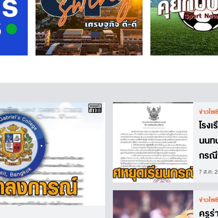
ข่าวโซเ
โรงเร
นนทบ
กรณี
ส.ค.
7 ส.ค. 
ข่าวโซเ
ครูร