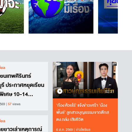
ชียล
ียนเทพศิรินทร์
ุรี ประกาศหยุดเรียน
02.31
พิเศษ 10-14
69
2569
57
views
'ก้อง ห้วยไร่' แจ้งข่าวเศร้า 'น้อง
พั้นช์' ลูกสาวบุญธรรมจากตึกส
ตง.ถล่ม เสียชีวิต
ชียล
่ายยาวเล่าเหตุการณ์
6 ส.ค. 2569
ข่าวโซเชียล