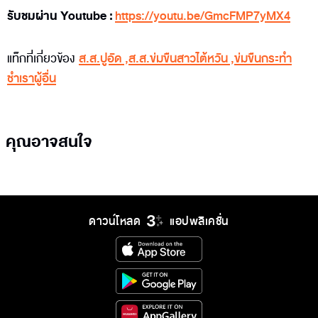
รับชมผ่าน Youtube :
https://youtu.be/GmcFMP7yMX4
แท็กที่เกี่ยวข้อง
ส.ส.ปูอัด
,
ส.ส.ข่มขืนสาวไต้หวัน
,
ข่มขืนกระทำ
ชำเราผู้อื่น
คุณอาจสนใจ
ดาวน์โหลด
แอปพลิเคชั่น