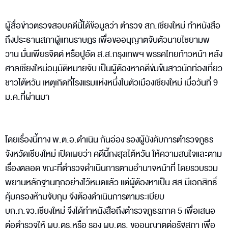
ผู้สื่อข่าวตรวจสอบคดีนี้ได้ข้อมูลว่า ตำรวจ สภ.เชียงใหม่ ทำหนังสือ
ถึงประธานสภาผู้แทนราษฎร เพื่อขออนุญาตจับตัวนายไชยามพ
วาน มั่นเพียรจิตต์ หรือปูอัด ส.ส.กรุงเทพฯ พรรคไทยก้าวหน้า หลัง
ศาลเชียงใหม่อนุมัติหมายจับ เป็นผู้ต้องหาคดีข่มขืนสาวนักท่องเที่ยว
ชาวไต้หวัน เหตุเกิดที่โรงแรมแห่งหนึ่งในตัวเมืองเชียงใหม่ เมื่อวันที่ 9
ม.ค.ที่ผ่านมา
โดยเรื่องนี้ทาง พ.ต.อ.ดำเนิน กันอ่อง รองผู้บังคับการตำรวจภูธร
จังหวัดเชียงใหม่ เปิดเผยว่า คดีนี้กงสุลไต้หวัน ให้ความสนใจและตาม
เรื่องตลอด ขณะที่ตำรวจดำเนินการตามอำนาจหน้าที่ โดยรวบรวม
พยานหลักฐานทุกอย่างไว้หมดแล้ว แต่ผู้ต้องหาเป็น สส.มีเอกสิทธิ์
คุ้มครองห้ามจับกุม จึงต้องดำเนินการตามระเบียบ
บก.ภ.จว.เชียงใหม่ จึงได้ทำหนังสือถึงตำรวจภูธรภาค 5 เพื่อเสนอ
ต่อตำรวจให้ ผบ.ตร.หรือ รอง ผบ.ตร. ขออนุญาตต่อรัฐสภา เพื่อ