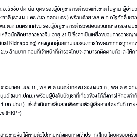
.ต.อ.ธัชชัย ปิตะนีละบุตร รองผู้บัญชาการตำรวจแห่งชาติ ในฐานะผู้อำ
่งชาติ (รอง ผบ.ตร./ผอ.ศตคม.ตร.) พร้อมด้วย พล.ต.ท.ณัฐศักดิ์ เชา
ล.ต.ต.มนตรี เทศขัน รองผู้บัญชาการตำรวจสอบสวนกลาง (รอง ผบช
ช่วยเหลือนักศึกษาสาวชาวจีน อายุ 21 ปี ซึ่งตกเป็นเหยื่อขบวนการอาชญ
irtual Kidnapping) หลังถูกกลุ่มสแกมเมอร์บงการให้จัดฉากการถูกลัก
12.5 ล้านบาท ก่อนที่เจ้าหน้าที่ตำรวจไทยจะสามารถติดตามตัวและให้ก
ชาวนาศัย ผบช.ก., พล.ต.ต.มนตรี เทศขัน รอง ผบช.ก., พล.ต.ต.วิทย
ย์ (ผบก.ปคม.) พร้อมผู้บังคับบัญชาที่เกี่ยวข้อง ได้สั่งการให้กองกำ
1 บก.ปคม.) เร่งดำเนินการสืบสวนติดตามตัวผู้เสียหายโดยทันที ภายห
ce (HKPF)
ษาสาวชาวจีน ได้หายตัวไปภายหลังเดินทางเข้าประเทศไทย โดยครอบครัวเช