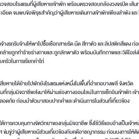
่ตรวจสอบโรงแรมที่ผู้เสียหายเข้าพัก พร้อมตรวจสอบกล้องวงจรปิด เส้
ะเอียด จนพบข้อพิรุธสำคัญว่าผู้เสียหายเดินทางเข้าพักเพียงลำพัง แล
าจ้างรถรับจ้างให้พาไปซื้อเชือกสายรัด มีด สีทาตัว และลิปสติกสีแดง ก่
ล้ายถูกทำร้ายร่างกายและถูกลักพาตัว พร้อมบันทึกภาพและวิดีโอส่งให
อบครัวในการเรียกค่าไถ่
ียหายได้ย้ายไปพักยังโรงแรมแห่งหนึ่งในพื้นที่อำเภอบางพลี จังหวัด
่กลุ่มมิจฉาชีพส่งมาให้ผ่านช่องทางออนไลน์ในการเช็กอินเข้าพัก เจ้าห
ปลอดภัย ก่อนนำตัวมาสอบปากคำและดำเนินการในส่วนที่เกี่ยวข้อง
รควบคุมทางจิตวิทยาของกลุ่มมิจฉาชีพ ซึ่งใช้วิธีแอบอ้างเป็นเจ้าหน้า
ศ ข่มขู่ว่าผู้เสียหายมีส่วนเกี่ยวข้องกับคดีอาชญากรรม ก่อนบงการให้ต