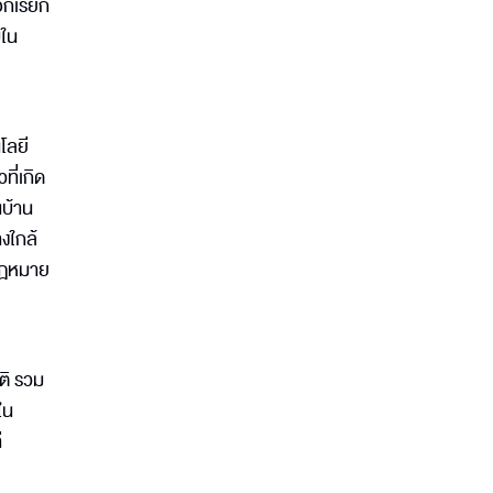
อกเรียก
บใน
โลยี
ี่เกิด
นบ้าน
งใกล้
้กฎหมาย
ติ รวม
ใน
ี