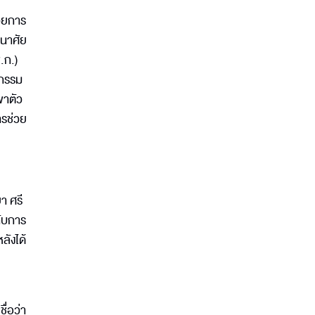
นวยการ
วนาศัย
.ก.)
ากรรม
พาตัว
ารช่วย
า ศรี
กับการ
ลังได้
ื่อว่า