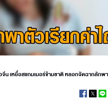
ีน เหยื่อสแกมเมอร์ข้ามชาติ หลอกจัดฉากลักพา