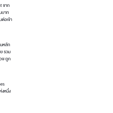
at จาก
านบาท
ต่อเจ้า
็นหลัก
าย รวม
วจะถูก
nes
่งหนึ่ง