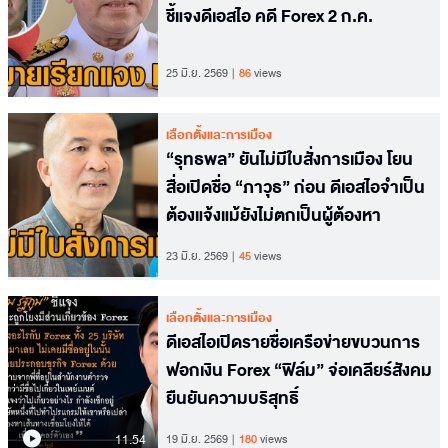
ชี้แจงดีเอสไอ คดี Forex 2 ก.ค.
25 มิ.ย. 2569
86
views
เลือกตั้งและการเมือง
“รุทธพล” ยันไม่มีใบสั่งการเมือง โยน
สื่อเปิดชื่อ “ภาวุธ” ก่อน ดีเอสไอจำเป็น
ต้องแจ้งแม้ยังไม่ตกเป็นผู้ต้องหา
23 มิ.ย. 2569
45
views
เลือกตั้งและการเมือง
ดีเอสไอเปิดรายชื่อเครือข่ายขบวนการ
ฟอกเงิน Forex “ฟิล์ม” จ่อเคลียร์สังคม
ยืนยันความบริสุทธิ์
11.54
19 มิ.ย. 2569
180
views