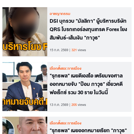
อาชญากรรม
DSI บุกรวบ "มัลลิกา" ผู้บริหารบริษัท
QRS โบรกเกอร์ลงทุนเทรด Forex โยง
สัมพันธ์-เส้นเงิน "ภาวุธ"
15 ก.ค. 2569
321
views
เลือกตั้งและการเมือง
"รุทธพล" เผยดีเอสไอ เตรียมขอศาล
ออกหมายจับ "ป้อม ภาวุธ" เอี่ยวคดี
ฟอเร็กซ์ รวม 30 ราย ในวันนี้
13 ก.ค. 2569
205
views
เลือกตั้งและการเมือง
"รุทธพล" เผยออกหมายเรียก "ภาวุธ"