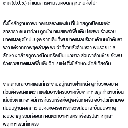
ชาติ (ป.ป.ช.) ดำเนินการตามขั้นตอนกฎหมายต่อไป”
ทั้งนี้หลักฐานภาพบาดแผลของแตงโม ที่ไม่เคยถูกเปิดเผยต่อ
สาธารณชนมาก่อน ถูกนำมาเผยแพร่เพิ่มเติม โดยพบร่องรอย
บาดแผลชุดใหม่ 3 จุด จากเดิมที่พบบาดแผลบริเวณด้านหน้าต้นขา
ขวา แต่จากภาพชุดล่าสุด พบว่าที่ขาหลังด้านขวา พบรอยแผล
ลักษณะคล้ายถูกของมีคมกรีดเป็นแนวยาว ส่วนขาด้านซ้าย ยังพบ
ร่องรอยบาดแผลเพิ่มเติมอีก 2 แห่ง ซึ่งมีลักษณะใกล้เคียงกัน
จากลักษณะบาดแผลที่กระจายอยู่หลายตำแหน่ง ผู้เกี่ยวข้องบาง
ส่วนตั้งข้อสังเกตว่า แตงโมอาจได้รับบาดเจ็บจากการถูกทำร้ายก่อน
เสียชีวิต และอาจมีการดิ้นรนหรือต่อสู้ขัดขืนเกิดขึ้น อย่างไรก็ตามข้อ
สันนิษฐานดังกล่าว ยังคงต้องรอการตรวจสอบและยืนยันจากผู้
เชี่ยวชาญ รวมถึงผลทางนิติวิทยาศาสตร์ เพื่อสรุปสาเหตุและ
พฤติการณ์ที่แท้จริง