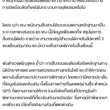
อาชญากรรม คุณแม่ของแตงโม และทนายความ ให้ตรวจสอบว่ามี
การบิดเบือนข้อเท็จจริงในกระบวนการยุติธรรมหรือไม่
โดยระบุว่า คณะพนักงานสืบสวนได้รวบรวมพยานหลักฐานมาเป็น
ระยะเวลาพอสมควร และขณะนี้มีข้อมูลเพียงพอที่จะสรุปผลการ
สืบสวนได้แล้ว คาดว่าจะสามารถสรุปสำนวนได้ภายในสัปดาห์ที่ 3
ของเดือนมิถุนายน และมีความเห็นทางคดีภายในสิ้นเดือนนี้
พันตำรวจตรีณฐพล ย้ำว่า การสืบสวนของดีเอสไอยึดหลักฐานทาง
นิติวิทยาศาสตร์ ผลการตรวจสอบทางเทคโนโลยี และคำให้การของ
พยานในชั้นศาลมาประกอบการพิจารณา โดยพบว่ามีหลายประเด็น
ที่ข้อมูลไม่สอดคล้องกัน ทั้งเรื่องภาพถ่ายที่เผยแพร่ผ่านสื่อ ตำแหน่ง
GPS ที่พยานบางรายให้การ รวมถึงข้อเท็จจริงที่ปรากฏในคำ
พิพากษาหลายคดีที่เกี่ยวข้องกับนายอัจฉริยะ ซึ่งศาลมีคำพิพากษา
ยกฟ้อง และมีข้อเท็จจริงบางส่วนที่แตกต่างกัน