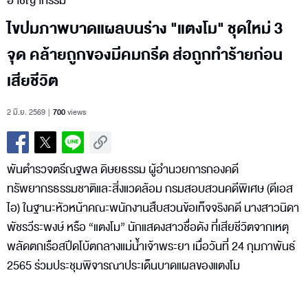
อาชญากรรม
ไขปมภาพบาดแผลบนร่าง "แตงโม" ชุดใหม่ 3
จุด คล้ายถูกของมีคมกรีด ส่อถูกทำร้ายก่อน
เสียชีวิต
2 มิ.ย. 2569
700
views
พันตำรวจตรีณฐพล ดิษยธรรม ผู้อำนวยการกองคดี
ทรัพยากรธรรมชาติและสิ่งแวดล้อม กรมสอบสวนคดีพิเศษ (ดีเอส
ไอ) ในฐานะหัวหน้าคณะพนักงานสืบสวนข้อเท็จจริงคดี นางสาวนิดา
พัชรวีระพงษ์ หรือ “แตงโม” นักแสดงสาวชื่อดัง ที่เสียชีวิตจากเหตุ
พลัดตกเรือสปีดโบ้ตกลางแม่น้ำเจ้าพระยา เมื่อวันที่ 24 กุมภาพันธ์
2565 ร่วมประชุมพิจารณาประเด็นบาดแผลของแตงโม