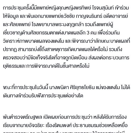
การประชุมครั้งนี้มีแพทย์หญิงคุณหญิงพรทิพย์ โรจนสุนันท์ เข้าร่วม
ให้ข้อมูล และพันเอกนายแพทย์ธวัชชัย กาญจนรินทร์ อดีตอาจารย์
และศัลยแพทย์ โรงพยาบาลพระมงกุฎเกล้า รวมถึงแพทย์ผู้
เชี่ยวชาญด้านศัลยกรรมตกแต่งบาดแผลอีก 3 คน เพื่อร่วมกัน
วิเคราะห์ภาพบาดแผลของแตงโม และพิจารณาว่าลักษณะบาดแผลที่
ปรากฏ สามารถบ่งชี้ถึงสาเหตุการเกิดบาดแผลได้หรือไม่ รวมถึง
ตรวจสอบว่ามีข้อเท็จจริงใดที่อาจถูกบิดเบือน ส่งผลต่อกระบวนการ
ยุติธรรมและการพิจารณาคดีในชั้นศาลหรือไม่
ขณะที่การประชุมในวันนี้ นางพนิดา ศิริยุทธโยธิน แม่ของแตงโม ไม่ได้
เดินทางเข้าร่วมรับฟังการประชุมแต่อย่างใด
พันตำรวจตรีณฐพล เปิดเผยก่อนการประชุมว่า หลังได้รับการร้อง
เรียนจากนายอัจฉริยะ เรืองรัตนพงศ์ ประธานชมรมช่วยเหลือเหยื่อ