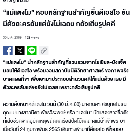
อาชญากรรม
“แม่แตงโม” หอบหลักฐานสำคัญยื่นดีเอสไอ ยัน
มีตัวละครลับแต่ยังไม่เฉลย กลัวเสียรูปคดี
30 มี.ค. 2569
132
views
“แม่แตงโม” นำหลักฐานสำคัญที่รวบรวมจากโซเชียล-บังแจ็ค
มอบให้ดีเอสไอ พร้อมวอนสถาบันนิติวิทยาศาสตร์ ขอภาพจริง
บาดแผลที่ขา เพื่อเอามาประกอบสำนวนคดีให้แน่นด้วย เผย มี
ตัวละครลับแต่ขอยังไม่เฉลย เพราะกลัวเสียรูปคดี
ความคืบหน้าคดีแตงโม วันนี้ (30 มี.ค.69) นางภนิดา ศิริยุทธโยธิน
คุณแม่นางสาวนิดา พัชรวีระพงษ์ หรือ “แตงโม” นักแสดงสาวชื่อดัง
ที่เสียชีวิตจากอุบัติเหตุพลัดตกเรือสปีดโบ๊ตกลางแม่น้ำเจ้าพระยา
เมื่อวันที่ 24 กุมภาพันธ์ 2565 เดินทางเข้ามาที่ดีเอสไอ เพื่อมอบ