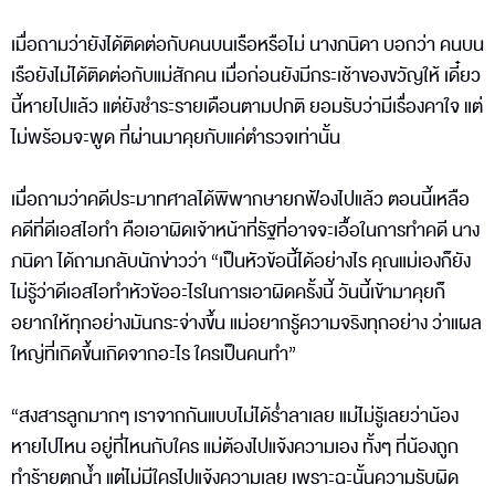
เมื่อถามว่ายังได้ติดต่อกับคนบนเรือหรือไม่ นางภนิดา บอกว่า คนบน
เรือยังไม่ได้ติดต่อกับแม่สักคน เมื่อก่อนยังมีกระเช้าของขวัญให้ เดี๋ยว
นี้หายไปแล้ว แต่ยังชำระรายเดือนตามปกติ ยอมรับว่ามีเรื่องคาใจ แต่
ไม่พร้อมจะพูด ที่ผ่านมาคุยกับแค่ตำรวจเท่านั้น
เมื่อถามว่าคดีประมาทศาลได้พิพากษายกฟ้องไปแล้ว ตอนนี้เหลือ
คดีที่ดีเอสไอทำ คือเอาผิดเจ้าหน้าที่รัฐที่อาจจะเอื้อในการทำคดี นาง
ภนิดา ได้ถามกลับนักข่าวว่า “เป็นหัวข้อนี้ได้อย่างไร คุณแม่เองก็ยัง
ไม่รู้ว่าดีเอสไอทำหัวข้ออะไรในการเอาผิดครั้งนี้ วันนี้เข้ามาคุยก็
อยากให้ทุกอย่างมันกระจ่างขึ้น แม่อยากรู้ความจริงทุกอย่าง ว่าแผล
ใหญ่ที่เกิดขึ้นเกิดจากอะไร ใครเป็นคนทำ”
“สงสารลูกมากๆ เราจากกันแบบไม่ได้ร่ำลาเลย แม่ไม่รู้เลยว่าน้อง
หายไปไหน อยู่ที่ไหนกับใคร แม่ต้องไปแจ้งความเอง ทั้งๆ ที่น้องถูก
ทำร้ายตกน้ำ แต่ไม่มีใครไปแจ้งความเลย เพราะฉะนั้นความรับผิด