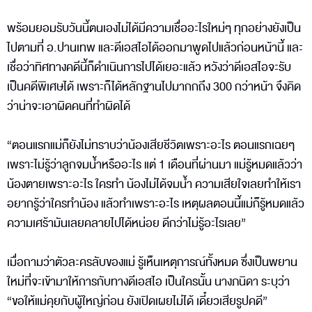
พร้อมยอมรับวันนี้ตนเองไม่ได้มีความเชื่ออะไรใหม่ๆ ทุกอย่างยังเป็น
ไปตามที่ อ.ปานเทพ และดีเอสไอได้ออกมาพูดไปแล้วก่อนหน้านี้ และ
เชื่อว่าทิศทางคดีนี้ก็ดำเนินการไปได้เยอะแล้ว หวังว่าดีเอสไอจะรับ
เป็นคดีพิเศษได้ เพราะก็ได้หลักฐานไปมากกถึง 300 กว่าหน้า จึงคิด
ว่าน่าจะเอาผิดคนที่ทำผิดได้
“ตอนแรกแม่ก็ยังไม่ทราบว่าน้องเสียชีวิตเพราะอะไร ตอนแรกเฉยๆ
เพราะไม่รู้ว่าลูกจมน้ำหรืออะไร แต่ 1 เดือนที่ผ่านมา แม่รู้หมดแล้วว่า
น้องตายเพราะอะไร ใครทำ น้องไม่ได้จมน้ำ ความเสียใจเลยทำให้เรา
อยากรู้ว่าใครทำน้อง แล้วทำเพราะอะไร เหตุผลตอนนี้แม่ก็รู้หมดแล้ว
ความเศร้ามันเลยคลายไปได้หน่อย ดีกว่าไม่รู้อะไรเลย”
เมื่อถามว่าตัวละครลับของแม่ รู้เห็นเหตุการณ์ทั้งหมด ซึ่งเป็นพยาน
ใหม่ที่จะเข้ามาให้การกับทางดีเอสไอ เป็นใครนั้น นางภนิดา ระบุว่า
“ขอให้แม่คุยกับผู้ใหญ่ก่อน ยังเปิดเผยไม่ได้ เดี๋ยวเสียรูปคดี”