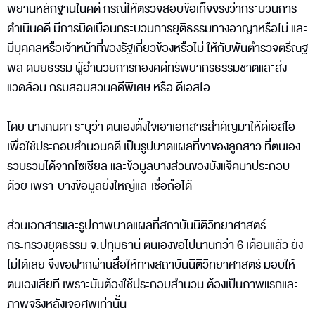
พยานหลักฐานในคดี กรณีให้ตรวจสอบข้อเท็จจริงว่ากระบวนการ
ดำเนินคดี มีการบิดเบือนกระบวนการยุติธรรมทางอาญาหรือไม่ และ
มีบุคคลหรือเจ้าหน้าที่ของรัฐเกี่ยวข้องหรือไม่ ให้กับพันตำรวจตรีณฐ
พล ดิษยธรรม ผู้อำนวยการกองคดีทรัพยากรธรรมชาติและสิ่ง
แวดล้อม กรมสอบสวนคดีพิเศษ หรือ ดีเอสไอ
โดย นางภนิดา ระบุว่า ตนเองตั้งใจเอาเอกสารสำคัญมาให้ดีเอสไอ
เพื่อใช้ประกอบสำนวนคดี เป็นรูปบาดแผลที่ขาของลูกสาว ที่ตนเอง
รวบรวมได้จากโซเชียล และข้อมูลบางส่วนของบังแจ็คมาประกอบ
ด้วย เพราะบางข้อมูลยิ่งใหญ่และเชื่อถือได้
ส่วนเอกสารและรูปภาพบาดแผลที่สถาบันนิติวิทยาศาสตร์
กระทรวงยุติธรรม จ.ปทุมธานี ตนเองขอไปนานกว่า 6 เดือนแล้ว ยัง
ไม่ได้เลย จึงขอฝากผ่านสื่อให้ทางสถาบันนิติวิทยาศาสตร์ มอบให้
ตนเองเสียที เพราะมันต้องใช้ประกอบสำนวน ต้องเป็นภาพแรกและ
ภาพจริงหลังเจอศพเท่านั้น