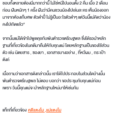
ชอบทั้งหลายต้องมีมากกว่านี้ ไม่ใช่หนีไปนอนตั้ง 2 คืน เมื่อ 2 เดือน
ก่อน ฝันหนักๆ 1 ครั้ง ฝันว่ามีคนชวนน้องไปเล่นละคร เห็นน้องออก
มาจากห้องเก็บศพ ตัวดำปี๋ ไม่รู้เป็นอะไรตัวดำๆ แต่วันนี้แม่คิดว่าน้อง
คงไปเกิดแล้ว“
จากนั้นแม่ได้เข้าไปพูดคุยกับพันตำรวจตรีณฐพล ซึ่งได้รอนำหลัก
ฐานที่เกี่ยวข้องในคดีมาคืนให้กับคุณแม่ โดยหลักฐานเป็นของใช้ส่วน
ตัว เช่น นิตยสาร , ซองยา , เอกสารบางอย่าง , ที่หวีผม , กระเป๋า
ตังค์
เมื่อถามว่าเอกสารดังกล่าวนั้น เราได้ไปประกอบในส่วนใดบ้างนั้น
พันตำรวจตรีณฐพล ไม่ตอบ บอกว่า ขอประชุมกับคุณแม่ก่อน
เพราะวันนี้คุณแม่จะนำหลักฐานใหม่มาให้เช่นกัน
แท็กที่เกี่ยวข้อง
คดีแตงโม
,
แม่แตงโม