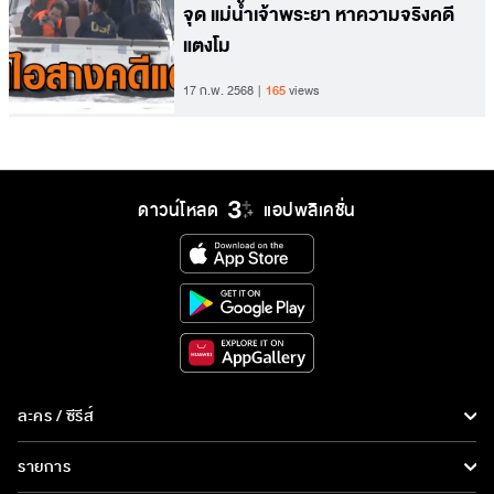
จุด แม่น้ำเจ้าพระยา หาความจริงคดี
แตงโม
17 ก.พ. 2568
165
views
ดาวน์โหลด
แอปพลิเคชั่น
ละคร / ซีรีส์
ละคร/ซีรีส์
รายการ