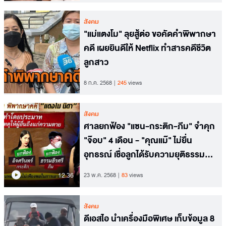
สังคม
"แม่แตงโม" ลุยสู้ต่อ ขอคัดคำพิพากษา
คดี เผยยินดีให้ Netflix ทำสารคดีชีวิต
ลูกสาว
8 ก.ค. 2568
245
views
สังคม
ศาลยกฟ้อง "แซน-กระติก-ภีม" จำคุก
"จ๊อบ" 4 เดือน - "คุณแม๊" ไม่ยื่น
อุทธรณ์ เชื่อลูกได้รับความยุติธรรม
แล้ว
12.36
23 พ.ค. 2568
83
views
สังคม
ดีเอสไอ นำเครื่องมือพิเศษ เก็บข้อมูล 8