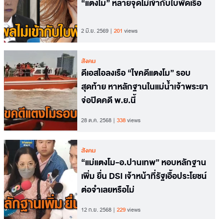
“แตงโม” หลายจุดไม่เข้ากับใบพัดเรือ
2 มิ.ย. 2569
201
views
สังคม
ดีเอสไอลงเรือ “ไขคดีแตงโม” รอบ
สุดท้าย หาหลักฐานในแม่น้ำเจ้าพระยา
จ่อปิดคดี พ.ย.นี้
28 ต.ค. 2568
338
views
สังคม
“แม่แตงโม-อ.ปานเทพ” หอบหลักฐาน
เพิ่ม ยื่น DSI เจ้าหน้าที่รัฐเอื้อประโยชน์
ต่อจำเลยหรือไม่
12 ก.ย. 2568
229
views