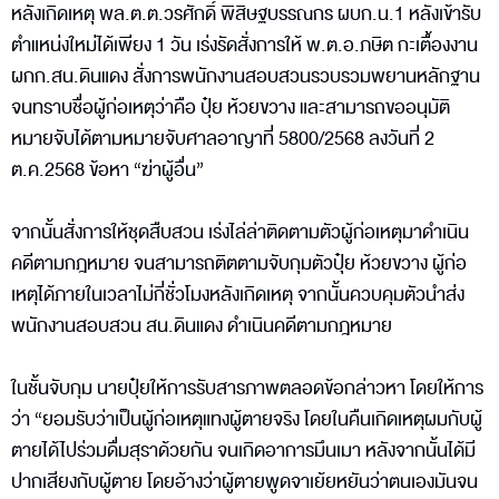
หลังเกิดเหตุ พล.ต.ต.วรศักดิ์ พิสิษฐบรรณกร ผบก.น.1 หลังเข้ารับ
ตำแหน่งใหม่ได้เพียง 1 วัน เร่งรัดสั่งการให้ พ.ต.อ.ภษิต กะเตื้องงาน
ผกก.สน.ดินแดง สั่งการพนักงานสอบสวนรวบรวมพยานหลักฐาน
จนทราบชื่อผู้ก่อเหตุว่าคือ ปุ๋ย ห้วยขวาง และสามารถขออนุมัติ
หมายจับได้ตามหมายจับศาลอาญาที่ 5800/2568 ลงวันที่ 2
ต.ค.2568 ข้อหา “ฆ่าผู้อื่น”
จากนั้นสั่งการให้ชุดสืบสวน เร่งไล่ล่าติดตามตัวผู้ก่อเหตุมาดำเนิน
คดีตามกฎหมาย จนสามารถติตตามจับกุมตัวปุ๋ย ห้วยขวาง ผู้ก่อ
เหตุได้ภายในเวลาไม่กี่ชั่วโมงหลังเกิดเหตุ จากนั้นควบคุมตัวนำส่ง
พนักงานสอบสวน สน.ดินแดง ดำเนินคดีตามกฎหมาย
ในชั้นจับกุม นายปุ๋ยให้การรับสารภาพตลอดข้อกล่าวหา โดยให้การ
ว่า “ยอมรับว่าเป็นผู้ก่อเหตุแทงผู้ตายจริง โดยในคืนเกิดเหตุผมกับผู้
ตายได้ไปร่วมดื่มสุราด้วยกัน จนเกิดอาการมึนเมา หลังจากนั้นได้มี
ปากเสียงกับผู้ตาย โดยอ้างว่าผู้ตายพูดจาเย้ยหยันว่าตนเองมันจน