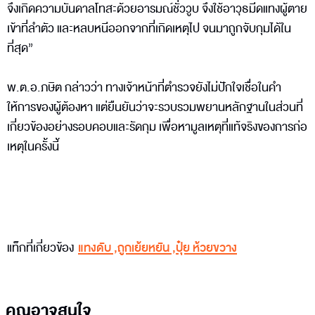
จึงเกิดความบันดาลโทสะด้วยอารมณ์ชั่ววูบ จึงใช้อาวุธมีดแทงผู้ตาย
เข้าที่ลำตัว และหลบหนีออกจากที่เกิดเหตุไป จนมาถูกจับกุมได้ใน
ที่สุด”
พ.ต.อ.ภษิต กล่าวว่า ทางเจ้าหน้าที่ตำรวจยังไม่ปักใจเชื่อในคำ
ให้การของผู้ต้องหา แต่ยืนยันว่าจะรวบรวมพยานหลักฐานในส่วนที่
เกี่ยวข้องอย่างรอบคอบและรัดกุม เพื่อหามูลเหตุที่แท้จริงของการก่อ
เหตุในครั้งนี้
แท็กที่เกี่ยวข้อง
แทงดับ
,
ถูกเย้ยหยัน
,
ปุ๋ย ห้วยขวาง
คุณอาจสนใจ