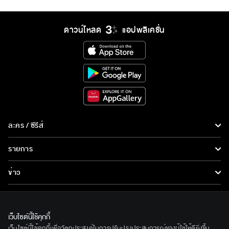
ดาวน์โหลด
แอปพลิเคชั่น
ละคร / ซีรีส์
ละคร/ซีรีส์
รายการ
ซีรีส์นานาชาติ
รายการทั้งหมด
ข่าว
การ์ตูน & เกม
ข่าวทั้งหมด
LIVE
รายการข่าว
ทีวีออนไลน์
เว็บไซต์นี้ใช้คุกกี้
เกี่ยวกับเรา
เว็บไซต์นี้ใช้คุกกี้เพื่อวัตถุประสงค์ในการปรับปรุงประสบการณ์ของผู้ใช้ให้ดียิ่งขึ้น