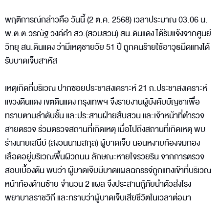
พฤติการณ์กล่าวคือ วันนี้ (2 ต.ค. 2568) เวลาประมาณ 03.06 น.
พ.ต.ต.วรณัฐ วงค์คำ สว.(สอบสวน) สน.ดินแดง ได้รับแจ้งจากศูนย์
วิทยุ สน.ดินแดง ว่ามีเหตุชายวัย 51 ปี ถูกคนร้ายใช้อาวุธมีดแทงได้
รับบาดเจ็บสาหัส
เหตุเกิดที่บริเวณ ปากซอยประชาสงเคราะห์ 21 ถ.ประชาสงเคราะห์
แขวงดินแดง เขตดินแดง กรุงเทพฯ จึงรายงานผู้บังคับบัญชาเพื่อ
ทราบตามลำดับชั้น และประสานฝ่ายสืบสวน และเจ้าหน้าที่ตำรวจ
สายตรวจ ร่วมตรวจสถานที่เกิดเหตุ เมื่อไปถึงสถานที่เกิดเหตุ พบ
ร่างนายเสนีย์ (สงวนนามสกุล) ผู้บาดเจ็บ นอนหงายท้องจมกอง
เลือดอยู่บริเวณพื้นผิวถนน ลักษณะหายใจรวยริน จากการตรวจ
สอบเบื้องต้น พบว่า ผู้บาดเจ็บมีบาดแผลฉกรรจ์ถูกแทงเข้าที่บริเวณ
หน้าท้องด้านซ้าย จำนวน 2 แผล จึงประสานกู้ภัยนำตัวส่งโรง
พยาบาลราชวิถี และทราบว่าผู้บาดเจ็บเสียชีวิตในเวลาต่อมา