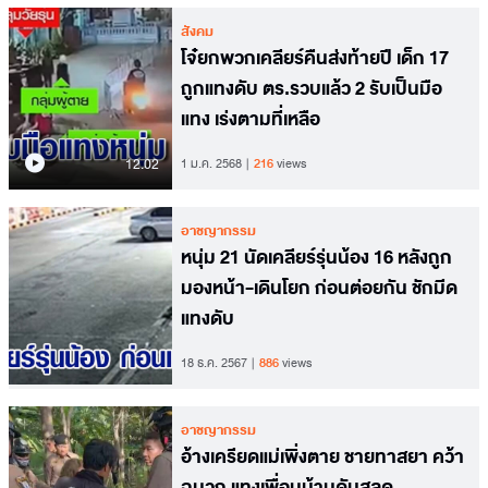
สังคม
โจ๋ยกพวกเคลียร์คืนส่งท้ายปี เด็ก 17
ถูกแทงดับ ตร.รวบแล้ว 2 รับเป็นมือ
แทง เร่งตามที่เหลือ
12.02
1 ม.ค. 2568
216
views
อาชญากรรม
หนุ่ม 21 นัดเคลียร์รุ่นน้อง 16 หลังถูก
มองหน้า-เดินโยก ก่อนต่อยกัน ชักมีด
แทงดับ
18 ธ.ค. 2567
886
views
อาชญากรรม
อ้างเครียดแม่เพิ่งตาย ชายทาสยา คว้า
ฉมวก แทงเพื่อนบ้านดับสลด