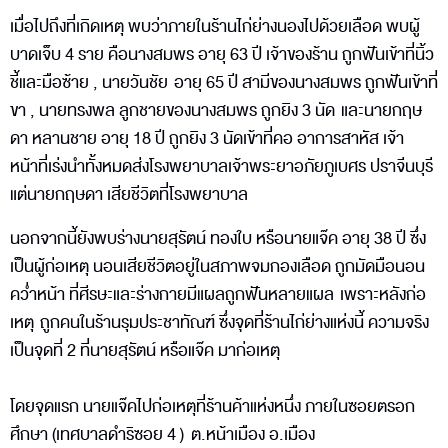
เมื่อไปถึงที่เกิดเหตุ พบว่าภายในร้านไก่ย่างนองไปด้วยเลือด พบผู้
บาดเจ็บ 4 ราย คือนางสมพร อายุ 63 ปี เจ้าของร้าน ถูกฟันเข้าที่นิ้ว
ชี้และมือซ้าย , นายวันชัย อายุ 65 ปี สามีของนางสมพร ถูกฟันเข้าที่
ขา , นายทรงพล ลูกชายของนางสมพร ถูกยิง 3 นัด และนายกฤษ
ดา หลานชาย อายุ 18 ปี ถูกยิง 3 นัดเข้าที่คอ อาการสาหัส เจ้า
หน้าที่เร่งนำทั้งหมดส่งโรงพยาบาลเจ้าพระยาอภัยภูเบศร ปราจีนบุรี
แต่นายกฤษดา เสียชีวิตที่โรงพยาบาล
นอกจากนี้ยังพบร่างนายสุรัตน์ ทองใบ หรือนายแจ๊ค อายุ 38 ปี ซึ่ง
เป็นผู้ก่อเหตุ นอนเสียชีวิตอยู่ในสภาพจมกองเลือด ถูกมัดมือนอน
คว่ำหน้า ที่ศีรษะและร่างกายมีแผลถูกฟันหลายแผล เพราะหลังก่อ
เหตุ ถูกคนในร้านรุมประชาทัณฑ์ ซึ่งจุดที่ร้านไก่ย่างแห่งนี้ ความจริง
เป็นจุดที่ 2 ที่นายสุรัตน์ หรือแจ๊ค มาก่อเหตุ
โดยจุดแรก นายแจ๊คไปก่อเหตุที่ร้านค้าแห่งหนึ่ง ภายในซอยตรอก
ศึกษา (เทศบาลดำริซอย 4 ) ต.หน้าเมือง อ.เมือง