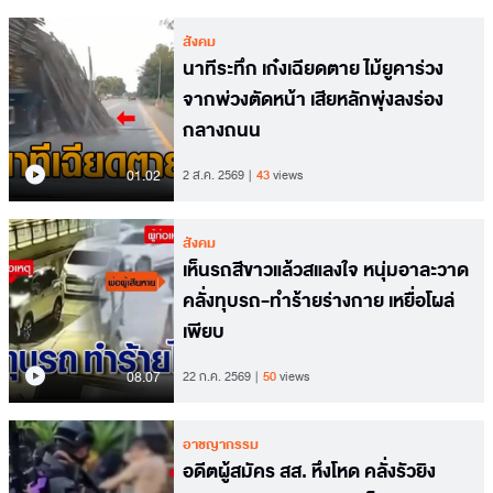
สังคม
นาทีระทึก เก๋งเฉียดตาย ไม้ยูคาร่วง
จากพ่วงตัดหน้า เสียหลักพุ่งลงร่อง
กลางถนน
01.02
2 ส.ค. 2569
43
views
สังคม
เห็นรถสีขาวแล้วสแลงใจ หนุ่มอาละวาด
คลั่งทุบรถ-ทำร้ายร่างกาย เหยื่อโผล่
เพียบ
08.07
22 ก.ค. 2569
50
views
อาชญากรรม
อดีตผู้สมัคร สส. หึงโหด คลั่งรัวยิง