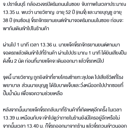
จ.ปราจีนบุรี กล้องวงจรปิดริมถนนในซอย จับภาพในเวลาประมาณ
13.35 น. พบว่า นายวิชาญ อายุ 52 ปี (คนขี่) และนายบุญชู อายุ
38 ปี (คนซ้อน) ขี่รถจักรยานยนต์เข้ามาจอดริมถนนในซอย ก่อนจะ
พากันเดินเข้าไปในร้านค้า
ผ่านไป 1 นาที เวลา 13.36 น. นายแจ๊คขี่รถจักรยานยนต์ตามมา
จอดรถแล้วเดินเข้าไปที่ร้านค้า ผ่านไปประมาณ 1 นาที ได้ยินเสียงปืน
ดังขึ้น 2 นัด ก่อนที่นายแจ๊คจะเดินออกมา แล้วขี่รถหนีไป
จุดนี้ นายวิชาญ ถูกยิงเข้าที่ชายโครงซ้ายทะลุปอด ไปเสียชีวิตที่โรง
พยาบาล ส่วนนายบุญชู ได้รับบาดเจ็บและวิ่งหนีออกไปปากซอยที่
ปั๊มน้ำมัน เพื่อขอความช่วยเหลือ
หลังจากนั้นนายแจ๊คขี่รถกลับมาที่ร้านค้าที่เกิดเหตุอีกครั้ง ในเวลา
13.39 น.เหมือนกับจะเข้าไปดูว่าภายในร้านยังมีใครอยู่อีกหรือไม่
จากนั้นเวลา 13.40 น. ก็ขี่รถออกมาจากร้าน แล้วขี่รถวนเข้าวนออก