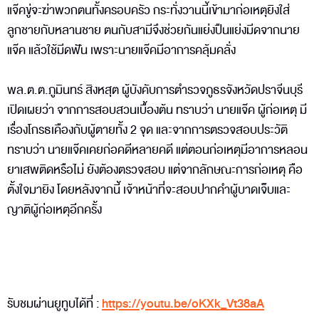
แจ๊คขู่จะฆ่าพวกตนทั้งครอบครัว กระทั่งวานนี้เข้ามาก่อเหตุยิงใส่
ลูกชายกับหลานชาย ตนกับสามีจึงช่วยกันแย่งปืนแย่งมีดจากนาย
แจ๊ค แล้วใช้มีดฟัน เพราะนายแจ๊คมีอาการคลุ้มคลั่ง
พล.ต.ต.ภูมินทร์ สิงหสุต ผู้บังคับการตำรวจภูธรจังหวัดปราจีนบุรี
เปิดเผยว่า จากการสอบสวนเบื้องต้น ทราบว่า นายแจ๊ค ผู้ก่อเหตุ มี
เรื่องโกรธเคืองกับผู้ตายทั้ง 2 จุด และจากการตรวจสอบประวัติ
ทราบว่า นายแจ๊คเคยก่อคดีหลายคดี แต่ตอนก่อเหตุมีอาการหลอน
ยาเสพติดหรือไม่ ยังต้องตรวจสอบ แต่จากลักษณะการก่อเหตุ คือ
ตั้งใจมายิง โดยหลังจากนี้ เจ้าหน้าที่จะสอบปากคำผู้บาดเจ็บและ
ญาติผู้ก่อเหตุอีกครั้ง
รับชมผ่านยูทูบได้ที่ :
https://youtu.be/oKXk_Vt38aA