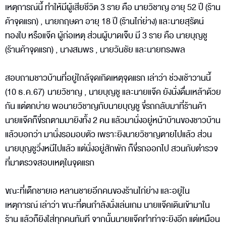
เหตุการณ์นี้ ทำให้มีผู้เสียชีวิต 3 ราย คือ นายวิชาญ อายุ 52 ปี (ร้าน
ค้าจุดแรก) , นายกฤษดา อายุ 18 ปี (ร้านไก่ย่าง) และนายสุรัตน์
ทองใบ หรือแจ๊ค ผู้ก่อเหตุ ส่วนผู้บาดเจ็บ มี 3 ราย คือ นายบุญชู
(ร้านค้าจุดแรก) , นางสมพร , นายวันชัย และนายทรงพล
สอบถามชาวบ้านที่อยู่ใกล้จุดเกิดเหตุจุดแรก เล่าว่า ช่วงเช้าวานนี้
(10 ธ.ค.67) นายวิชาญ , นายบุญชู และนายแจ๊ค ยังนั่งดื่มเหล้าด้วย
กัน แต่ตกบ่าย พอนายวิชาญกับนายบุญชู ขี่รถกลับมาที่ร้านค้า
นายแจ๊คก็ขี่รถตามมายิงทั้ง 2 คน แล้วมานั่งอยู่หน้าบ้านของชาวบ้าน
แล้วบอกว่า มานั่งรอมอบตัว เพราะยิงนายวิชาญตายไปแล้ว ส่วน
นายบุญชูวิ่งหนีไปแล้ว แต่นั่งอยู่สักพัก ก็ขี่รถออกไป สวนกับตำรวจ
ที่มาตรวจสอบเหตุในจุดแรก
ขณะที่เด็กชายเอ หลานชายอีกคนของร้านไก่ย่าง และอยู่ใน
เหตุการณ์ เล่าว่า ขณะที่ตนกำลังนั่งเล่นเกม นายแจ๊คเดินเข้ามาใน
ร้าน แล้วก็ยิงใส่ทุกคนทันที จากนั้นนายแจ๊คทำท่าจะยิงอีก แต่เหมือน