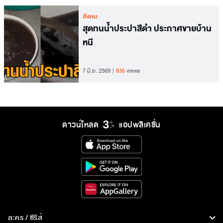
สังคม
สุดทนน้ำประปาสีดำ ประกาศขายบ้าน
หนี
7 มิ.ย. 2569
835
views
ดาวน์โหลด
แอปพลิเคชั่น
ละคร / ซีรีส์