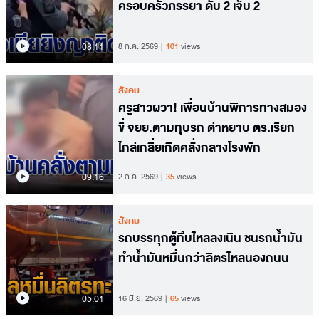
ครอบครัวภรรยา ดับ 2 เจ็บ 2
08.11
8 ก.ค. 2569
101
views
สังคม
ครูสาวผวา! เพื่อนบ้านพิการทางสมอง
ขี่ จยย.ตามทุบรถ ด่าหยาบ ตร.เรียก
ไกล่เกลี่ยเกิดคลั่งกลางโรงพัก
09.16
2 ก.ค. 2569
35
views
สังคม
รถบรรทุกตู้ทึบไหลลงเนิน ชนรถน้ำมัน
ทำน้ำมันหมื่นกว่าลิตรไหลนองถนน
05.01
16 มิ.ย. 2569
65
views