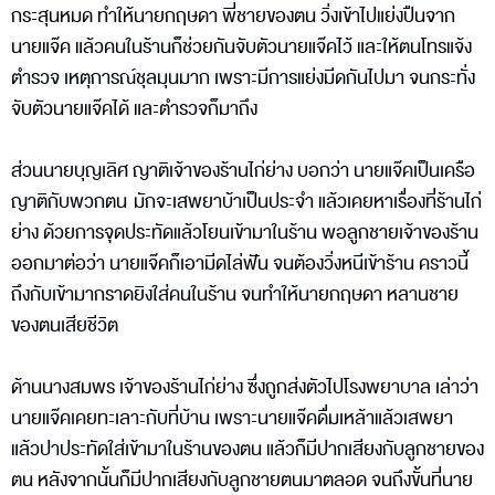
กระสุนหมด ทำให้นายกฤษดา พี่ชายของตน วิ่งเข้าไปแย่งปืนจาก
นายแจ๊ค แล้วคนในร้านก็ช่วยกันจับตัวนายแจ๊คไว้ และให้ตนโทรแจ้ง
ตำรวจ เหตุการณ์ชุลมุนมาก เพราะมีการแย่งมีดกันไปมา จนกระทั่ง
จับตัวนายแจ๊คได้ และตำรวจก็มาถึง
ส่วนนายบุญเลิศ ญาติเจ้าของร้านไก่ย่าง บอกว่า นายแจ๊คเป็นเครือ
ญาติกับพวกตน มักจะเสพยาบ้าเป็นประจำ แล้วเคยหาเรื่องที่ร้านไก่
ย่าง ด้วยการจุดประทัดแล้วโยนเข้ามาในร้าน พอลูกชายเจ้าของร้าน
ออกมาต่อว่า นายแจ๊คก็เอามีดไล่ฟัน จนต้องวิ่งหนีเข้าร้าน คราวนี้
ถึงกับเข้ามากราดยิงใส่คนในร้าน จนทำให้นายกฤษดา หลานชาย
ของตนเสียชีวิต
ด้านนางสมพร เจ้าของร้านไก่ย่าง ซึ่งถูกส่งตัวไปโรงพยาบาล เล่าว่า
นายแจ๊คเคยทะเลาะกับที่บ้าน เพราะนายแจ๊คดื่มเหล้าแล้วเสพยา
แล้วปาประทัดใส่เข้ามาในร้านของตน แล้วก็มีปากเสียงกับลูกชายของ
ตน หลังจากนั้นก็มีปากเสียงกับลูกชายตนมาตลอด จนถึงขั้นที่นาย