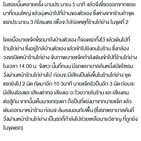
ในซอยนั้นหลายครั้ง นานประมาณ 5 นาที แล้วจึงขี่รถออกจากซอย
มาที่ถนนใหญ่ แล้วมุ่งหน้าไปที่บ้านของตัวเอง ซึ่งห่างจากร้านค้าจุด
แรกประมาณ 3 กิโลเมตร เพื่อจะไปก่อเหตุที่ร้านไก่ย่าง ในจุดที่ 2
โดยเมื่อนายแจ๊คขี่รถมาถึงบ้านตัวเอง ก็จอดรถทิ้งไว้ แล้วเดินไปที่
ร้านไก่ย่าง ซึ่งอยู่ใกล้บ้านตัวเอง แล้วเข้าไปยิงคนในร้าน ซึ่งกล้อง
วงจรปิดหน้าร้านไก่ย่าง จับภาพนายแจ๊คกำลังเดินเข้าไปที่ร้านไก่ย่าง
ในเวลา 14.00 น. จังหวะนั้นที่ถนน มีรถพยาบาลคันหนึ่งเปิดไซเรน
วิ่งผ่านหน้าร้านไก่ย่างไป ก่อนจะมีเสียงปืนดังขึ้นในร้านไก่ย่าง ชุด
แรกยิงไป 2 นัด ถัดมาอีก 10 วินาที นายแจ๊ครัวปืนอีก 3 นัด ก่อนจะ
มีเสียงร้องและเสียงด่าทอ เสียงเอะอะโวยวายในร้าน และเสียงคน
ต่อสู้กัน จากนั้นเห็นนายกฤษดา ถือปืนที่แย่งมาจากนายแจ๊ค แล้ว
เดินออกมาหน้าร้าน ก่อนจะล้มลงนอนกับพื้น (ซึ่งรถพยาบาลคันที่
วิ่งผ่านหน้าร้านไก่ย่าง เป็นรถที่กำลังไปช่วยเหลือนายวิชาญ ที่ถูกยิง
ในจุดแรก)