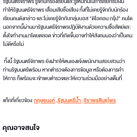
รัฐมนตรีจิราพร รู้จักนักร้องเรียนและรู้เห็นกันในการเรียกรับเงิน
ทำให้รัฐมนตรีจิราพร เสื่อมเสียชื่อเสียง ทั้งที่ไม่เคยรู้จักกับนักร้อง
เรียนคนดังกล่าว และไม่เคยรู้จักกับกลุ่มบอส "ดิไอคอน กรุ๊ป" คนใด
นอกจากนี้ผ่านมารัฐมนตรีจิราพรปฏิบัติงานด้วยความซื่อสัตย์และ
ตั้งใจทำงานมาโดยตลอด ข่าวที่เกิดขึ้นอาจทำให้สังคมมองว่าเป็นคน
ไม่ดีหรือไม่
ทั้งนี้ รัฐมนตรีจิราพร ยังฝากให้ตนเองแจ้งพนักงานสอบสวนว่า
ท่านรัฐมนตรีพร้อม หากตำรวจต้องการข้อมูล หรือต้องการคำ
ให้การ ก็พร้อมจะเข้าพบตำรวจและให้ความร่วมมืออย่างเต็มที่
แท็กที่เกี่ยวข้อง
กฤษอนงค์
,
รัฐมนตรีน้ำ
,
จิราพรสินธุไพร
คุณอาจสนใจ