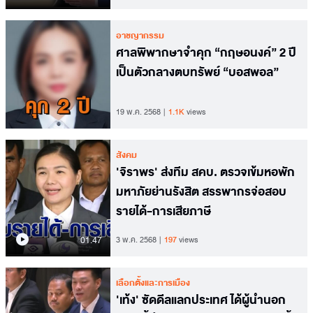
อาชญากรรม
ศาลพิพากษาจำคุก “กฤษอนงค์” 2 ปี
เป็นตัวกลางตบทรัพย์ “บอสพอล”
19 พ.ค. 2568
1.1K
views
สังคม
'จิราพร' ส่งทีม สคบ. ตรวจเข้มหอพัก
มหาภัยย่านรังสิต สรรพากรจ่อสอบ
รายได้-การเสียภาษี
01.47
3 พ.ค. 2568
197
views
เลือกตั้งและการเมือง
'เท้ง' ซัดดีลแลกประเทศ ได้ผู้นำนอก