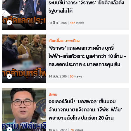
ระบบชี้นำวาระ 'จิราพร' เย้ยดีลแล้วตั้ง
รัฐบาลไม่ได้
04.37
25 มี.ค. 2568
187
views
เลือกตั้งและการเมือง
‘จิราพร’ แถลงผลกวาดล้าง บุหรี่
ไฟฟ้า-แก๊สหัวเราะ มูลค่ากว่า 10 ล้าน -
ศธ.ออกประกาศ 4 มาตรการคุมเข้ม
04.07
14 มี.ค. 2568
50
views
สังคม
ออเดอร์วันนี้! 'บอสพอล' เซ็นมอบ
อำนาจทนาย แจ้งความ 'เจ๊พัช-ฟิล์ม'
พยายามฉ้อโกง ปมเรียก 20 ล้าน
08.40
19 พ.ย. 2567
76
views