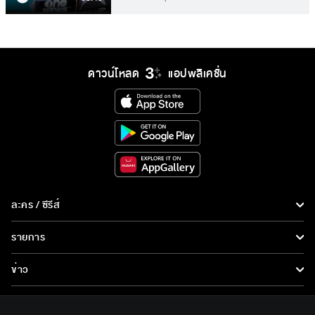
ดาวน์โหลด
แอปพลิเคชั่น
ละคร / ซีรีส์
ละคร/ซีรีส์
รายการ
ซีรีส์นานาชาติ
รายการทั้งหมด
ข่าว
การ์ตูน & เกม
ข่าวทั้งหมด
LIVE