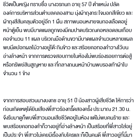
ชีวิตเป็นหญิง ทราบชื่อ นางวรกนก อายุ 57 ปี ตำแหน่ง ปลัด
องค์การบริหารส่วนตำบลคลองสาม นุ่งผ้าถุงกระโจมอกสีเขียว และ
ผ้าถุงสีส้มคลุมตัวอยู่อีก 1 ผืน สภาพนอนหงายจมกองเลือดอยู่
หน้าตู้เย็น พบมีบาดแผลถูกของมีคมปาดบริเวณคอหลอดลมเกือบ
คอจำนวน 11 แผล บริเวณมือด้านขวามีบาดแผลจำนวนหลายแผล
พบมีดปอกผลไม้วางอยู่โต๊ะกินข้าว และสร้อยคอทองคำวางไว้บน
อ่างล้างหน้า จากการตรวจสอบภายในห้องไม่พบร่องรอยการต่อสู้
หรือทรัพย์สินสูญหาย และที่กลางถนนหน้าบ้านพบรองเท้าผ้าใบ
จำนวน 1 ข้าง
จากการสอบสวนนางบงกช อายุ 51 ปี น้องสาวผู้เสียชีวิต ให้การว่า
ก่อนเกิดเหตุได้ยินเสียงพี่สาวร้องกรี๊ดสองครั้ง ประมาณ 21.30 น.
จึงรีบมาดูก็พบพี่สาวนอนเสียชีวิตอยู่ในห้อง แต่ไม่พบคนร้าย และ
พบสร้อยคอทองคำก็วางอยู่ที่อ่างล้างหน้า เป็นสร้อยที่พี่สาวใส่อยู่
เป็นประจำ พี่สาวไม่เคยมีเรื่องกับใครและก็เป็นคนดี พี่สาวอยู่ที่นี่มา