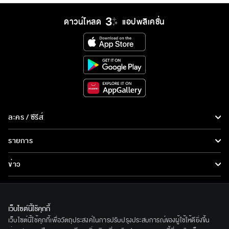
ดาวน์โหลด
แอปพลิเคชั่น
ละคร / ซีรีส์
ละคร/ซีรีส์
รายการ
ซีรีส์นานาชาติ
รายการทั้งหมด
ข่าว
การ์ตูน & เกม
ข่าวทั้งหมด
LIVE
รายการข่าว
ทีวีออนไลน์
เว็บไซต์นี้ใช้คุกกี้
เกี่ยวกับเรา
เว็บไซต์นี้ใช้คุกกี้เพื่อวัตถุประสงค์ในการปรับปรุงประสบการณ์ของผู้ใช้ให้ดียิ่งขึ้น
ข่าวประชาสัมพันธ์
BEC World