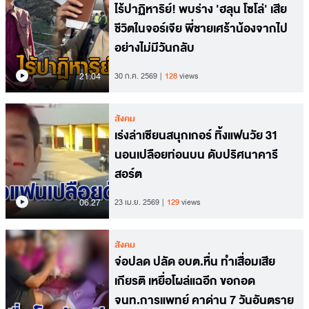
ไร้ปาฏิหาริย์! พบร่าง 'ฮลุน โซโล่' เสีย
ชีวิตในจอร์เจีย พี่ชายเศร้าน้องจากไป
อย่างไม่มีวันกลับ
21.04
30 ก.ค. 2569
128
views
สังคม
เร่งล่าเซียนสนุกเกอร์ ทิ้งแฟนวัย 31
นอนเปลือยท่อนบน ดับปริศนาคารี
สอร์ต
06.27
23 เม.ย. 2569
129
views
สังคม
จ่อปลด ปลัด อบต.หื่น ทำเสื่อมเสีย
เกียรติ เหยื่อโผล่แฉอีก ขอกอด
จนท.การแพทย์ คาด่าน 7 วันอันตราย