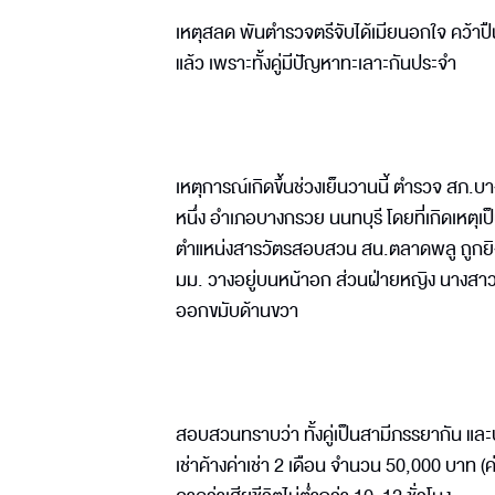
เหตุสลด พันตำรวจตรีจับได้เมียนอกใจ คว้าป
แล้ว เพราะทั้งคู่มีปัญหาทะเลาะกันประจำ
เหตุการณ์เกิดขึ้นช่วงเย็นวานนี้ ตำรวจ สภ.บาง
หนึ่ง อำเภอบางกรวย นนทบุรี โดยที่เกิดเหตุเ
ตำแหน่งสารวัตรสอบสวน สน.ตลาดพลู ถูกยิงท
มม. วางอยู่บนหน้าอก ส่วนฝ่ายหญิง นางสาวรัต
ออกขมับด้านขวา
สอบสวนทราบว่า ทั้งคู่เป็นสามีภรรยากัน และบ้
เช่าค้างค่าเช่า 2 เดือน จำนวน 50,000 บาท (ค