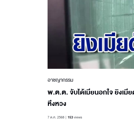
อาชญากรรม
พ.ต.ต. จับได้เมียนอกใจ ยิงเม
หึงหวง
7 ต.ค. 2568
153
views