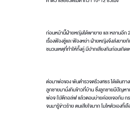
คาดว่าเสียชีวิตไม่ต่ำกว่า 10-12 ชั่วโมง
ก่อนหน้านี้ฝ่ายหญิงได้พายาย และหลานอีก 2
เรื่องฟ้องชู้และฟ้องหย่า ฝ่ายหญิงจึงส่งยายก
ชนวนเหตุที่ทำให้ทั้งคู่ มีปากเสียงกันก่อนเกิ
ต่อมาพ่อของ พันตำรวจตรีวงศธร ได้เดินทางมาที่จ
ลูกชายมานั่งกินข้าวที่บ้าน ซึ่งลูกชายมีปัญห
พ่อจะไปตีกอล์ฟ แล้วตอนบ่ายค่อยเจอกัน กระทั
จนมารู้ข่าวร้าย ตนเสียใจมาก โมโหตัวเองที่เล