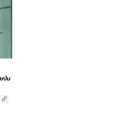
่อยปม