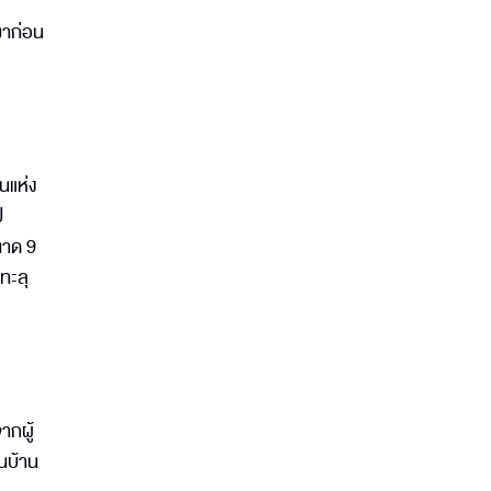
มาก่อน
านแห่ง
ี
นาด 9
ทะลุ
ากผู้
ในบ้าน