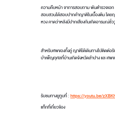
ความคืบหน้า จาการสอบถาม พันตำรวจเอก กิต
สอบสวนได้สอบปากคำญาติในเบื้องต้น โดยญาติฝ
หวง คาดว่าหลังมีปากเสียงกันเกิดอารมณ์ชั่วว
สำหรับศพของทั้งคู่ ญาติได้เดินทางไปติดต่
บำเพ็ญกุศลที่บ้านเกิดจังหวัดลำปาง และศพข
รับชมทางยูทูบที่ :
https://youtu.be/zXB
แท็กที่เกี่ยวข้อง