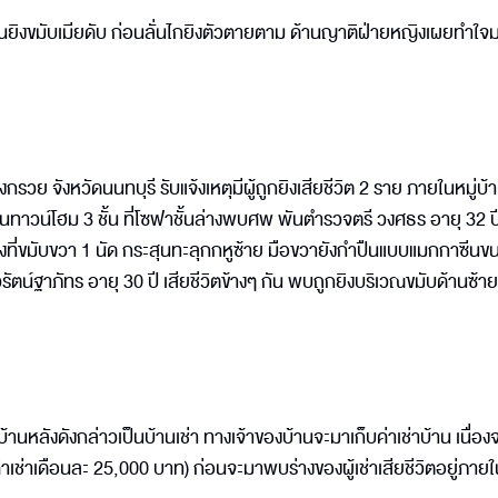
ืนยิงขมับเมียดับ ก่อนลั่นไกยิงตัวตายตาม ด้านญาติฝ่ายหญิงเผยทำใจ
กรวย จังหวัดนนทบุรี รับแจ้งเหตุมีผู้ถูกยิงเสียชีวิต 2 ราย ภายในหมู่บ้
ป็นทาวน์โฮม 3 ชั้น ที่โซฟาชั้นล่างพบศพ พันตำรวจตรี วงศธร อายุ 32 ป
ี่ขมับขวา 1 นัด กระสุนทะลุกกหูซ้าย มือขวายังกำปืนแบบแมกกาซีนข
น์ฐาภัทร อายุ 30 ปี เสียชีวิตข้างๆ กัน พบถูกยิงบริเวณขมับด้านซ้าย
านหลังดังกล่าวเป็นบ้านเช่า ทางเจ้าของบ้านจะมาเก็บค่าเช่าบ้าน เนื่องจ
่าเช่าเดือนละ 25,000 บาท) ก่อนจะมาพบร่างของผู้เช่าเสียชีวิตอยู่ภาย