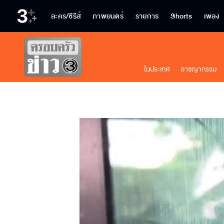
ละคร/ซีรีส์
ภาพยนตร์
รายการ
Shorts
เพลง
ในประเทศ
อาชญากรรม