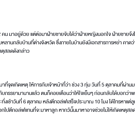
 คน มาอยู่ด้วย แต่ต่อมาฝ่ายชายจับได้ว่าฝ่ายหญิงนอกใจ ฝ่ายชายจึง
ับหลานกลับบ้านที่ต่างจังหวัด ซึ่งภายในบ้านยังมีเอกสารการหย่า คาดว่
ดเหตุสลดดังกล่าว
ุดเกิดเหตุ ให้การกับเจ้าหน้าที่ว่า ช่วง 3 ทุ่ม วันที่ 5 ตุลาคมที่ผ่าน
ากับภรรยามานานแล้ว ตนก็คอยเตือนว่าให้ใจเย็นๆ ก่อนกลับได้บอกว่าพรุ่ง
่งเช้าวันที่ 6 ตุลาคม หลังตีกอล์ฟเสร็จประมาณ 10 โมง ได้โทรหาแต่ลูก
ือกไปตีกอล์ฟแทนที่จะมาหาลูก หากวันั้นมาหาอาจช่วยไม่ให้เกิดเหตุสลดนี