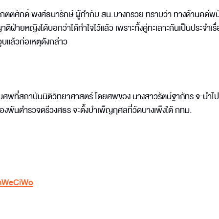
ติศักดิ์ พงศ์ธนารักษ์ ผู้กำกับ สน.บางกรวย ทราบว่า ทางด้านคดีพ
่ายหญิงได้บอกว่าได้ทำใจไว้แล้ว เพราะทั้งคู่ทะเลาะกันเป็นประจำเรื่
ูบแล้วก่อเหตุดังกล่าว
อรับศพที่สถาบันนิติวิทยาศาสตร์ โดยศพของ นางสาวรัตน์ฐาภัทร จะนำไป
องพันตำรวจตรีวงศธร จะตั้งบำเพ็ญกุศลที่วัดบางเพ็งใต้ กทม.
KhWeCiWo