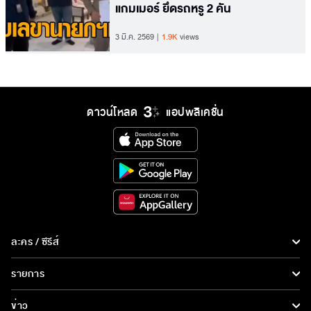
แกมเมอร์ ยึดรถหรู 2 คัน
3 มี.ค. 2569
1.9K
views
ดาวน์โหลด
แอปพลิเคชั่น
ละคร / ซีรีส์
ละคร/ซีรีส์
รายการ
ซีรีส์นานาชาติ
รายการทั้งหมด
ข่าว