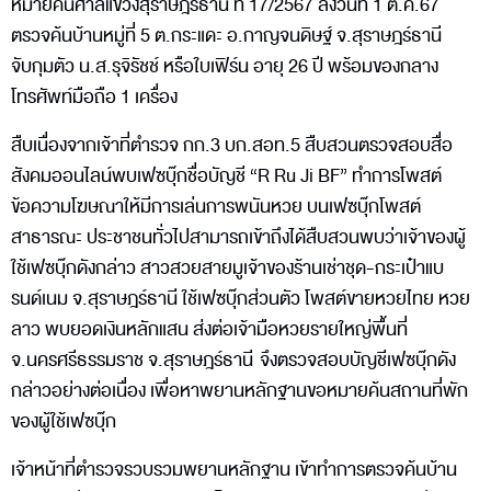
หมายค้นศาลแขวงสุราษฎร์ธานี ที่ 17/2567 ลงวันที่ 1 ต.ค.67
ตรวจค้นบ้านหมู่ที่ 5 ต.กระแดะ อ.กาญจนดิษฐ์ จ.สุราษฎร์ธานี
จับกุมตัว น.ส.รุจิรัชช์ หรือใบเฟิร์น อายุ 26 ปี พร้อมของกลาง
โทรศัพท์มือถือ 1 เครื่อง
สืบเนื่องจากเจ้าที่ตำรวจ กก.3 บก.สอท.5 สืบสวนตรวจสอบสื่อ
สังคมออนไลน์พบเฟซบุ๊กชื่อบัญชี “R Ru Ji BF” ทำการโพสต์
ข้อความโฆษณาให้มีการเล่นการพนันหวย บนเฟซบุ๊กโพสต์
สาธารณะ ประชาชนทั่วไปสามารถเข้าถึงได้สืบสวนพบว่าเจ้าของผู้
ใช้เฟซบุ๊กดังกล่าว สาวสวยสายมูเจ้าของร้านเช่าชุด-กระเป๋าแบ
รนด์เนม จ.สุราษฎร์ธานี ใช้เฟซบุ๊กส่วนตัว โพสต์ขายหวยไทย หวย
ลาว พบยอดเงินหลักแสน ส่งต่อเจ้ามือหวยรายใหญ่พื้นที่
จ.นครศรีธรรมราช จ.สุราษฎร์ธานี จึงตรวจสอบบัญชีเฟซบุ๊กดัง
กล่าวอย่างต่อเนื่อง เพื่อหาพยานหลักฐานขอหมายค้นสถานที่พัก
ของผู้ใช้เฟซบุ๊ก
เจ้าหน้าที่ตำรวจรวบรวมพยานหลักฐาน เข้าทำการตรวจค้นบ้าน