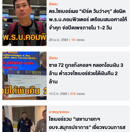
สังคม
ตร.ไซเบอร์เผย “เบิร์ด วันว่างๆ” ส่อผิด
พ.ร.บ.คอมพิวเตอร์ เตรียมเสนอศาลให้
จำคุก จ่อปิดเพจภายใน 1-2 วัน
28 เม.ย. 2569
1K
views
สังคม
ชาย 72 ถูกแก๊งคอลฯ หลอกโอนเงิน 3
ล้าน ตำรวจไซเบอร์ช่วยได้เงินคืน 2
ล้าน
10 มี.ค. 2569
676
views
อาชญากรรม
ไซเบอร์รวบ “เลขานายกฯ
อบจ.สมุทรปราการ” เอี่ยวขบวนการส