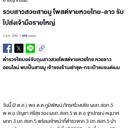
อาชญากรรม
รวบสาวสวยสายมู โพสต์ขายหวยไทย-ลาว รับ
ไปส่งเจ้ามือรายใหญ่
2 ต.ค. 2567
410
views
ตำรวจไซเบอร์จับกุมสาวสวยโพสต์ขายหวยไทย หวยลาว
ออนไลน์ พบเป็นสายมู เจ้าของร้านเช่าชุด-กระเป๋าแบรนด์เนม
วันนี้ (2 ต.ค.) พล.ต.ต.ภูมิพัฒน์ ภัทรศรีวงษ์ชัย ผบก.สอท.5
พ.ต.อ.บัญชา ศรีสุข รอง ผบก.สอท.5 พ.ต.อ.ฐาปกรณ์ หนุมาศ
ผกก.3 บก.สอท.5 พร้อมเจ้าหน้าที่ตำรวจกก.3 บก.สอท.5 นำ