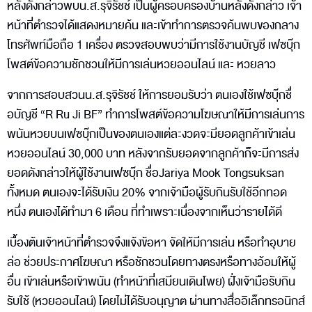
หลังดังกล่าวพบน.ส.รุจิรัชช์ เป็นผู้ครอบครองบ้านหลังดังกล่าว เจ้า
หน้าที่ตำรวจได้แสดงหมายค้น และเข้าทำการตรวจค้นพบของกลาง
โทรศัพท์มือถือ 1 เครื่อง ตรวจสอบพบว่ามีการใช้งานบัญชี เฟซบุ๊ก
โพสต์ข้อความชักชวนให้มีการเล่นหวยออนไลน์ และ หวยลาว
จากการสอบสวนน.ส.รุจิรัชช์ ให้การยอมรับว่า ตนเองใช้เฟซบุ๊กชื่
อบัญชี “R Ru Ji BF” ทำการโพสต์ข้อความโฆษณาให้มีการเล่นการ
พนันหวยบนเฟซบุ๊กเป็นของตนเองแต่ละงวดจะมียอดลูกค้าเข้าเล่น
หวยออนไลน์ 30,000 บาท หลังจากรับยอดจากลูกค้าก็จะมีการส่ง
ยอดดังกล่าวให้ผู้ใช้งานเฟซบุ๊ก ชื่อJariya Mook Tongsuksan
ทั้งหมด ตนเองจะได้รับเงิน 20% จากเจ้ามือผู้รับกินรับใช้อีกทอด
หนึ่ง ตนเองได้ทำมา 6 เดือน ที่ทำเพราะเนื่องจากเห็นว่ารายได้ดี
เบื้องต้นเจ้าหน้าที่ตำรวจจึงแจ้งข้อหา จัดให้มีการเล่น หรือทำอุบาย
ล่อ ช่วยประกาศโฆษณา หรือชักชวนโดยทางตรงหรือทางอ้อมให้ผู้
อื่น เข้าเล่นหรือเข้าพนัน (ทำหน้าที่เสมียนเดินโพย) ฝั่งเจ้ามือรับกิน
รับใช้ (หวยออนไลน์) โดยไม่ได้รับอนุญาต ผ่านทางสื่ออิเล็กทรอนิกส์