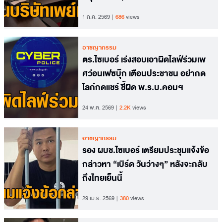
1 ก.ค. 2569
686
views
อาชญากรรม
ตร.ไซเบอร์ เร่งสอบเอาผิดไลฟ์ร่วมเพ
ศว่อนเฟซบุ๊ก เตือนประชาชน อย่ากด
ไลก์กดแชร์ ชี้ผิด พ.ร.บ.คอมฯ
24 พ.ค. 2569
2.2K
views
อาชญากรรม
รอง ผบช.ไซเบอร์ เตรียมประชุมแจ้งข้อ
กล่าวหา “เบิร์ด วันว่างๆ” หลังจะกลับ
ถึงไทยเย็นนี้
29 เม.ย. 2569
380
views