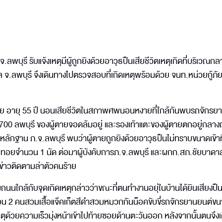
 จ.ลพบุรี รับแจ้งเหตุมีผู้ถูกยิงด้วยอาวุธปืนเสียชีวิตเหตุเกิดที่บริเวณ
ลพบุรี จึงเดินทางไปตรวจสอบที่เกิดเหตุพร้อมด้วย จนท.หน่วยกู้ภัย
ัย อายุ 55 ปี นอนเสียชีวิตในสภาพศพนอนหงายที่ใกล้กันพบรถจักรย
ร 700 ลพบุรี ของผู้ตายจอดล้มอยู่ และรองเท้าแตะของผู้ตายตกอยู่กลา
ลักฐาน ภ.จ.ลพบุรี พบว่าผู้ตายถูกยิงด้วยอาวุธปืนไม่ทราบขนาดเข้าที
ายทอยจำนวน 1 นัด ต่อมาผู้บังคับการภ.จ.ลพบุรี และผกก.สภ.ชัยบาดา
าข่าวติดตามล่าตัวคนร้าย
นนใกล้กับจุดเกิดเหตุกล่าวว่าขณะที่ตนทำงานอยุ่ในบ้านได้ยินเสียงปืนด
นวน 2 คนสวมเสื้อแจ๊คเก็ตสีดำสวมหมวกกันน็อคขับขี่รถจักรยานยนต์ข
ตุด้วยความเร็วมุ่งหน้าเข้าไปท้ายซอยด้านตะวันออก หลังจากนั้นตนจึง