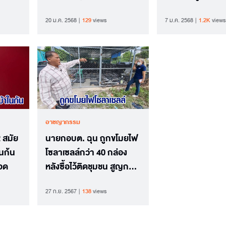
บางลำภู
20 ม.ค. 2568
129
views
7 ม.ค. 2568
1.2K
views
อาชญากรรม
 สมัย
นายกอบต. ฉุน ถูกขโมยไฟ
ในก้น
โซลาเซลล์กว่า 40 กล่อง
รอด
หลังซื้อไว้ติดชุมชน สูญกว่า
3 แสน
27 ก.ย. 2567
138
views