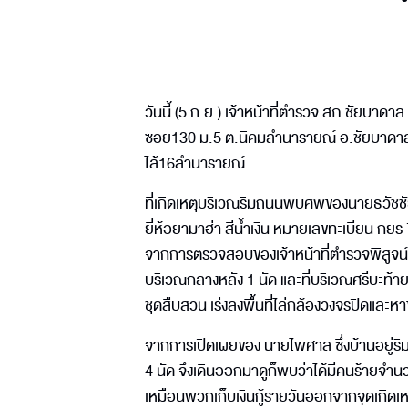
วันนี้ (5 ก.ย.) เจ้าหน้าที่ตำรวจ สภ.ชัยบาดาล
ซอย130 ม.5 ต.นิคมลำนารายณ์ อ.ชัยบาดาล จ.
ไล้16ลำนารายณ์
ที่เกิดเหตุบริเวณริมถนนพบศพของนายธวัชช
ยี่ห้อยามาฮ่า สีน้ำเงิน หมายเลขทะเบียน กย
จากการตรวจสอบของเจ้าหน้าที่ตำรวจพิสูจน์ห
บริเวณกลางหลัง 1 นัด และที่บริเวณศรีษะท้
ชุดสืบสวน เร่งลงพื้นที่ไล่กล้องวงจรปิดและห
จากการเปิดเผยของ นายไพศาล ซึ่งบ้านอยู่ริมถ
4 นัด จึงเดินออกมาดูก็พบว่าได้มีคนร้ายจำ
เหมือนพวกเก็บเงินกู้รายวันออกจากจุดเกิดเห