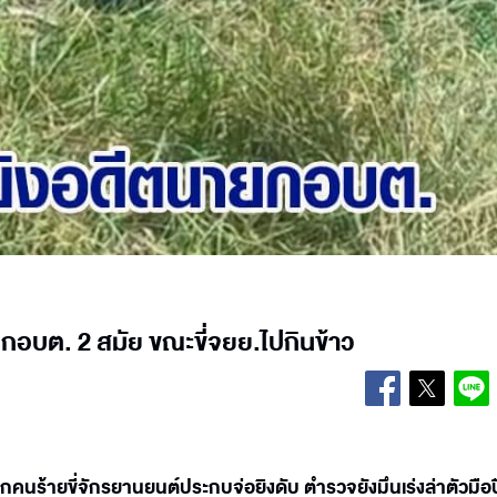
ยกอบต. 2 สมัย ขณะขี่จยย.ไปกินข้าว
นร้ายขี่จักรยานยนต์ประกบจ่อยิงดับ ตำรวจยังมึนเร่งล่าตัวมือ