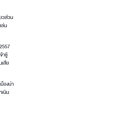
ียวส่วน
เล่น
-2557
าชู้
นเสีย
มืองน่า
ำเนิน