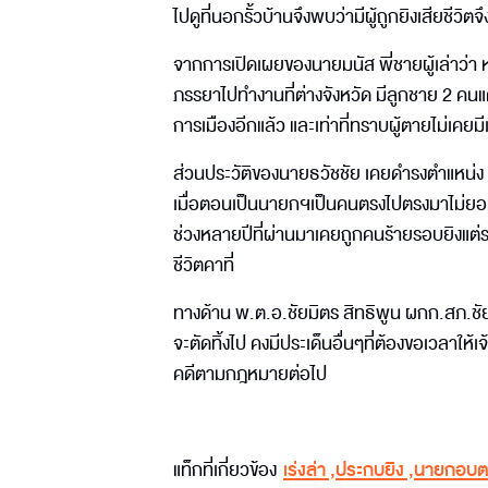
ไปดูที่นอกรั้วบ้านจึงพบว่ามีผู้ถูกยิงเสียชีวิต
จากการเปิดเผยของนายมนัส พี่ชายผู้เล่าว่า ห
ภรรยาไปทำงานที่ต่างจังหวัด มีลูกชาย 2 คนแต่ไ
การเมืองอีกแล้ว และเท่าที่ทราบผู้ตายไม่เคยมีเ
ส่วนประวัติของนายธวัชชัย เคยดำรงตำแหน่
เมื่อตอนเป็นนายกฯเป็นคนตรงไปตรงมาไม่ยอมก้ม
ช่วงหลายปีที่ผ่านมาเคยถูกคนร้ายรอบยิงแต่รอ
ชีวิตคาที่
ทางด้าน พ.ต.อ.ชัยมิตร สิทธิพูน ผกก.สภ.ชัยบ
จะตัดทิ้งไป คงมีประเด็นอื่นๆที่ต้องขอเวลาใ
คดีตามกฎหมายต่อไป
แท็กที่เกี่ยวข้อง
เร่งล่า
,
ประกบยิง
,
นายกอบต