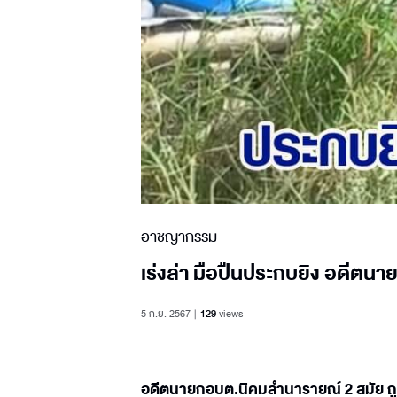
อาชญากรรม
เร่งล่า มือปืนประกบยิง อดีตนา
5 ก.ย. 2567
129
views
อดีตนายกอบต.นิคมลำนารายณ์ 2 สมัย ถูกค