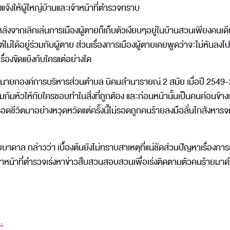
จึงแจ้งให้ผู้ใหญ่บ้านและเจ้าหน้าที่ตำรวจทราบ
ลังจากเลิกเล่นการเมืองผู้ตายก็เก็บตัวเงียบๆอยู่ในบ้านสวนเพียงคนเด
ม่ได้อยู่ร่วมกับผู้ตาย ส่วนเรื่องการเมืองผู้ตายเคยพูดว่าจะไม่หันลงไป
รื่องขัดแย้งกับใครแต่อย่างใด
ง นายกองค์การบริหารส่วนตำบล นิคมลำนารายณ์ 2 สมัย เมื่อปี 2549
หัวให้กับใครชอบทำในสิ่งที่ถูกต้อง และก่อนหน้านั้นเป็นคนค่อนข้างเจ้
ดชีวิตมาอย่างหวุดหวิดแต่ครั้งนี้ไม่รอดถูกคนร้ายลงมือลั่นไกสังหารจ
าดาล กล่าวว่า เบื้องต้นยังไม่ทราบสาเหตุที่แน่ชัดส่วนปัญหาเรื่องการเ
ห้เจ้าหน้าที่ตำรวจเร่งหาข่าวสืบสวนสอบสวนเพื่อเร่งติดตามตัวคนร้ายมาด
.