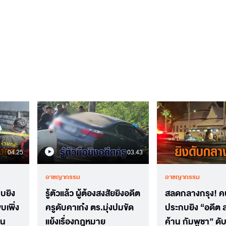
04.25
03.43
อาชญากรรม
อาชญากรรม
กบยิง
รู้ตัวแล้ว ผู้ต้องสงสัยยิงอดีต
สลดกลางกรุง! ค
บเพิ่ง
ครูดับคาเก๋ง ตร.มุ่งปมขัด
ประกบยิง “อดีต 
าน
แย้งเรื่องกฎหมาย
ค้าน กัมพูชา” ดับ