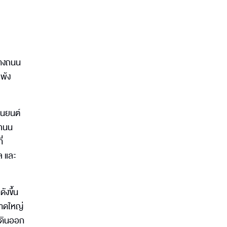
กลางถนน
พ้ง
านยนต์
งถนน
่
ล และ
ังขึ้น
นาดใหญ่
เดินออก