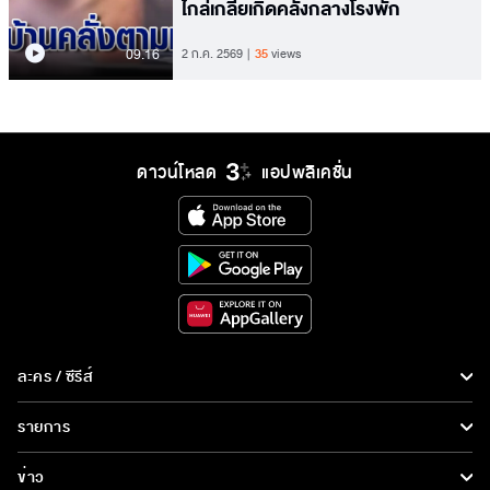
ไกล่เกลี่ยเกิดคลั่งกลางโรงพัก
09.16
2 ก.ค. 2569
35
views
ดาวน์โหลด
แอปพลิเคชั่น
ละคร / ซีรีส์
ละคร/ซีรีส์
รายการ
ซีรีส์นานาชาติ
รายการทั้งหมด
ข่าว