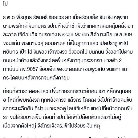
ไป
ร.ต.อ.พีรยุทธ รัตนศรี ร้อยเวร สภ.เมืองร้อยเอ็ด จับแจ้งเหตุจาก
นายพรศักดิ์ จันทบุตร รปภ.ห้างบิ๊กซี แจ้งว่าเกิดเหตุคนคลุ้มคลั่ง อา
ละอาด ใช้ก้อนอิฐ ทุบรถเก๋ง Nissan March สีดำ ทะเบียนข ล 309
ขอนแก่น ของนายวสุ ดอนลาดลี ที่เป็นลูกค้า แล้ว เปิดประตูเข้าไป
หยิบกระเป๋า ใส่เงินของ เจ้าของรถ วิ่งออกไป บนถนน วิ่งออกไปตาม
ถนนหน้าห้าง แล้ววิ่งกระโดดขึ้นหลังคาทุบกระจกรถ มาสด้า 2
ทะเบียน กจ.9057 ร้อยเอ็ด ของนางลลนา ชมพูวิเศษ จนแตก และ
กระโดดบนหลังคารถจนหลังคายุบ
ก่อนที่จะกระโดดลงแล้วไปขึ้นท้ายรถกระบะอีกคัน เอาเหล็กหมุนล้อ
อะไหล่ที่พบหลังรถ ทุกหลังคารถ แล้วกระโดดลง วิ่งไปทำร้ายคนขับ
รถกระบะอีกคัน ที่ผ่านมาชะลอดู โดยใช้เหล็ก แทงไปที่หน้าอกคนขับ
รถ จนได้รับบาดเจ็บ ก่อนที่ รปภ.ได้เข้าไปล็อกตัว แต่เอาไม่อยู่
เนื่องจากตัวใหญ่ จึงโทรแจ้งตร.เข้าไปช่วยระงับเหตุ