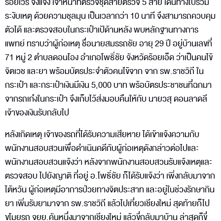
ร้อยเวร จึงแจ้ง เจ้าหน้าที่ตรวจชุดสายตรวจ 5 สาย เดินทางไปร่วม
ระงับเหตุ ด้วยความชุลมุน เป็นเวลากว่า 10 นาที จึงสามารถควบคุม
ตัวได้ และตรวจสอบในกระเป๋าเป้ด้านหลัง พบหลักฐานทางการ
แพทย์ ทราบว่าผู้ก่อเหตุ ชื่อนายสมรรถชัย อายุ 29 ปี อยู่บ้านเลขที่
71 หมู่ 2 ตำบลดอนโอง อำเภอโพธิ์ชัย จังหวัดร้อยเอ็ด ว่าเป็นคนไข้
จิตเวช และยา พร้อมบัตรประจำตัวคนไข้จาก จาก รพ.ราชวิถี ใน
กระเป๋า และกระเป๋าเงินมีเงิน 5,000 บาท พร้อบัตรประชาชนที่ฉกมา
จากรถเก๋งในกระเป๋า จึงเก็บไว้ส่งมอบคืนให้กับ นายวสุ ดอนลาดลี
เจ้าของเงินรับกลับไป
หลังเกิดเหตุ เจ้าของรถที่ได้รับความเสียหาย ได้เข้าแจ้งความกับ
พนักงานสอบสวนเพื่อดำเนินคดีกับผู้ก่อเหตุดังกล่าวต่อไปและ
พนักงานสอบสวนแจ้งว่า หลังจากพนักงานสอบสวนรับแจ้งเหตุและ
ตรวจสอบ ไปยังญาติ ที่อยู่ อ.โพธิ์ชัย ก็ได้รับแจ้งว่า เพิ่งกลับมาจาก
ไต้หวัน ผู้ก่อเหตุมีอาการป่วยทางจิตประสาท และอยู่ในช่วงรักษากิน
ยา เพิ่มรับยามาจาก รพ.ราชวิถี แล้วไปเที่ยวเชียงใหม่ สุดท้ายก็ไป
ขโมยรถ จยย.คันหนึ่งมาจากเชียงใหม่ แล้วขี่กลับมาบ้าน ล่าสุดก็ขี่