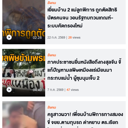
สังคม
เยี่ยมบ้าน 2 แม่ลูกพิการ ถูกตัดสิทธิ
บัตรคนจน วอนรัฐทบทวนเกณฑ์-
ระบบคัดกรองใหม่
02.28
22 ก.ค. 2569
28
views
สังคม
ภาคประชาชนยื่นหนังสือถึงกงสุลจีน จี้
แก้ปัญหามลพิษเหมืองแร่เมียนมา
กระทบแม่น้ำ ผู้ชุมนุมเจ็บ 2
04.40
7 ก.ค. 2569
47
views
สังคม
ครูสาวผวา! เพื่อนบ้านพิการทางสมอง
ขี่ จยย.ตามทุบรถ ด่าหยาบ ตร.เรียก