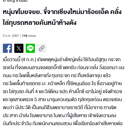
อาชญากรรม
หนุ่มขโมยจยย. ขี่จากเชียงใหม่มาร้อยเอ็ด คลั่ง
ไล่ทุบรถหลายคันหน้าห้างดัง
5 ก.ค. 2567
118
views
เมื่อวานนี้ (4 ก.ค.) เกิดเหตุหนุ่มร่างใหญ่คลั่ง ใช้ก้อนอิฐทุบ กระจก
รถเก๋ง ที่จอดบนลานจอดรถบิ๊กซี แตกยับ ก่อนจะคลั่ง วิ่งออกมา บน
ถนน กระโดดขึ้นหลังคาเก๋ง ทุบกระจก กระทืบหลังคายุบ แล้ว
กระโดดขึ้นท้ายรถกระบะ คว้าเหล็ก ที่ใช้หมุนล้ออะไร ซึ่งวางอยู่ท้าย
รถ ไล่ทุบรถ คันที่ 4 และไล่ตีคน รปภ.ห้างบิ๊กซี เอาไม่อยู่ แจ้งตำรวจ
และชุดสายตรวจ 5 สาย มารุมควบคุมตัว ทุลักทุเลก่อน ตรวจสอบ
พบว่า มีประวัติ เป็นคนไข้โรงพยาบาลราชวิถี ที่มีอาการ ทางจิต
ประสาท นำส่ง โรงพยาบาล ในขณะที่ผู้เสียหาย เข้าแจ้งความลง
บันทึกประจำวัน กับพนักงานสอบสวน เพื่อเรียกร้องค่าเสียหายต่อ