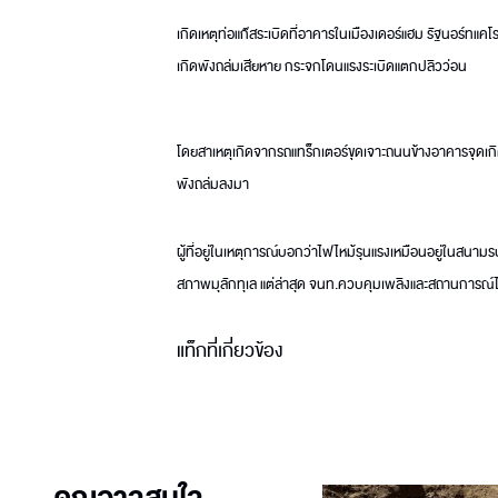
เกิดเหตุท่อแก๊สระเบิดที่อาคารในเมืองเดอร์แฮม รัฐนอร์ทแคโรไ
เกิดพังถล่มเสียหาย กระจกโดนแรงระเบิดแตกปลิวว่อน
โดยสาเหตุเกิดจากรถแทร็กเตอร์ขุดเจาะถนนข้างอาคารจุดเกิดเห
พังถล่มลงมา
ผู้ที่อยู่ในเหตุการณ์บอกว่าไฟไหม้รุนแรงเหมือนอยู่ในสนาม
สภาพมุลักทุเล แต่ล่าสุด จนท.ควบคุมเพลิงและสถานการณ์ไ
แท็กที่เกี่ยวข้อง
คุณอาจสนใจ