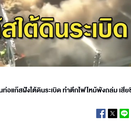
อแก๊สฝังใต้ดินระเบิด ทำตึกไฟไหม้พังถล่ม เสียช