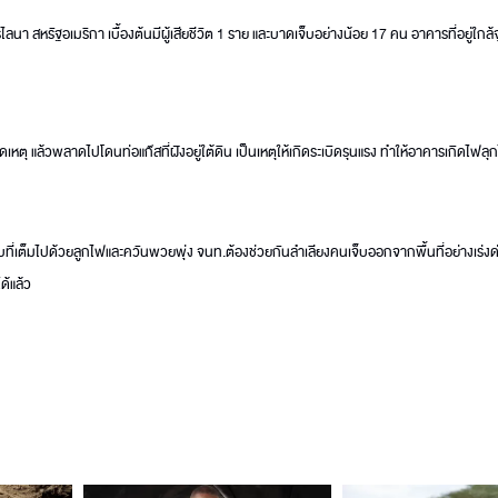
ลนา สหรัฐอเมริกา เบื้องต้นมีผู้เสียชีวิต 1 ราย และบาดเจ็บอย่างน้อย 17 คน อาคารที่อยู่ใกล้จ
ตุ แล้วพลาดไปโดนท่อแก๊สที่ฝังอยู่ใต้ดิน เป็นเหตุให้เกิดระเบิดรุนแรง ทำให้อาคารเกิดไฟลุก
รบที่เต็มไปด้วยลูกไฟและควันพวยพุ่ง จนท.ต้องช่วยกันลำเลียงคนเจ็บออกจากพื้นที่อย่างเร่ง
ด้แล้ว