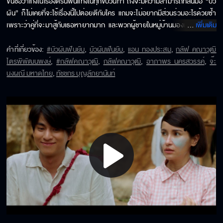
ขึ้นชื่อว่าเก่งในเรื่องตีรันฟันแทงในทุกขบวนท่า ถึงจะมีความสามารถที่ล้นมือ “บัว
ผัน” ก็ไม่เคยที่จะใช้เรื่องนี้ไปต่อยตีกับใคร แถมจะไม่อยากมีส่วนร่วมอะไรด้วยซ้ำ 
เพราะว่าคู่ที่จะมาสู้กับเธอหายากมาก และพวกผู้ชายในหมู่บ้านมองเธอเป็นลูกพี่
...
เพิ่มเติม
ไปสะหมดเลย และไม่มีใครกล้ายุ่ง จากนั้น “บัวผัน” และเพื่อน ๆ ในแก๊งก็มักที่จะ
สรรหา อาวุธเครื่องไม้เครื่องมือที่ประดิษฐ์ขึ้นมา เพื่อสร้างความวุ่วายในหมู่บ้าน
คำที่เกี่ยวข้อง
:
#บัวผันฟันยับ
,
บัวผันฟันยับ
,
แอน ทองประสม
,
กลัฟ คณาวุฒิ
อยู่บ่อย ๆ แต่ด้วยความเพี๊ยนของเธอและแก๊งกลับทำให้ไล่พวกทหารญี่ปุ่นออก
ไตรพิพัฒนพงษ์
,
#กลัฟคณาวุฒิ
,
กลัฟคณาวุฒิ
,
อาภาพร นครสวรรค์
,
จ๊ะ
ไปจากหมู่บ้านได้ จากนั้นมาชื่อเสียงของเธอ ก็กลายเป็นที่คนรู้จักมากมายไปยัง
นงผณี มหาดไทย
,
ทัชชกร บุญลัภยานันท์
หมู่บ้านอื่น ๆ จนได้ยินไปถึงหูของ “ขาม” (รับบทโดย คณาวุฒิ ไตรพิพัฒนพงษ์) 
เด็กหนุ่มจากอีกหมู่บ้านหนึ่งที่ได้ยินชื่อเสียงของเธอ จนอยากมาเป็นลูกศิษย์แต่
ทว่าในตอนแรก “บัวผัน” ใจเเข็งไม่ยอมรับแต่ด้วยลูกตื้อของ “ขาม” จนทำให้เธอ
ใจอ่อนและยอมรับเขาเป็นศิษย์จากนั้น “ขาม” เมื่อได้ฝึกฝนจนเก่งจากนั้นเขา
อยากเป็นฮีโร่เหมือนพ่อของตัวเอง จากนั้น “บัวผัน” และแก๊งของเธอจึงต้อง
ทำการฝึกฝนให้เขาทำตามความฝันให้ได้มาดูกันว่าพวกเขาจะทำสำเร็จหรือไม่? 
ต้องติดตามชม
Play
Video