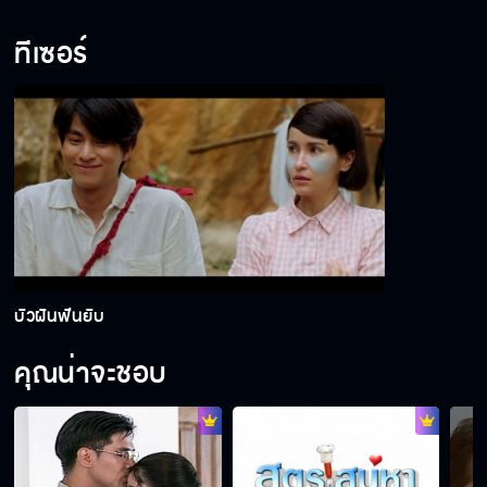
ทีเซอร์
บัวผันฟันยับ
คุณน่าจะชอบ