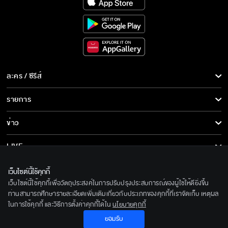
ละคร / ซีรีส์
ละคร/ซีรีส์
รายการ
ซีรีส์นานาชาติ
รายการทั้งหมด
ข่าว
การ์ตูน & เกม
ข่าวทั้งหมด
LIVE
รายการข่าว
ทีวีออนไลน์
เกี่ยวกับเรา
เว็บไซต์นี้ใช้คุกกี้
ข่าวประชาสัมพันธ์
เว็บไซต์นี้ใช้คุกกี้เพื่อวัตถุประสงค์ในการปรับปรุงประสบการณ์ของผู้ใช้ให้ดียิ่งขึ้น
BEC World
ติดตามเราได้ที่
ท่านสามารถศึกษารายละเอียดเพิ่มเติมเกี่ยวกับประเภทของคุกกี้ที่เราจัดเก็บ เหตุผล
ในการใช้คุกกี้ และวิธีการตั้งค่าคุกกี้ได้ใน
นโยบายคุกกี้
รู้จักเรา
© 2020 Bangkok Entertainment Co.,Ltd. All Rights Reserved.
ยอมรับ
นโยบายด้านลิขสิทธิ์