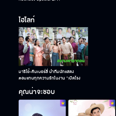
ไฮไลท์
มาริโอ้-คิมเบอร์ลี่ นำทีมนักแสดง
ตอบแทนทุกความรักในงาน "เปิดโรง
หมอหลวง ทะลวงใจกลางกรุง"
คุณน่าจะชอบ