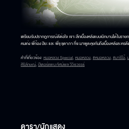
เตรียมรับปรากฎการณ์ดีต่อใจ เจาะลึกเบื้องหลังแบบเบิกบานได้ในรายการ 
คนเก่ง พี่ก้อง ปิยะ และ พี่ชุ ชุดาภา ที่จะมาพูดคุยกันถึงเบื้องหลังละค
คำที่เกี่ยวข้อง
:
หมอหลวง Special
,
หมอหลวง
,
#หมอหลวง
,
#มาริโอ้
,
ม
ศิริลักษณ์
,
ปีเตอร์แพน ทัศน์พล วิวิธวรรธ์
ดารา/นักแสดง