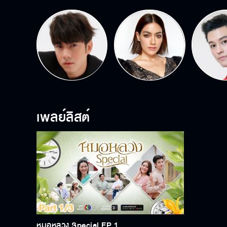
เพลย์ลิสต์
หมอหลวง Special EP.1